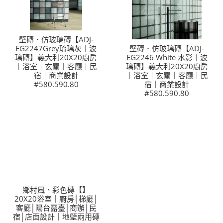
壁磚．仿玻璃磚【ADJ-
EG2247Grey琉璃灰｜波
壁磚．仿玻璃磚【ADJ-
璃磚】義大利20X20廚房
EG2246 White 水影｜波
｜浴室｜玄關｜客廳｜民
璃磚】義大利20X20廚房
宿｜商業設計
｜浴室｜玄關｜客廳｜民
#580.590.80
宿｜商業設計
#580.590.80
鄉村風．彩色磚【】
20X20浴室｜廚房│梯廳│
客廳│陽台露臺│商辦│民
宿│店面設計｜地壁兩用磚