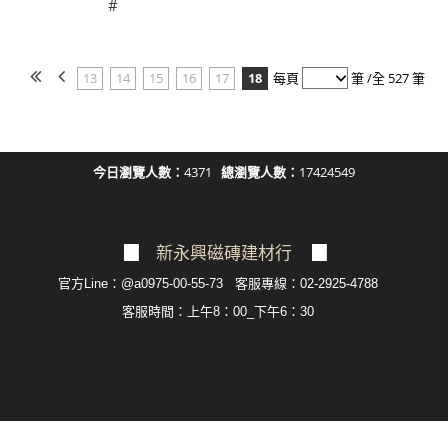
#
13
14
15
16
17
18
每頁
筆 /全 527 筆
今日瀏覽人數：
4371
總瀏覽人數：
17424549
▉
新永興磁磚建材行
▉
官方Line：@a0975-00-55-73 客服專線：02-2925-4788
客服
時間：上午8：00_下午6：30