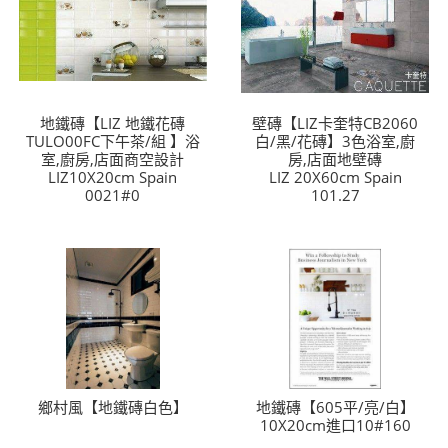
地鐵磚【LIZ 地鐵花磚
壁磚【LIZ卡奎特CB2060
TULO00FC下午茶/組 】浴
白/黑/花磚】3色浴室,廚
室,廚房,店面商空設計
房,店面地壁磚
LIZ10X20cm Spain
LIZ 20X60cm Spain
0021#0
101.27
鄉村風【地鐵磚白色】
地鐵磚【605平/亮/白】
10X20cm進口10#160