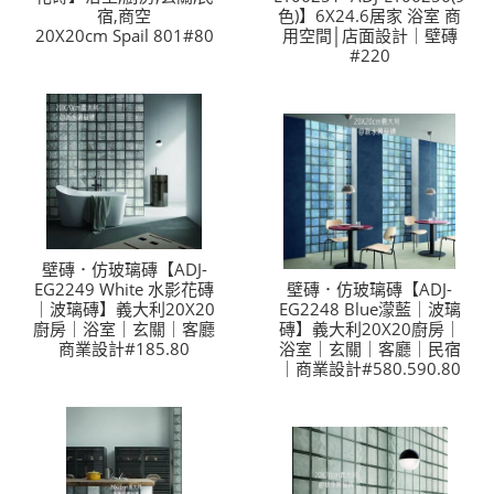
宿,商空
色)】6X24.6居家 浴室 商
20X20cm Spail 801#80
用空間│店面設計｜壁磚
#220
壁磚．仿玻璃磚【ADJ-
EG2249 White 水影花磚
壁磚．仿玻璃磚【ADJ-
｜波璃磚】義大利20X20
EG2248 Blue濛藍｜波璃
廚房｜浴室｜玄關｜客廳
磚】義大利20X20廚房｜
商業設計#185.80
浴室｜玄關｜客廳｜民宿
｜商業設計#580.590.80