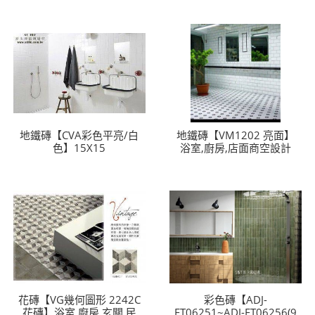
地鐵磚【CVA彩色平亮/白
地鐵磚【VM1202 亮面】
色】15X15
浴室,廚房,店面商空設計
花磚【VG幾何圖形 2242C
彩色磚【ADJ-
花磚】浴室,廚房,玄關,民
ET06251~ADJ-ET06256(9