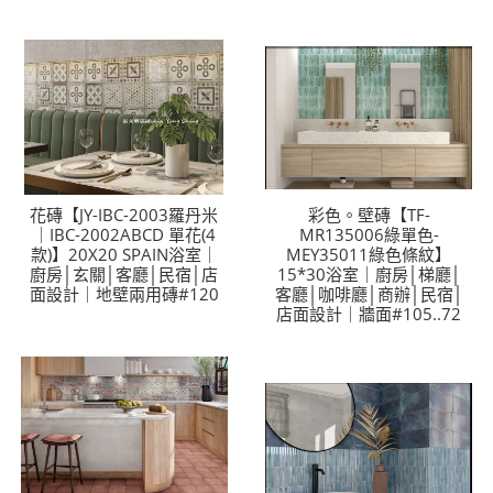
花磚【JY-IBC-2003羅丹米
彩色。壁磚【TF-
｜IBC-2002ABCD 單花(4
MR135006綠單色-
款)】20X20 SPAIN浴室｜
MEY35011綠色條紋】
廚房│玄關│客廳│民宿│店
15*30浴室｜廚房│梯廳│
面設計｜地壁兩用磚#120
客廳│咖啡廳│商辦│民宿│
店面設計｜牆面#105..72