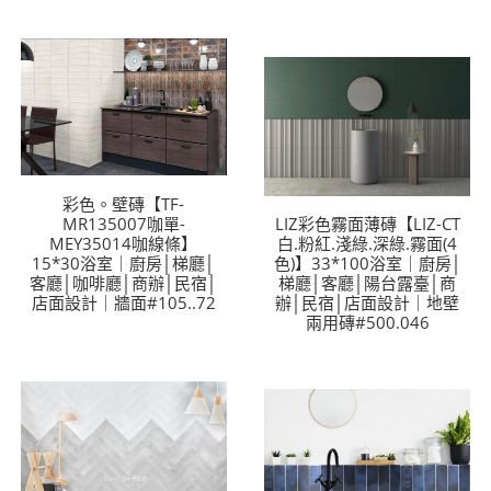
彩色。壁磚【TF-
MR135007咖單-
LIZ彩色霧面薄磚【LIZ-CT
MEY35014咖線條】
白.粉紅.淺綠.深綠.霧面(4
15*30浴室｜廚房│梯廳│
色)】33*100浴室｜廚房│
客廳│咖啡廳│商辦│民宿│
梯廳│客廳│陽台露臺│商
店面設計｜牆面#105..72
辦│民宿│店面設計｜地壁
兩用磚#500.046