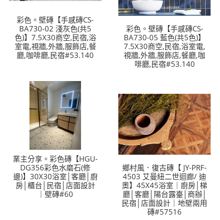
彩色。壁磚【手感磚CS-
BA730-02 淺灰色(共5
彩色。壁磚【手感磚CS-
色)】7.5X30商空,民宿,浴
BA730-05 藍色(共5色)】
室電,視牆,外牆,服飾店,餐
7.5X30商空,民宿,浴室電,
廳,咖啡廳,民宿#53.140
視牆,外牆,服飾店,餐廳,咖
啡廳,民宿#53.140
業主分享。彩色磚【HGU-
DG356彩色水磨石(修
鄉村風．復古磚【 JY-PRF-
邊)】30X30浴室│客廳│廚
4503 艾曼紐二世迴廊/ 迪
房│櫃台│民宿│店面設計
奧】45X45浴室｜廚房│梯
｜壁磚#60
廳│客廳│陽台露臺│商辦│
民宿│店面設計｜地壁兩用
磚#57516