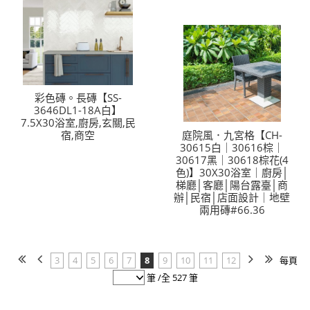
彩色磚。長磚【SS-
3646DL1-18A白】
7.5X30浴室,廚房,玄關,民
宿,商空
庭院風．九宮格【CH-
30615白｜30616棕｜
30617黑｜30618棕花(4
色)】30X30浴室｜廚房│
梯廳│客廳│陽台露臺│商
辦│民宿│店面設計｜地壁
兩用磚#66.36
3
4
5
6
7
8
9
10
11
12
每頁
筆 /全 527 筆