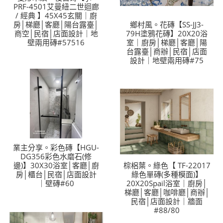
PRF-4501艾曼紐二世迴廊
/ 經典 】45X45玄關｜廚
房│梯廳│客廳│陽台露臺│
鄉村風。花磚【SS-JJ3-
商空│民宿│店面設計｜地
79H塗鴉花磚】20X20浴
壁兩用磚#57516
室｜廚房│梯廳│客廳│陽
台露臺│商辦│民宿│店面
設計｜地壁兩用磚#75
業主分享。彩色磚【HGU-
DG356彩色水磨石(修
邊)】30X30浴室│客廳│廚
棕梠葉。綠色【 TF-22017
房│櫃台│民宿│店面設計
綠色單磚(多種模面)】
｜壁磚#60
20X20Spail浴室｜廚房│
梯廳│客廳│咖啡廳│商辦│
民宿│店面設計｜牆面
#88/80