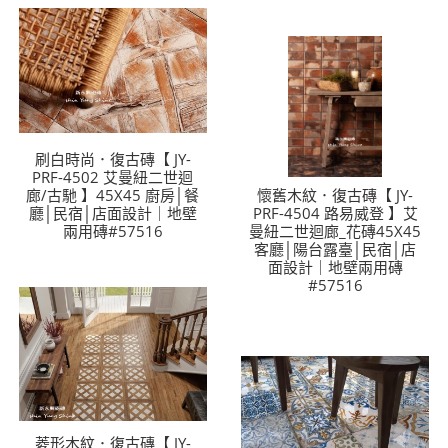
刷白時尚．復古磚【 JY-
PRF-4502 艾曼紐二世迴
廊/古馳 】45X45 廚房│餐
懷舊木紋．復古磚【 JY-
廳│民宿│店面設計｜地壁
PRF-4504 路易威登 】艾
兩用磚#57516
曼紐二世迴廊_花磚45X45
客廳│陽台露臺│民宿│店
面設計｜地壁兩用磚
#57516
菱形木紋．復古磚【 JY-