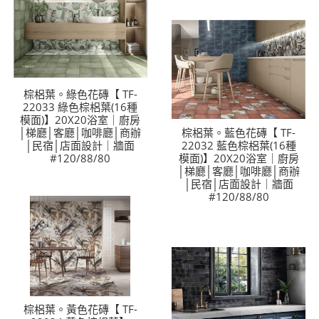
棕梠葉。綠色花磚【 TF-
22033 綠色棕梠葉(16種
模面)】20X20浴室｜廚房
│梯廳│客廳│咖啡廳│商辦
棕梠葉。藍色花磚【 TF-
│民宿│店面設計｜牆面
22032 藍色棕梠葉(16種
#120/88/80
模面)】20X20浴室｜廚房
│梯廳│客廳│咖啡廳│商辦
│民宿│店面設計｜牆面
#120/88/80
棕梠葉。黃色花磚【 TF-