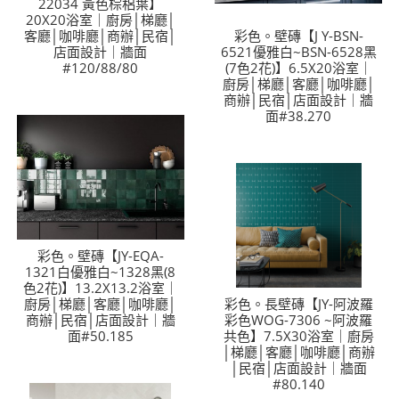
22034 黃色棕梠葉】
20X20浴室｜廚房│梯廳│
客廳│咖啡廳│商辦│民宿│
彩色。壁磚【J Y-BSN-
店面設計｜牆面
6521優雅白~BSN-6528黑
#120/88/80
(7色2花)】6.5X20浴室｜
廚房│梯廳│客廳│咖啡廳│
商辦│民宿│店面設計｜牆
面#38.270
彩色。壁磚【JY-EQA-
1321白優雅白~1328黑(8
色2花)】13.2X13.2浴室｜
廚房│梯廳│客廳│咖啡廳│
彩色。長壁磚【JY-阿波羅
商辦│民宿│店面設計｜牆
彩色WOG-7306 ~阿波羅
面#50.185
共色】7.5X30浴室｜廚房
│梯廳│客廳│咖啡廳│商辦
│民宿│店面設計｜牆面
#80.140