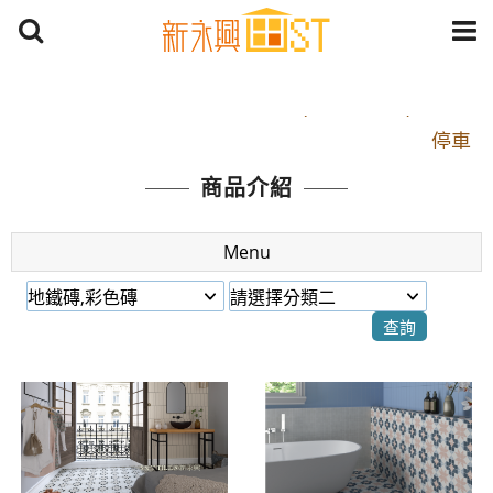
開車：中山路1段 到永平路路口(樂華夜市口)門口可
停車
捷運： 中和線【頂溪站 2 號出口】往中山路1段139
商品介紹
號約10分鐘
原Line已滿 無法加Line好友 請親愛的客戶加入
Menu
LINE官方帳號@a0975005573
開車：中山路1段 到永平路路口(樂華夜市口)門口可
停車
捷運： 中和線【頂溪站 2 號出口】往中山路1段139
號約10分鐘
原Line已滿 無法加Line好友 請親愛的客戶加入
LINE官方帳號@a0975005573