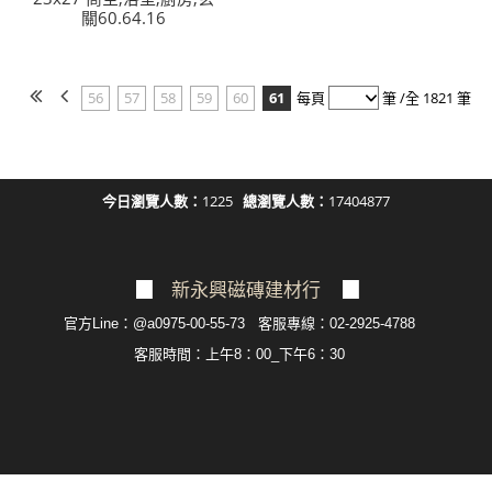
關60.64.16
56
57
58
59
60
61
每頁
筆 /全 1821 筆
今日瀏覽人數：
1225
總瀏覽人數：
17404877
▉
新永興磁磚建材行
▉
官方Line：@a0975-00-55-73 客服專線：02-2925-4788
客服
時間：上午8：00_下午6：30