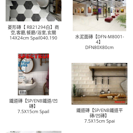
菱形磚【 RB21294白】商
空,客廳,餐廳/浴室,玄關
水泥面磚【DFN-M8001-
14X24cm Spail040.190
4】
DFN80X80cm
鐵道磚【SP/ENB鐵道/凹
磚】
鐵道磚【SP/ENB鐵道平
7.5X15cm Spail
磚/凹磚】
7.5X15cm Spai