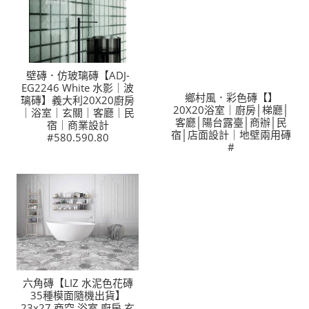
壁磚．仿玻璃磚【ADJ-
EG2246 White 水影｜波
鄉村風．彩色磚【】
璃磚】義大利20X20廚房
20X20浴室｜廚房│梯廳│
｜浴室｜玄關｜客廳｜民
客廳│陽台露臺│商辦│民
宿｜商業設計
宿│店面設計｜地壁兩用磚
#580.590.80
#
六角磚【LIZ 水泥色花磚
35種模面隨機出貨】
23x27 商空,浴室,廚房,玄