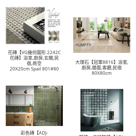
花磚【VG幾何圖形 2242C
花磚】浴室,廚房,玄關,民
大理石【冠軍8816】浴室,
宿,商空
廚房,牆面,客廳,民宿
20X20cm Spail 801#80
80X80cm
彩色磚【ADJ-