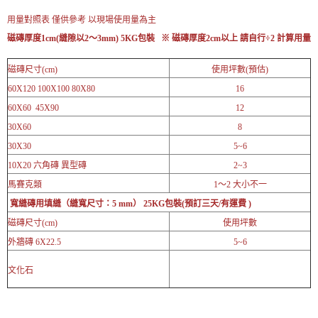
用量對照表 僅供參考 以現場使用量為主
磁磚厚度1cm(縫隙以2～3mm) 5KG包裝   ※ 
磁磚厚度2cm以上 請自行÷2 計算用量
磁磚尺寸(cm)
使用坪數(預估)
60X120 100X100 80X80
16
60X60 45X90
12
30X60
8
30X30
5~6
10X20 六角磚 異型磚
2~3
馬賽克類
1～2 大小不一
寬縫磚用填縫（縫寬尺寸：5 mm） 25KG包裝(預訂三天/有運費 )
磁磚尺寸(cm)
使用坪數
外牆磚 6X22.5
5~6
文化石