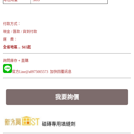
每包用量
5KG
付款方式：
現金 / 匯款 / 貨到付款
運 費：
全省地區→ $65起
詢問庫存 + 直購
官方Line@a0975005573 加快
回覆訊息
我要詢價
磁磚專用填縫劑