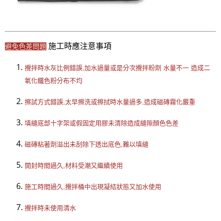
 施工時應注意事項
避免色差問題
攪拌時水灰比例錯誤,加水過量或是分次攪拌粉劑 水量不一 造成二
氧化鐵色粉分布不均
擦試方式錯誤,太早擦洗或擦拭時水量過多,造成磁磚霧化嚴重
填縫底部十字架或假固定用膠未清除造成縫隙顏色色差
磁磚粘著劑溢出未刮除下透出底色,難以填縫
開封時間過久,材料受潮又繼續使用
施工時間過久,攪拌桶中出現凝結狀態又加水使用
攪拌時未使用清水