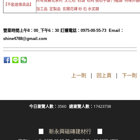
所有馬賽克系列 文化石 石頭 石材 抿石子類 門檻類 特殊外牆
【不能退換貨品】
加工品 定製品 玄關花磚 砂 石 水泥類
營業時間上午8：00_下午6：30 訂購電話：0975-00-55-73  Email：
shine4788@gmail.com
上一則
|
回上頁
|
下一則
今日瀏覽人數：
3560
總瀏覽人數：
17423738
▉
新永興磁磚建材行
▉