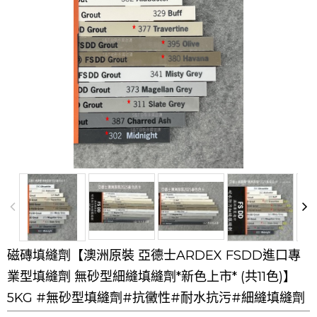
磁磚填縫劑【澳洲原裝 亞德士ARDEX FSDD進口專
業型填縫劑 無砂型細縫填縫劑*新色上市* (共11色)】
5KG #無砂型填縫劑#抗黴性#耐水抗污#細縫填縫劑