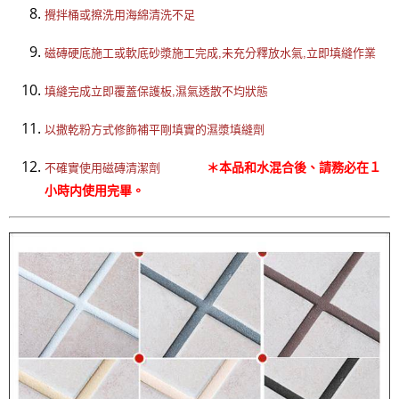
攪拌桶或擦洗用海綿清洗不足
磁磚硬底施工或軟底砂漿施工完成,未充分釋放水氣,立即填縫作業
填縫完成立即覆蓋保護板,濕氣透散不均狀態
以撒乾粉方式修飾補平剛填實的濕漿填縫劑
＊本品和水混合後、請務必在１
不確實使用磁磚清潔劑  
小時内使用完畢。