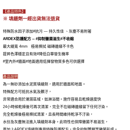
【產品特色】
※
填縫劑一經出貨無法退貨
ARDEX防護配方 -- #抑制黴菌滋生#不收縮
最大縫寬 4mm   極易擦拭 磁磚邊緣不卡色  

提昇色澤穩定且有效#降低白華發生機率

#室內外#牆面#地面適用低揮發物質多色可供選擇 

產品說明
為一無砂添加水泥質填縫劑，適用於牆面和地面。

特殊配方可抵抗水氣及髒汙，

非常適合用於潮濕區域，如淋浴間。施作容易且乾燥速度快

24小時候乾燥後可再次清潔，完全不在磁磚邊緣留下任何汙染。

完全乾燥後極易擦拭清潔，且長時間維持乾淨不汙染，

水份及灰塵無法進入填縫劑本身。此特性也保障黴菌不易滋生，

再加上ARDEX填縫劑專用特殊防護配方，完全抑制蕈類等黴菌形成。
