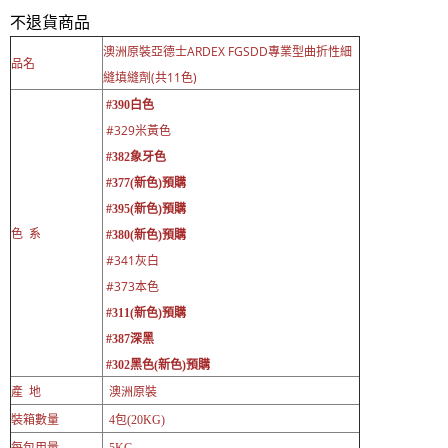
不退貨商品
澳洲原裝亞德士ARDEX FGSDD專業型曲折性細
品名
縫填縫劑(共11色)
#390白色
#329米黃色
#382象牙色
#377(新色)預購
#395(新色)預購
色 系
#380(新色)預購
#341灰白
#373本色
#311(新色)預購
#387深黑
#302黑色
(新色)預購
澳洲原裝
產 地
裝箱數量
4包(20KG)