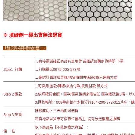
※ 填縫劑
【新永興磁磚購物流程】：
→直接電話確認商品有無現貨 或確認預購到貨時間 下單
Step1 訂購
→訂購電話0975-005-573陳
→確認訂購款項金額/送貨時間/地點/收貨人連絡方式
1.可採用 匯款/轉帳/來店付款/貨到付款 等方式
Step 2 匯款
2.依照確認金額，匯款/匯款後請來電告知 匯款帳號後3碼，以
3.匯款帳號：008華南銀行永和分行164-200-372-312戶名：
匯款成功，三天內即可送貨
Step 3 出貨
卸貨地點以貨車可停靠位置為主 沒有分送樓層之服務
以下商品為【不能退換之貨品】：
備 註