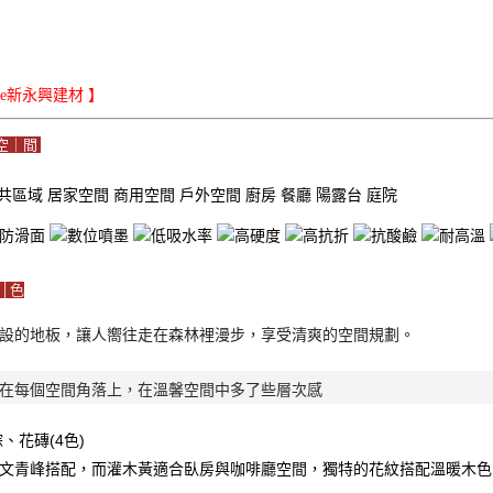
iLe新永興建材 】
空｜間
共區域
居家空間
商用空間
戶外空間
廚房
餐廳
陽露台
庭院
│色
設的地板，讓人嚮往走在森林裡漫步，享受清爽的空間規劃。
在每個空間角落上，在溫馨空間中多了些層次感
、花磚(4色)

文青峰搭配，而灌木黃適合臥房與咖啡廳空間，獨特的花紋搭配溫暖木色