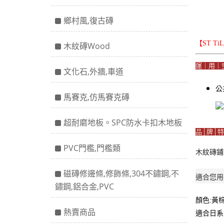
鄉村風,復古磚
【ST T
木紋磚Wood
運｜用｜
文化石,外牆,車道
公
馬賽克,仿馬賽克磚
超耐磨地板。SPC防水卡扣木地板
品│牌│特
PVC門檻,門檻類
木紋磚鋪
磁磚修邊條,修飾條,304不鏽鋼,不
適合您用
鏽鋼,鋁合金,PVC
顏色:黃棕
熱賣商品
適合日系