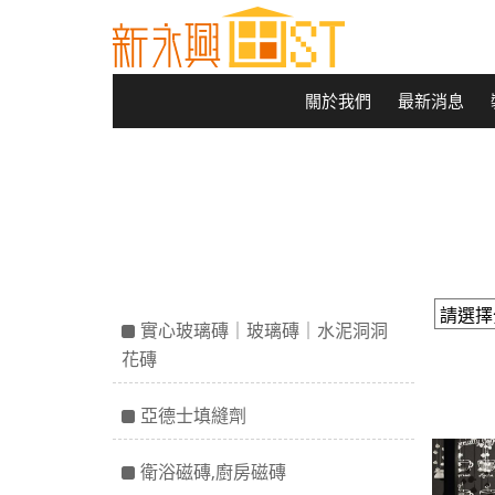
關於我們
最新消息
實心玻璃磚｜玻璃磚｜水泥洞洞
花磚
亞德士填縫劑
衛浴磁磚,廚房磁磚