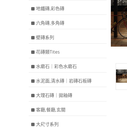
地鐵磚,彩色磚
六角磚,多角磚
壁磚系列
花磚類Tites
水磨石｜彩色水磨石
水泥面,清水磚｜岩磚石板磚
大理石磚｜拋釉磚
客廳,餐廳,玄關
大尺寸系列