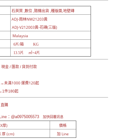
石英質 ,數位 ,隨機出貨 ,種版面,地壁磚
ADJ-雨林NW21203黃
ADJ-V212003黃-花磚(三版)
Malaysia
6片/箱 KG
13.5片 ㎡=4片
現金 / 匯款 / 貨到付款
未滿1000 運費120起
區→
1件180起
 直購
：@a0975005573
ine
加快回覆訊息
X厚)
價格
 厚 (cm)
加 Line