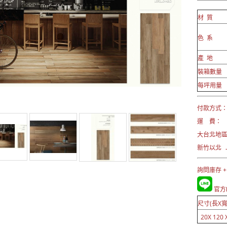
材 質
色 系
產 地
裝箱數量
每坪用量
付款方式： 
運 費：
大台北地
新竹以北 →
詢問庫存 +
官方L
尺寸(長X寬
20X 120 X