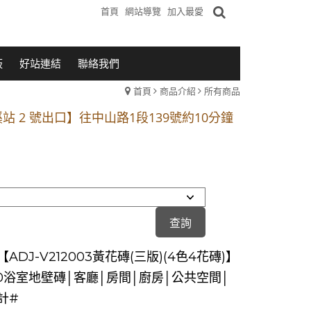
首頁
網站導覽
加入最愛
板
好站連結
聯絡我們
首頁
商品介紹
所有商品
1段 到永平路路口(樂華夜市口)門口可停車
站 2 號出口】往中山路1段139號約10分鐘
的客戶加入 LINE官方帳號@a0975005573
1段 到永平路路口(樂華夜市口)門口可停車
站 2 號出口】往中山路1段139號約10分鐘
的客戶加入 LINE官方帳號@a0975005573
ADJ-V212003黃花磚(三版)(4色4花磚)】
120浴室地壁磚│客廳│房間│廚房│公共空間│
計#