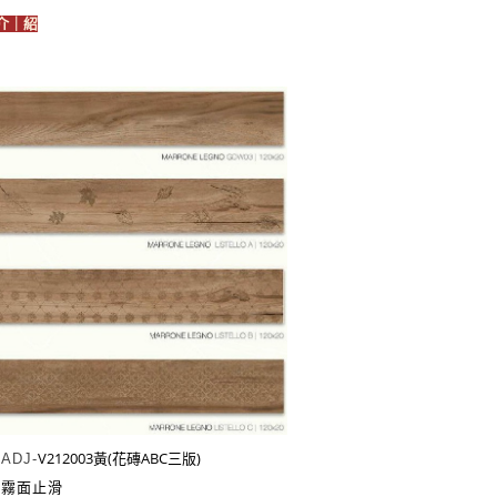
介｜紹
V212003黃(花磚ABC三版)
：
ADJ-
：霧面止滑