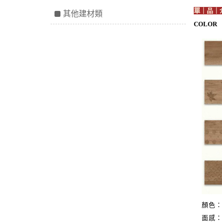
單｜品｜
其他建材類
COLOR
顏色
面感