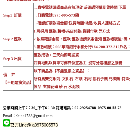
→直接電話確認商品有無現貨 或確認預購到貨時間 下單
S
tep1 訂購
→訂購電話0975-005-573陳
→確認訂購款項金額/送貨時間/地點/收貨人連絡方式
1.可採用 匯款/轉帳/來店付款/貨到付款 等方式
Step 2 匯款
2.依照確認金額，匯款/匯款後請來電告知 匯款帳號後3碼
3.匯款帳號：008華南銀行永和分行164-200-372-312戶
匯款成功，三天內即可送貨
Step 3 出貨
卸貨地點以貨車可停靠位置為主 沒有分送樓層之服務
以下商品為【不能退換之貨品】：
備 註
所有馬賽克系列 文化石 石頭 石材 抿石子類 門檻類 特殊
【不能退換貨品】
製品 玄關花磚 砂 石 水泥類
營
業時間上午7：30_下午6：30 訂購電話：02-29254788 0975-00-55-73
Email：
shine4788@gmail.com
官方Line@ a0975005573