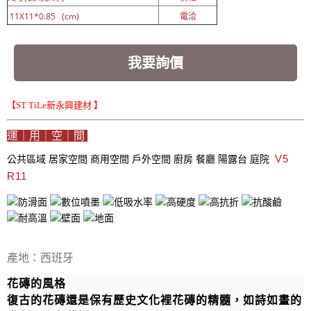
11X11*0.85 (cm)
電洽
我要詢價
【ST TiLe新永興建材 】
運｜用｜空｜間
V5
公共區域
居家空間
商用空間
戶外空間
廚房
餐廳
陽露台
庭院
R11
產地：西班牙
花磚的風格
復古的花磚還是保有歷史文化裡花磚的精髓，如詩如畫的