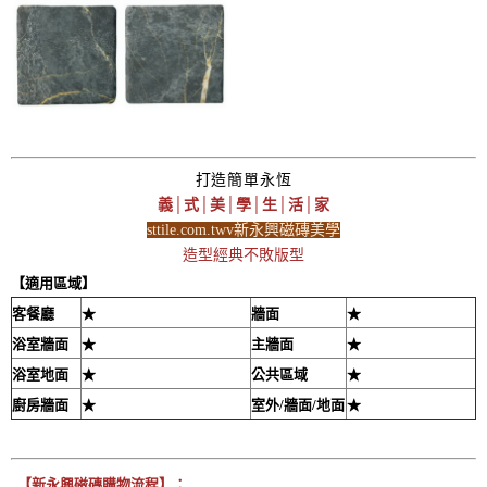
打造簡單永恆
義│式│美│學│生│活│家
sttile.com.twv新永興磁磚美學
造型經典不敗版型
【適用區域】
客餐廳
★
牆面
★
浴室牆面
★
主牆面
★
浴室地面
★
公共區域
★
廚房牆面
★
室外/牆面/地面
★
【新永興磁磚購物流程】：