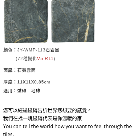
顏色：
JY-
WMP
-113
石岩黑
V5 R11
(72種變化
)
面感：石英
霧面
厚度：11X11X0.85
cm
適用：壁磚
地磚
您可以經過磁磚告訴世界您想要的感覺。
我們在找一塊磁磚代表是你溫暖的家
You can tell the world how you want to feel through the
tiles.