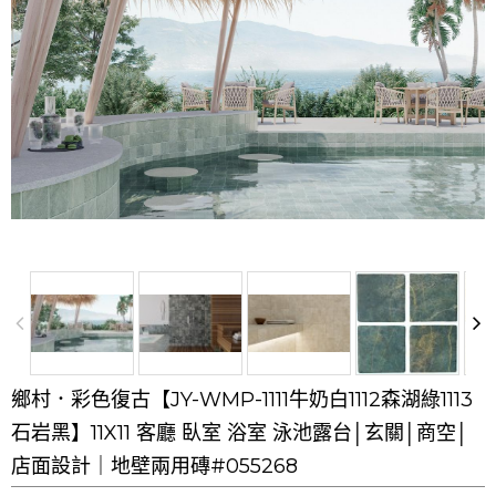
鄉村．彩色復古【JY-WMP-1111牛奶白1112森湖綠1113
石岩黑】11X11 客廳 臥室 浴室 泳池露台│玄關│商空│
店面設計｜地壁兩用磚#055268