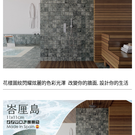
花樣圖紋閃耀炫麗的色彩光澤
改變你的牆面, 設計你的生活