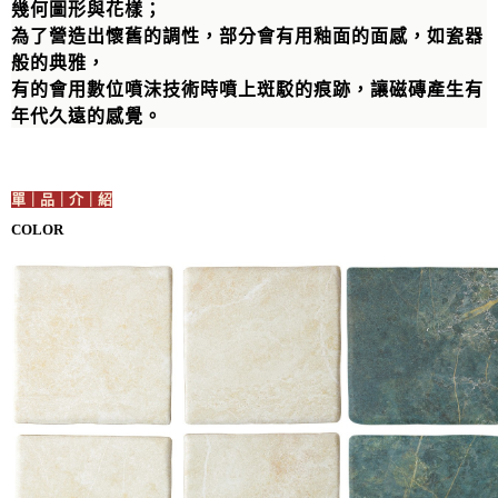
幾何圖形與花樣；
為了營造出懷舊的調性，部分會有用釉面的面感，如瓷器
般的典雅，
有的會用數位噴沫技術時噴上斑駁的痕跡，讓磁磚產生有
年代久遠的感覺。
單｜品｜介｜紹
COLOR