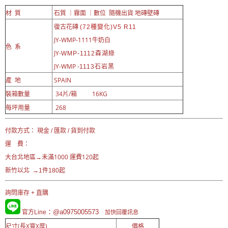
材 質
石質 ｜霧面 ｜數位 隨機出貨 地磚壁磚
復古花磚
(72種變化)V5 R11
JY-WMP-1111牛奶白
色 系
JY-
WMP-1112森湖綠
JY-WMP -
1113石岩黑
產 地
SPAIN
裝箱數量
34片/箱 16KG
每坪用量
268
付款方式： 現金 / 匯款 / 貨到付款
運 費：
未滿1000 運費120起
大台北地區→
新竹以北 →1件180起
詢問庫存 + 直購
：@a0975005573
官方Line
加快回覆訊息
尺寸(長X寬X厚)
價格