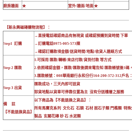
廚房牆面
★
室外/牆面/地面
★
【新永興磁磚購物流程】：
→直接電話確認商品有無現貨 或確認預購到貨時間 下單
S
tep1 訂購
→訂購電話0975-005-573陳
→確認訂購款項金額/送貨時間/地點/收貨人連絡方式
1.可採用 匯款/轉帳/來店付款/貨到付款 等方式
Step 2 匯款
2.依照確認金額，匯款/匯款後請來電告知 匯款帳號後3碼
3.匯款帳號：008華南銀行永和分行164-200-372-312戶
匯款成功，三天內即可送貨
Step 3 出貨
卸貨地點以貨車可停靠位置為主 沒有分送樓層之服務
以下商品為【不能退換之貨品】：
備 註
所有馬賽克系列 文化石 石頭 石材 抿石子類 門檻類 特殊
【不能退換貨品】
製品 玄關花磚 砂 石 水泥類