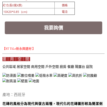
尺寸(長X寬X厚)
價格
10X20*0.85 (cm)
電洽
我要詢價
【ST TiLe新永興建材 】
運｜用｜空｜間
公共區域
居家空間
商用空間
戶外空間
廚房
餐廳
陽露台
庭院
產地：西班牙
花磚的風格分為現代與復古兩種，現代化的花磚圖形較為簡潔俐