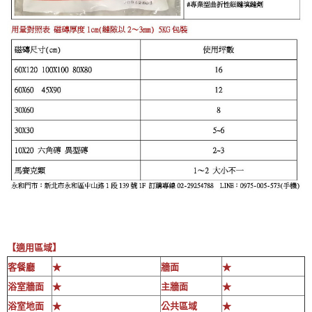
【適用區域】
客餐廳
★
牆面
★
浴室牆面
★
主牆面
★
浴室地面
★
公共區域
★