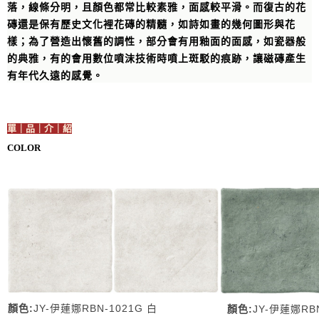
落，線條分明，且顏色都常比較素雅，面感較平滑。而復古的花
磚還是保有歷史文化裡花磚的精髓，如詩如畫的幾何圖形與花
樣；為了營造出懷舊的調性，部分會有用釉面的面感，如瓷器般
的典雅，有的會用數位噴沫技術時噴上斑駁的痕跡，讓磁磚產生
有年代久遠的感覺。
單｜品｜介｜紹
COLOR
顏色:
JY-伊蓮娜RBN-1021G 白
顏色:
JY-伊蓮娜RBN