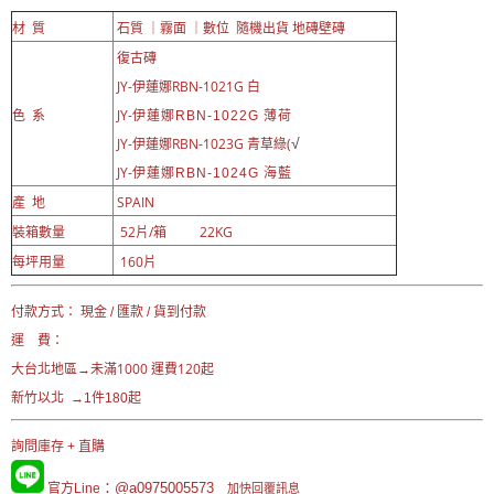
材 質
石質 ｜霧面 ｜數位 隨機出貨 地磚壁磚
復古磚
JY-伊蓮娜RBN-1021G 白
色 系
JY-
伊蓮娜RBN-1022G 薄荷
JY-伊蓮娜RBN-1023G 青草綠(
√
JY-
伊蓮娜RBN-1024G 海藍
產 地
SPAIN
裝箱數量
52片/箱 22KG
每坪用量
160片
付款方式： 現金 / 匯款 / 貨到付款
運 費：
未滿1000 運費120起
大台北地區→
新竹以北 →1件180起
詢問庫存 + 直購
：@a0975005573
官方Line
加快回覆訊息