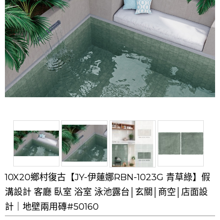
10X20鄉村復古【JY-伊蓮娜RBN-1023G 青草綠】假
溝設計 客廳 臥室 浴室 泳池露台│玄關│商空│店面設
計｜地壁兩用磚#50160