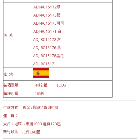
ADJ-RC15172綠
ADJ-RC15173藍
ADJ-RC15175可可
ADJ-RC15171 白
色 系
ADJ-RC15172 灰
ADJ-RC15176 黑
ADJ-RC15178黑花
ADJ-RC1517
產 地
裝箱數量
44片/箱 15KG
每坪用量
166片
付款方式： 現金 / 匯款 / 貨到付款
運 費：
未滿1000 運費120起
大台北地區→
新竹以北 →1件160起