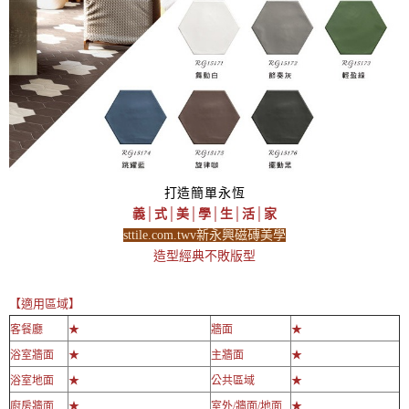
打造簡單永恆
義│式│美│學│生│活│家
sttile.com.twv新永興磁磚美學
造型經典不敗版型
【適用區域】
客餐廳
★
牆面
★
浴室牆面
★
主牆面
★
浴室地面
★
公共區域
★
廚房牆面
★
室外/牆面/地面
★