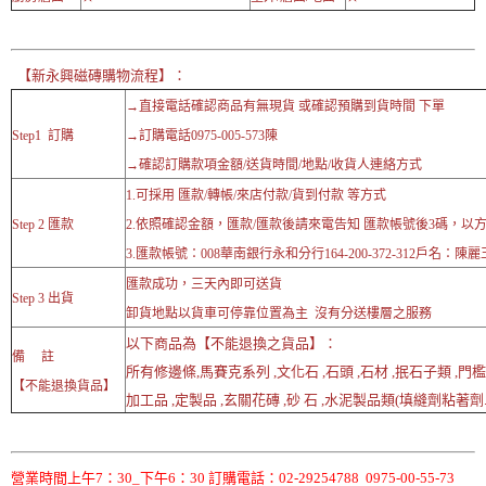
【新永興磁磚購物流程】：
→直接電話確認商品有無現貨 或確認預購到貨時間 下單
Step1 訂購
→訂購電話0975-005-573陳
→確認訂購款項金額/送貨時間/地點/收貨人連絡方式
1.可採用 匯款/轉帳/來店付款/貨到付款 等方式
Step 2 匯款
2.依照確認金額，匯款/匯款後請來電告知 匯款帳號後3碼，以
3.匯款帳號：008華南銀行永和分行164-200-372-312戶名：陳麗
匯款成功，三天內即可送貨
Step 3 出貨
卸貨地點以貨車可停靠位置為主 沒有分送樓層之服務
以下商品為【不能退換之貨品】：
備 註
所有修邊條,馬賽克系列 ,文化石 ,石頭 ,石材 ,抿石子類 ,門檻
【不能退換貨品】
加工品 ,定製品 ,玄關花磚 ,砂 石 ,水泥製品類(填縫劑粘著劑..
營業時間上午7：30_下午6：30 訂購電話：02-29254788 0975-00-55-73