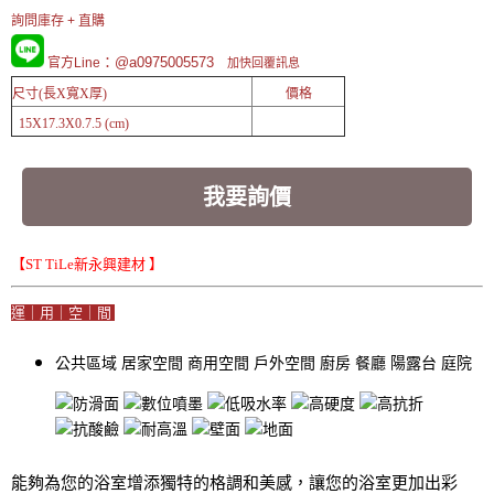
詢問庫存 + 直購
：@a0975005573
官方Line
加快回覆訊息
尺寸(長X寬X厚)
價格
15X17.3X0.7.5 (cm)
我要詢價
【ST TiLe新永興建材 】
運｜用｜空｜間
公共區域
居家空間
商用空間
戶外空間
廚房
餐廳
陽露台
庭院
能夠為您的浴室增添獨特的格調和美感，讓您的浴室更加出彩