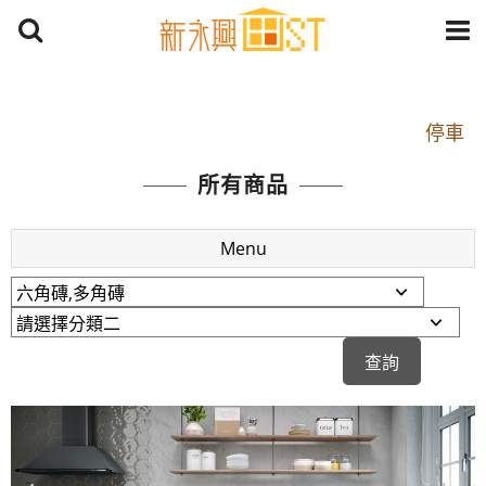
開車：中山路1段 到永平路路口(樂華夜市口)門口可
停車
捷運： 中和線【頂溪站 2 號出口】往中山路1段139
所有商品
號約10分鐘
原Line已滿 無法加Line好友 請親愛的客戶加入
Menu
LINE官方帳號@a0975005573
開車：中山路1段 到永平路路口(樂華夜市口)門口可
停車
捷運： 中和線【頂溪站 2 號出口】往中山路1段139
號約10分鐘
原Line已滿 無法加Line好友 請親愛的客戶加入
LINE官方帳號@a0975005573