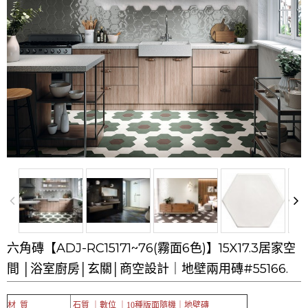
六角磚【ADJ-RC15171~76(霧面6色)】15X17.3居家空
間 │浴室廚房│玄關│商空設計｜地壁兩用磚#55166.
材 質
石質 ｜數位 ｜10
種版面隨機｜
地壁磚