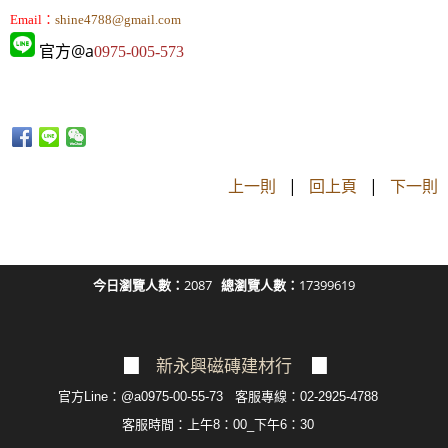
Email：
shine4788@gmail.com
官方@a
0975-005-573
上一則
|
回上頁
|
下一則
今日瀏覽人數：
2087
總瀏覽人數：
17399619
▉
新永興磁磚建材行
▉
官方Line：@a0975-00-55-73 客服專線：02-2925-4788
客服
時間：上午8：00_下午6：30