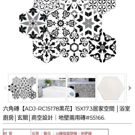
六角磚【ADJ-RC15178黑花】15X17.3居家空間 │浴室
廚房│玄關│商空設計｜地壁兩用磚#55166.
材 質
石質 ｜數位 ｜10
種版面隨機｜
地壁磚