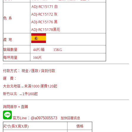
ADJ-RC15171 白
ADJ-RC15172 灰
色 系
ADJ-RC15176 黑
ADJ-RC15178黑花
產 地
裝箱數量
44片/箱 15KG
每坪用量
166片
付款方式： 現金 / 匯款 / 貨到付款
運 費：
未滿1000 運費120起
大台北地區→
新竹以北 →1件160起
詢問庫存 + 直購
：@a0975005573
官方Line
加快回覆訊息
尺寸(長X寬X厚)
價格