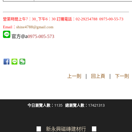
營業時間上午7：30_下午6：30 訂購電話：02-29254788 0975-00-55-73
Email：
shine4788@gmail.com
官方@a
0975-005-573
上一則
|
回上頁
|
下一則
今日瀏覽人數：
1135
總瀏覽人數：
17421313
▉
新永興磁磚建材行
▉