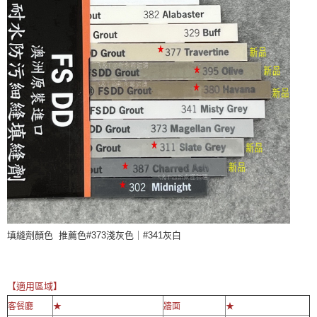
填縫劑顏色 推薦色#373淺灰色｜#341灰白
【適用區域】
客餐廳
★
牆面
★