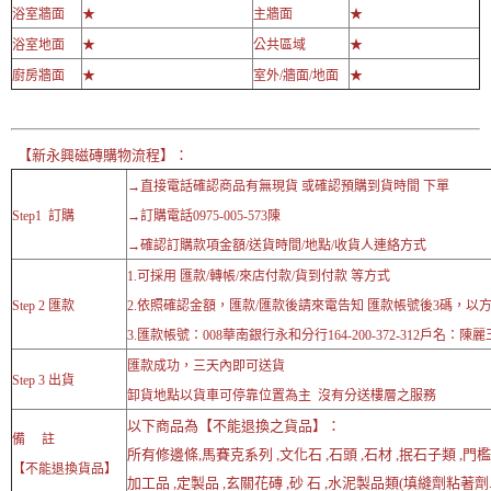
浴室牆面
★
主牆面
★
浴室地面
★
公共區域
★
廚房牆面
★
室外/牆面/地面
★
【新永興磁磚購物流程】：
→直接電話確認商品有無現貨 或確認預購到貨時間 下單
Step1 訂購
→訂購電話0975-005-573陳
→確認訂購款項金額/送貨時間/地點/收貨人連絡方式
1.可採用 匯款/轉帳/來店付款/貨到付款 等方式
Step 2 匯款
2.依照確認金額，匯款/匯款後請來電告知 匯款帳號後3碼，以
3.匯款帳號：008華南銀行永和分行164-200-372-312戶名：陳麗
匯款成功，三天內即可送貨
Step 3 出貨
卸貨地點以貨車可停靠位置為主 沒有分送樓層之服務
以下商品為【不能退換之貨品】：
備 註
所有修邊條,馬賽克系列 ,文化石 ,石頭 ,石材 ,抿石子類 ,門檻
【不能退換貨品】
加工品 ,定製品 ,玄關花磚 ,砂 石 ,水泥製品類(填縫劑粘著劑..