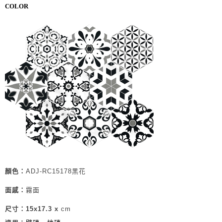
COLOR
顏色：
ADJ-RC15178黑花
面感：
霧面
尺寸：15x17.3 x
cm