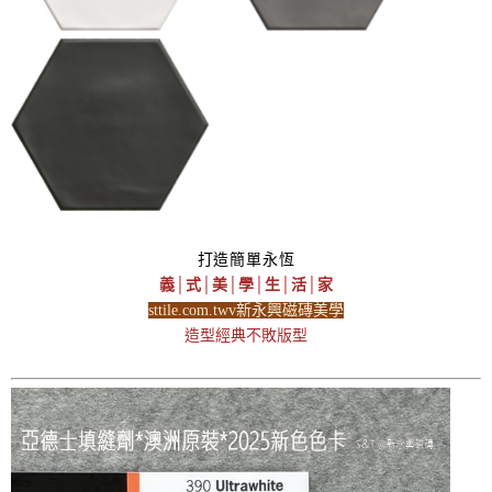
打造簡單永恆
義│式│美│學│生│活│家
sttile.com.twv新永興磁磚美學
造型經典不敗版型