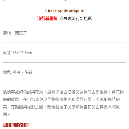
Life laitqully aitlqully
流行新趨勢
◎展現流行新色彩
產地：西班牙
尺寸:15x17.3cm
顏色:黑白、花磚
熱情奔放的色調與花紋，展現了復古浪漫又豪情的古巴風情；萬花筒
般的紋路，在巴洛克與現代藝術風格間和諧並存著，哈瓦那獨特的
美，在豔陽與光影之間，散發著拉丁民族熱情自在又古典迷人的氛
圍。
單｜品｜介｜紹