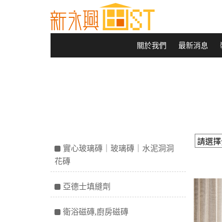
關於我們
最新消息
實心玻璃磚｜玻璃磚｜水泥洞洞
花磚
亞德士填縫劑
衛浴磁磚,廚房磁磚