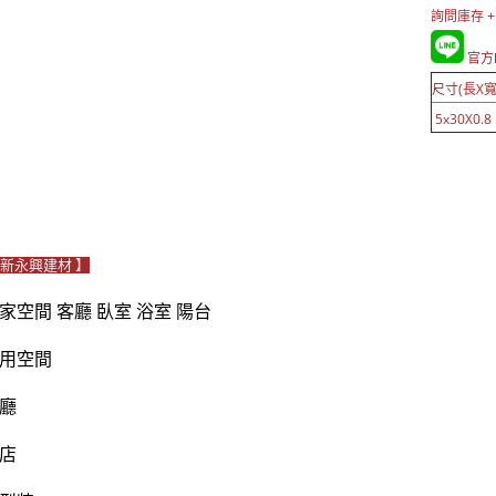
詢問庫存 +
官方L
尺寸(長X寬
5x30X0.8
Le新永興建材 】
家空間 客廳 臥室 浴室 陽台
用空間
廳
店