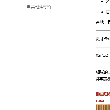
造
其他建材類
百
產地：
尺寸:5x
顏色:
細膩的
都成為
【單片
Calor