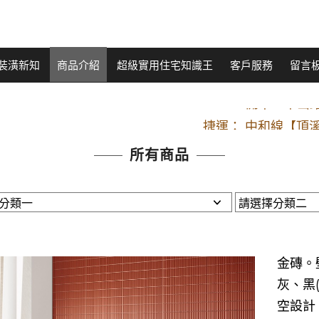
裝潢新知
商品介紹
超級實用住宅知識王
客戶服務
留言
開車：中山路
捷運： 中和線【頂溪
原Line已滿 無法加Line好友 請親愛
所有商品
開車：中山路
捷運： 中和線【頂溪
原Line已滿 無法加Line好友 請親愛
金磚。壁磚
灰、黑(
空設計