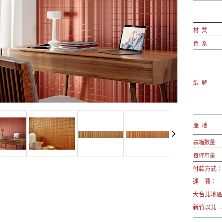
材 質
色 系
編 號
產 地
裝箱數量
每坪用量
付款方式： 
運 費：
大台北地
新竹以北 →