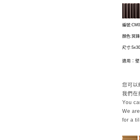
編號:CM0
顏色:冥鋒
尺寸:5x3
適用：
您可以
我們在
You can
We are
for a t