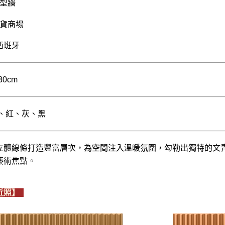
型牆
貨商場
西班牙
30cm
黃、紅、灰、黑
立體線條打造豐富層次，為空間注入溫暖氛圍，勾勒出獨特的文
藝術焦點
。
近照】