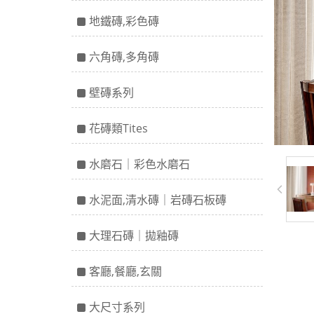
地鐵磚,彩色磚
六角磚,多角磚
壁磚系列
花磚類Tites
水磨石｜彩色水磨石
水泥面,清水磚｜岩磚石板磚
大理石磚｜拋釉磚
客廳,餐廳,玄關
大尺寸系列