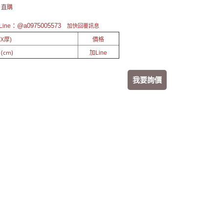
 直購
：@a0975005573
ine
加快回覆訊息
X厚)
價格
 (cm)
加Line
我要詢價