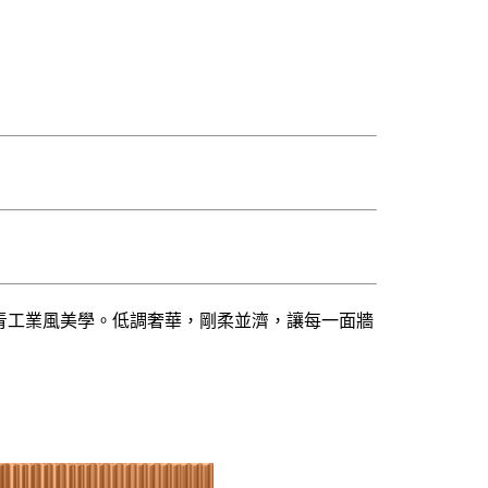
青工業風美學。低調奢華，剛柔並濟，讓每一面牆