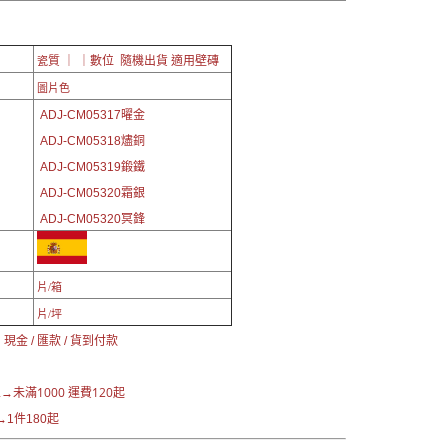
質 ｜ ｜數位 隨機出貨 適用壁磚
瓷
圖片色
ADJ-CM05317曜金
ADJ-CM05318
燼銅
ADJ-CM05319
鍛鐵
ADJ-CM05320
霜銀
ADJ-CM05320
冥鋒
片/箱
片/坪
現金 / 匯款 / 貨到付款
未滿1000 運費120起
區→
1件180起