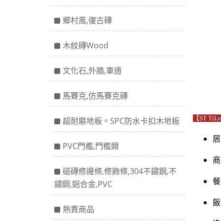
鄉村風,復古磚
木紋磚Wood
文化石,外牆,車道
馬賽克,仿馬賽克磚
【ST Ti
超耐磨地板。SPC防水卡扣木地板
居
PVC門檻,門檻類
商
磁磚修邊條,修飾條,304不鏽鋼,不
餐
鏽鋼,鋁合金,PVC
飯
熱賣商品