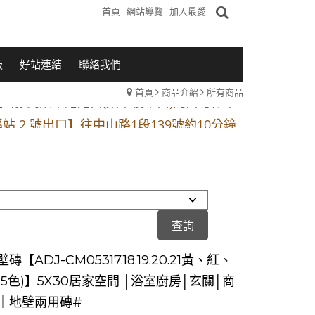
首頁
網站導覽
加入最愛
板
好站連結
聯絡我們
首頁
商品介紹
所有商品
1段 到永平路路口(樂華夜市口)門口可停車
站 2 號出口】往中山路1段139號約10分鐘
的客戶加入 LINE官方帳號@a0975005573
1段 到永平路路口(樂華夜市口)門口可停車
站 2 號出口】往中山路1段139號約10分鐘
的客戶加入 LINE官方帳號@a0975005573
【ADJ-CM05317.18.19.20.21黃、紅、
5色)】5X30居家空間 │浴室廚房│玄關│商
｜地壁兩用磚#