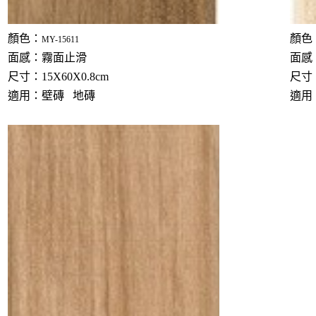
顏色：
顏色
MY-15611
面感：霧面止滑
面感
尺寸：15X60X0.8cm
尺寸：
適用：壁磚 地磚
適用