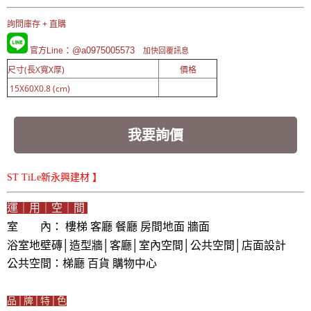
詢問庫存 + 直購
：@a0975005573
官方Line
加快回覆訊息
尺寸(長X寬X厚)
價格
15X60X0.8 (cm)
我要詢價
ST TiLe新永興建材 】
運｜用｜空｜間
室 內： 樓梯 客廳 餐廳 房間地面 牆面
浴室地壁磚│造型牆│客廳│室內空間│公共空間│店面設計
公共空間：梯廳
百貨 購物中心
品│牌│特│色