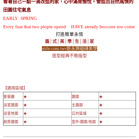
看著自己一點一滴改造的家，心中滿是愉悅。營造出自然風情的
田園住宅氣息
EARLY SPRING
Evrry fuat that two plopie opend HAVE atrrady beccone too come
打造簡單永恆
義│式│美│學│生│活│家
sttile.com.twv新永興磁磚美學
造型經典不敗版型
【適用區域】
客餐廳
★
牆面
★
浴室牆面
★
主牆面
★
浴室地面
★
公共區域
★
廚房牆面
★
室外/牆面/地面
★