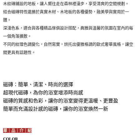
木紋磚鋪設的地板，讓人嚮往走在森林裡漫步，享受清爽的空間規劃。
結合磁磚特性遠勝於真實木材、木地板的各種優勢，融美學與實用於一
體。
深淺色系，適合與各種精品傢俱設計搭配，典雅與溫馨的氛圍在室內的每
一個角落擴散。
不同的紋理色調變化，自然寫實，烘托出優雅格調的歐式奢華風格，讓空
間更具有話題性。
磁磚：簡單、清潔、時尚的選擇
超現代磁磚，為你的浴室增添時尚感
磁磚的質感和色彩，讓你的浴室變得更溫暖、更豐盈
簡單而充滿設計感的磁磚，讓你的浴室煥然一新
單｜品｜介｜紹
COLOR