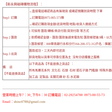
【新永興磁磚購物流程】：
→直接電話確認商品有無現貨 或確認預購到貨時間 下單
Step1 訂購
→訂購電話0975-005-573陳
→確認訂購款項金額/送貨時間/地點/收貨人連絡方式
1.可採用 匯款/轉帳/來店付款/貨到付款 等方式
Step 2 匯款
2.依照確認金額，匯款/匯款後請來電告知 匯款帳號後3碼，以
3.匯款帳號：008華南銀行永和分行164-200-372-312戶名：陳麗
匯款成功，三天內即可送貨
Step 3 出貨
卸貨地點以貨車可停靠位置為主 沒有分送樓層之服務
以下商品為【不能退換之貨品】：
備 註
所有馬賽克系列 文化石 石頭 石材 抿石子類 門檻類 特殊外
【不能退換貨品】
加工品 定製品 玄關花磚 砂 石 水泥類
營業時間上午7：30_下午6：30 訂購電話：02-29254788 0975-00-55-73
Email：
shine4788@gmail.com