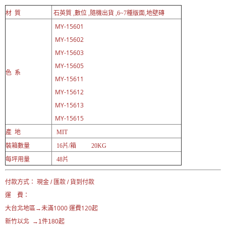
材 質
石英質 ,數位 ,隨機出貨 ,6~7種版面,地壁磚
MY-15601
MY-15602
MY-15603
MY-15605
色 系
MY-15611
MY-15612
MY-15613
MY-15615
產 地
MIT
裝箱數量
16片/箱 20KG
每坪用量
48片
付款方式： 現金 / 匯款 / 貨到付款
運 費：
未滿1000 運費120起
大台北地區→
新竹以北 →1件180起