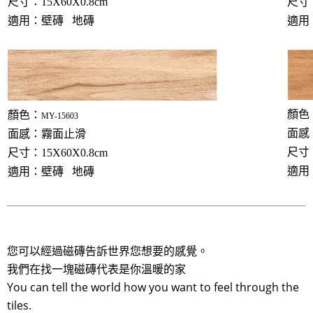
尺寸：15X60X0.8cm
尺寸：
適用：壁磚 地磚
適用
顏色
顏色：
MY-15603
面感
面感：霧面止滑
尺寸：
尺寸：15X60X0.8cm
適用
適用：壁磚 地磚
您可以經過磁磚告訴世界您想要的感覺。
我們在找一塊磁磚代表是你溫暖的家
You can tell the world how you want to feel through the
tiles.