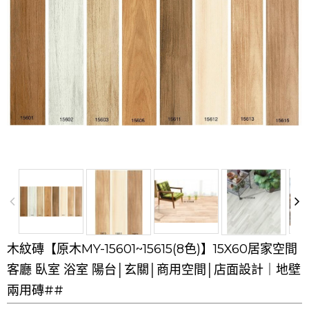
木紋磚【原木MY-15601~15615(8色)】15X60居家空間
客廳 臥室 浴室 陽台│玄關│商用空間│店面設計｜地壁
兩用磚##