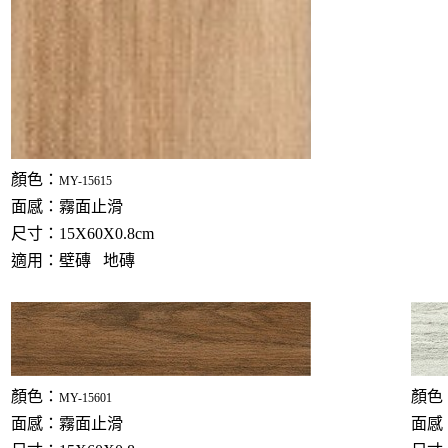
顏色：
MY-15615
面感：霧面止滑
尺寸：15X60X0.8cm
適用：壁磚 地磚
顏色：
顏色
MY-15601
面感：霧面止滑
面感