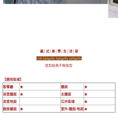
義│式│美│學│生│活│家
Life laitqully laitqully aitlqully
造型經典不敗版型
【適用區域】
客餐廳
★
牆面
★
浴室牆面
★
主牆面
★
浴室地面
公共區域
★
廚房牆面
★
室外/牆面/地面
★