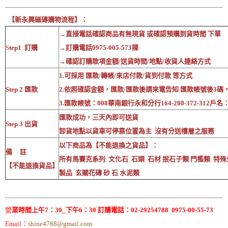
【新永興磁磚購物流程】：
→直接電話確認商品有無現貨 或確認預購到貨時間 下單
S
tep1 訂購
→訂購電話0975-005-573陳
→確認訂購款項金額/送貨時間/地點/收貨人連絡方式
1.可採用 匯款/轉帳/來店付款/貨到付款 等方式
Step 2 匯款
2.依照確認金額，匯款/匯款後請來電告知 匯款帳號後3碼
3.匯款帳號：008華南銀行永和分行164-200-372-312戶
匯款成功，三天內即可送貨
Step 3 出貨
卸貨地點以貨車可停靠位置為主 沒有分送樓層之服務
以下商品為【不能退換之貨品】：
備 註
所有馬賽克系列 文化石 石頭 石材 抿石子類 門檻類 特殊
【不能退換貨品】
製品 玄關花磚 砂 石 水泥類
營
業時間上午7：30_下午6：30 訂購電話：02-29254788 0975-00-55-73
Email：
shine4788@gmail.com