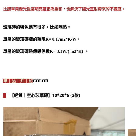
比起單用燈光提高明亮度更為柔和，也解決了陽光直射帶來的不適感。
玻璃磚的特色還有很多，比如隔熱。
單層的玻璃磚牆的熱阻R= 0.17m2*K/W，
單層的玻璃磚熱傳導係數K= 3.1W/( m2*K) 。
單｜品｜介｜紹
COLOR
【輕質｜空心玻璃磚】10*20*5 (2款)
█