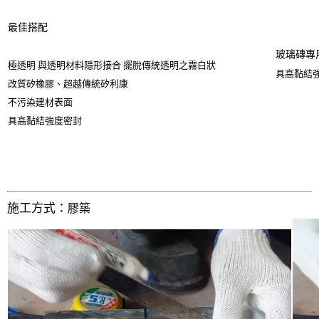
最佳搭配
玻璃磚專
極透明 與透明材料隱形接合 擺脫傳統透明之霧白狀
具高黏結
改質矽橡膠、超越傳統矽利康
不污染建材表面
具高黏結強度密封
施工方式：
膠築