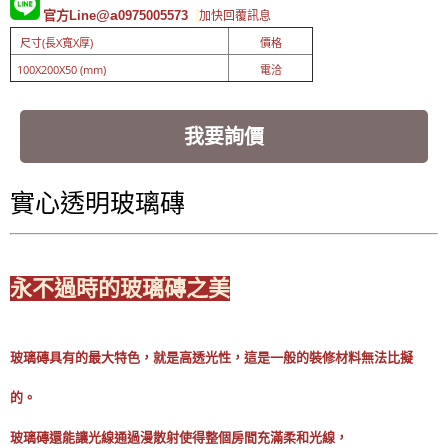
@a
官方Line
0975005573
加快回覆訊息
尺寸(長X寬X厚)
價格
100X200X50 (mm)
電洽
我要詢價
實心透明玻璃磚
永不過時的玻璃磚之美
玻璃磚具有的最大特色，就是高透光性，這是一般的裝修材料無法比擬
的。
玻璃磚還能讓光線通過漫散射使得整個房間充滿柔和光線，