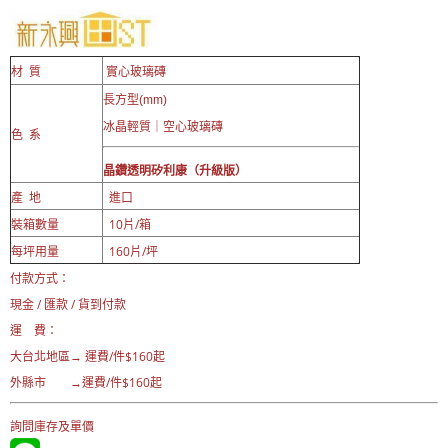
質
實心玻璃磚
材
長方型(mm)
冰晶輕質｜空心玻璃磚
色 系
晶鑽透明
矽利康（升級版）
產 地
進口
裝箱數量
10片/箱
每坪用量
160片/坪
付款方式：
現金 / 匯款 / 貨到付款
運 費：
大台北地區→ 運費
/件$160起
外縣市 →運費/件$160起
詢問庫存及單價