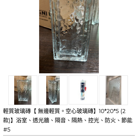
輕質玻璃磚【 無邊輕質。空心玻璃磚】10*20*5 (2
款)】浴室、透光牆、隔音、隔熱、控光、防火、節能
#5