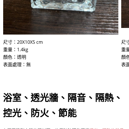
尺寸：20X10X5 cm
尺寸
​重量：1.4kg
​重
顏色：透明
顏
表面處理：無
表
浴室、透光牆、隔音、隔熱、
控光、防火、節能