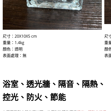
尺寸：20X10X5 cm
尺寸
​重量：1.4kg
​重
顏色：透明
顏
表面處理：無
表
浴室、透光牆、隔音、隔熱、
控光、防火、節能