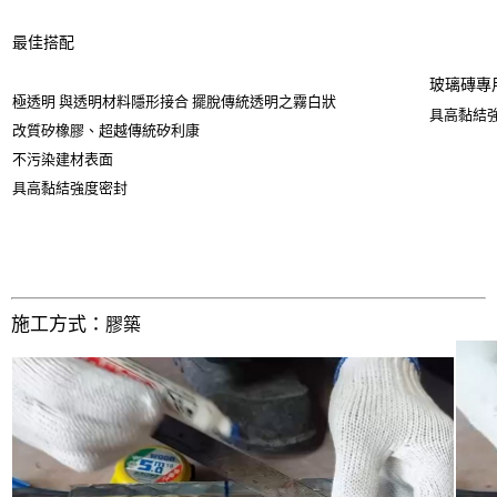
最佳搭配
玻璃磚專
極透明 與透明材料隱形接合 擺脫傳統透明之霧白狀
具高黏結
改質矽橡膠、超越傳統矽利康
不污染建材表面
具高黏結強度密封
施工方式：
膠築