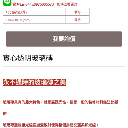
@a
官方Line
0975005573
加快回覆訊息
尺寸(長X寬X厚)
價格
100X200X50 (mm)
電洽
我要詢價
實心透明玻璃磚
永不過時的玻璃磚之美
玻璃磚具有的最大特色，就是高透光性，這是一般的裝修材料無法比擬
的。
玻璃磚還能讓光線通過漫散射使得整個房間充滿柔和光線，