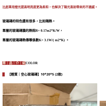
比起單用燈光提高明亮度更為柔和，也解決了陽光直射帶來的不適感。
玻璃磚的特色還有很多，比如隔熱。
單層的玻璃磚牆的熱阻R= 0.17m2*K/W，
單層的玻璃磚熱傳導係數K= 3.1W/( m2*K) 。
單｜品｜介｜紹
COLOR
【輕質｜空心玻璃磚】10*20*5 (2款)
█