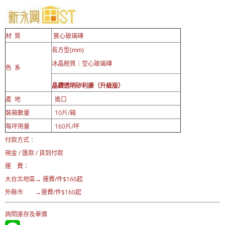
質
實心玻璃磚
材
長方型(mm)
冰晶輕質｜空心玻璃磚
色 系
晶鑽透明
矽利康（升級版）
產 地
進口
裝箱數量
10片/箱
每坪用量
160片/坪
付款方式：
現金 / 匯款 / 貨到付款
運 費：
大台北地區→ 運費
/件$160起
外縣市 →運費/件$160起
詢問庫存及單價