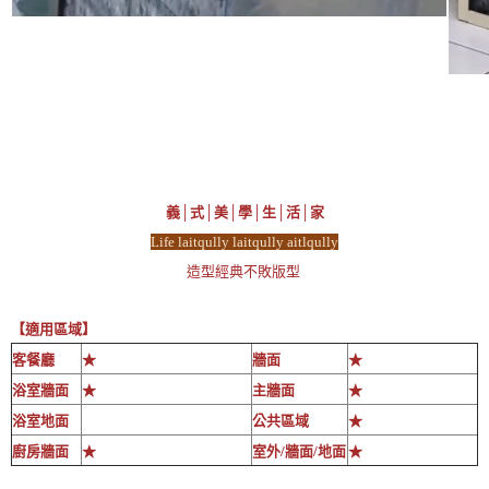
義│式│美│學│生│活│家
Life laitqully laitqully aitlqully
造型經典不敗版型
【適用區域】
客餐廳
★
牆面
★
浴室牆面
★
主牆面
★
浴室地面
公共區域
★
廚房牆面
★
室外/牆面/地面
★