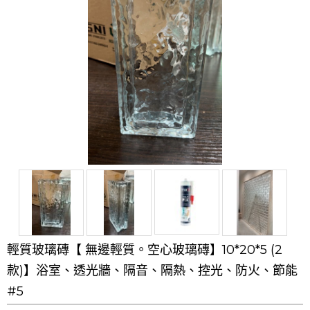
輕質玻璃磚【 無邊輕質。空心玻璃磚】10*20*5 (2
款)】浴室、透光牆、隔音、隔熱、控光、防火、節能
#5