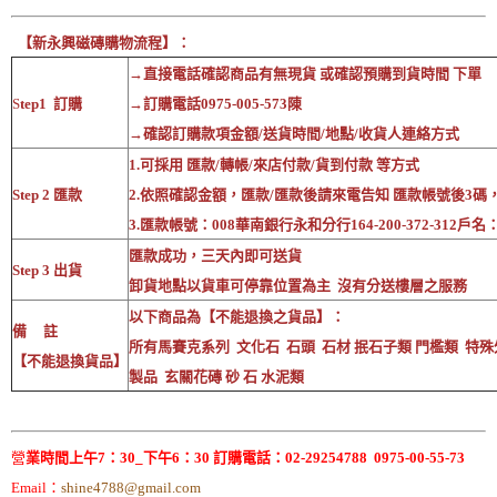
【新永興磁磚購物流程】：
→直接電話確認商品有無現貨 或確認預購到貨時間 下單
S
tep1 訂購
→訂購電話0975-005-573陳
→確認訂購款項金額/送貨時間/地點/收貨人連絡方式
1.可採用 匯款/轉帳/來店付款/貨到付款 等方式
Step 2 匯款
2.依照確認金額，匯款/匯款後請來電告知 匯款帳號後3碼
3.匯款帳號：008華南銀行永和分行164-200-372-312戶
匯款成功，三天內即可送貨
Step 3 出貨
卸貨地點以貨車可停靠位置為主 沒有分送樓層之服務
以下商品為【不能退換之貨品】：
備 註
所有馬賽克系列 文化石 石頭 石材 抿石子類 門檻類 特殊
【不能退換貨品】
製品 玄關花磚 砂 石 水泥類
營
業時間上午7：30_下午6：30 訂購電話：02-29254788 0975-00-55-73
Email：
shine4788@gmail.com