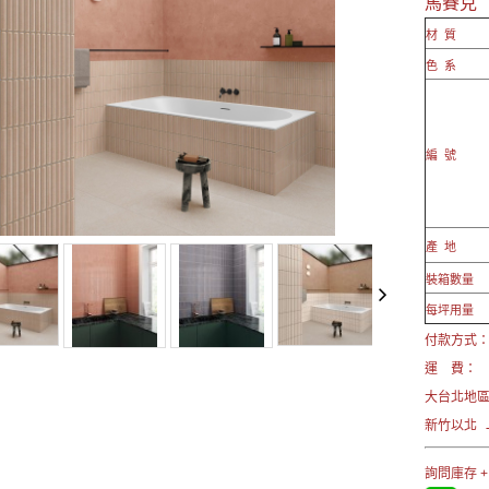
馬賽克
材 質
色 系
編 號
產 地
裝箱數量
每坪用量
付款方式： 
運 費：
大台北地
新竹以北 →
詢問庫存 +