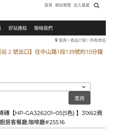
首頁
網站導覽
加入最愛
板
好站連結
聯絡我們
首頁
商品介紹
所有商品
1段 到永平路路口(樂華夜市口)門口可停車
站 2 號出口】往中山路1段139號約10分鐘
的客戶加入 LINE官方帳號@a0975005573
1段 到永平路路口(樂華夜市口)門口可停車
站 2 號出口】往中山路1段139號約10分鐘
的客戶加入 LINE官方帳號@a0975005573
磚【HP-GA326201~05(5色) 】31X62商
廚房客餐廳,咖啡廳#255.16