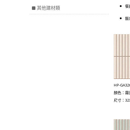
餐
其他建材類
飯
HP-GA3
顏色：霧
尺寸：32X6