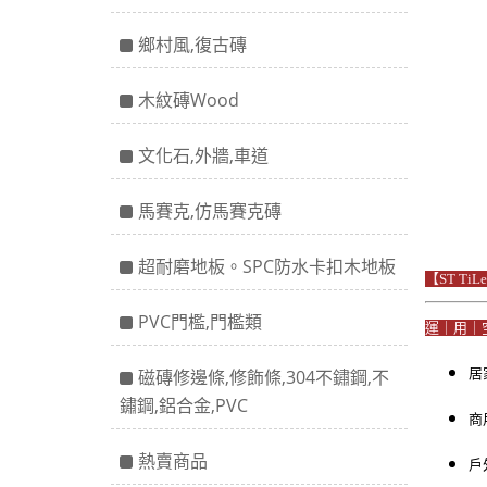
鄉村風,復古磚
木紋磚Wood
文化石,外牆,車道
馬賽克,仿馬賽克磚
超耐磨地板。SPC防水卡扣木地板
【ST Ti
PVC門檻,門檻類
運｜用｜
磁磚修邊條,修飾條,304不鏽鋼,不
居
鏽鋼,鋁合金,PVC
商
熱賣商品
戶