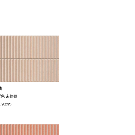
油
彩色 未修邊
 9(cm)