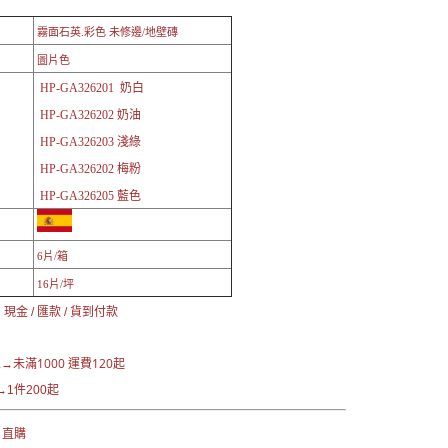
霧面石英.彩色 未修邊/地壁磚
圖片色
HP-GA326201 奶白
HP-GA326202 奶油
HP-GA326203 淺綠
HP-GA326202 梅粉
HP-GA326205 藍色
6片/箱
16片/坪
現金 / 匯款 / 貨到付款
未滿1000 運費120起
區→
1件200起
 直購