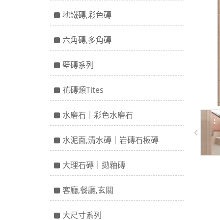
地鐵磚,彩色磚
六角磚,多角磚
壁磚系列
花磚類Tites
水磨石｜彩色水磨石
水泥面,清水磚｜岩磚石板磚
大理石磚｜拋釉磚
客廳,餐廳,玄關
大尺寸系列