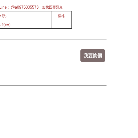
：@a0975005573
ine
加快回覆訊息
X厚)
價格
. 9(cm)
我要詢價