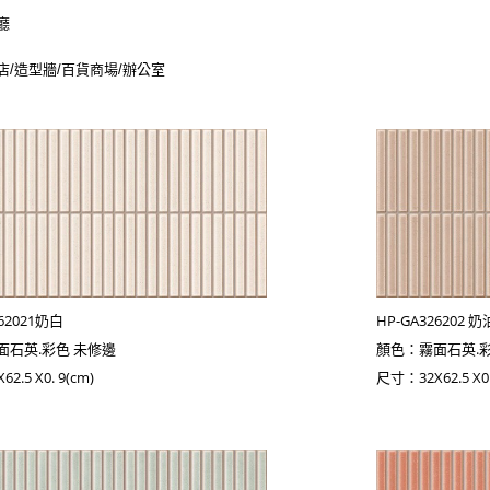
廳
店/
造型牆/
百貨商場/
辦公室
262021奶白
HP-GA326202 奶
面石英.彩色 未修邊
顏色：霧面石英.
2.5 X0. 9(cm)
尺寸：32X62.5 X0.