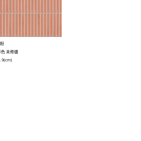
玫粉
彩色 未修邊
 9(cm)