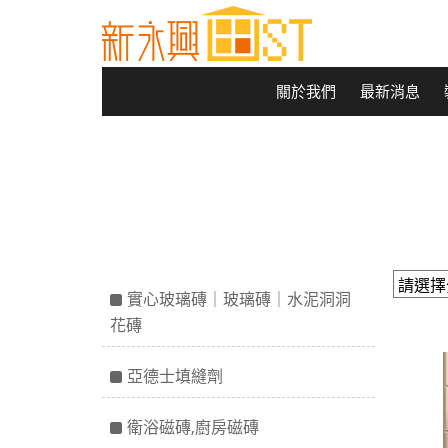
關於我們
最新消息
實心玻璃磚｜玻璃磚｜水泥洞洞
花磚
亞德士填縫劑
衛浴磁磚,廚房磁磚