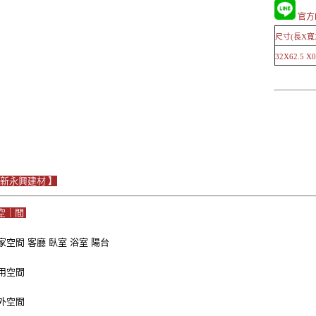
官方L
尺寸(長X寬
32X62.5 X0
Le新永興建材 】
空｜間
家空間 客廳 臥室 浴室 陽台
用空間
外空間