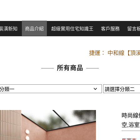
裝潢新知
商品介紹
超級實用住宅知識王
客戶服務
留言
開車：中山路
捷運： 中和線【頂溪
原Line已滿 無法加Line好友 請親愛
所有商品
開車：中山路
捷運： 中和線【頂溪
原Line已滿 無法加Line好友 請親愛
時尚線條
空,浴室