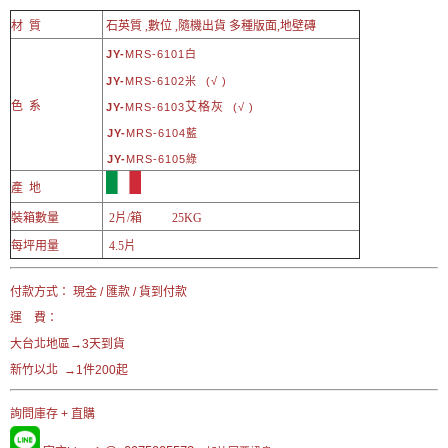
材 質
石英質 ,數位 ,隨機出貨 多種版面,地壁磚
JY-
MRS-6101白
JY-
MRS-6102米
(√ )
色 系
艾格灰
JY-
MRS-6103
(√ )
JY-
MRS-6104藍
JY-
MRS-6105綠
產 地
裝箱數量
2片/箱 25KG
每坪用量
4.5片
付款方式： 現金 / 匯款 / 貨到付款
運 費：
大台北地區→3天到貨
新竹以北 →1件200起
詢問庫存 + 直購