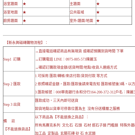
浴室牆面
★
主牆面
★
浴室地面
★
公共區域
★
廚房牆面
★
室外/牆面/地面
★
【新永興磁磚購物流程】：
→直接電話確認商品有無現貨 或確認預購到貨時間 下單
Step1 訂購
→訂購電話 LINE：0975-005-573陳麗玉
→確認訂購款項金額/送貨時間/地點/收貨人連絡方式
1.可採用 匯款/轉帳/來店付款/貨到付款 等方式
Step 2 匯款
2.依照確認金額，匯款/匯款後請來電告知 匯款帳號後3碼，以
3.匯款帳號：008華南銀行永和分行164-200-372-312戶名：陳麗
匯款成功，三天內即可送貨
Step 3 出貨
卸貨地點以貨車可停靠位置為主 沒有分送樓層之服務
以下商品為【不能退換之貨品】：
備 註
所有馬賽克系列 文化石 石頭 石材 抿石子類 門檻類 特殊外
【不能退換貨品】
加工品 定製品 玄關花磚 砂 石 水泥類