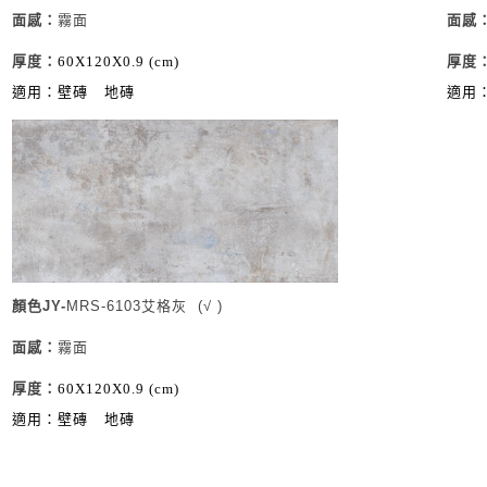
面感
：
霧面
面感
厚度
：
60X120X0.9 (cm)
厚度
適用：壁磚
地磚
適用
顏色JY-
MRS-6103艾格灰
(√ )
面感
：
霧面
厚度：
60X120X0.9 (cm)
適用：壁磚
地磚