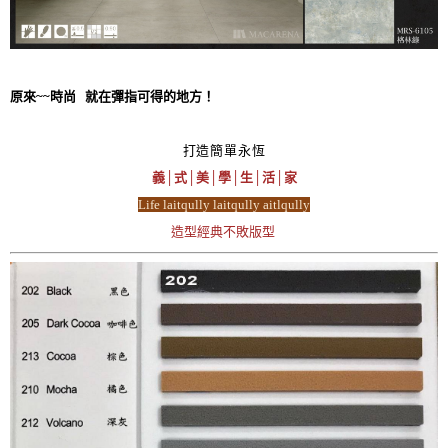
原來~~時尚 就在彈指可得的地方！
打造簡單永恆
義│式│美│學│生│活│家
Life laitqully laitqully aitlqully
造型經典不敗版型