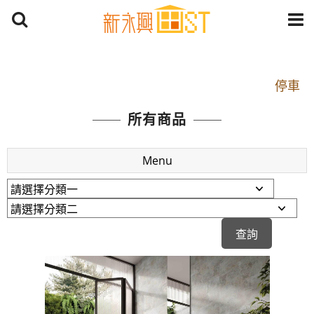
開車：中山路1段 到永平路路口(樂華夜市口)門口可
停車
捷運： 中和線【頂溪站 2 號出口】往中山路1段139
號約10分鐘
所有商品
原Line已滿 無法加Line好友 請親愛的客戶加入
LINE官方帳號@a0975005573
Menu
開車：中山路1段 到永平路路口(樂華夜市口)門口可
停車
捷運： 中和線【頂溪站 2 號出口】往中山路1段139
號約10分鐘
原Line已滿 無法加Line好友 請親愛的客戶加入
LINE官方帳號@a0975005573