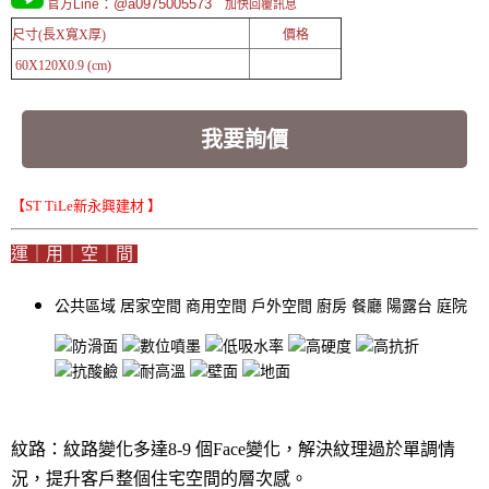
：@a0975005573
官方Line
加快回覆訊息
尺寸(長X寬X厚)
價格
60X120X0.9 (cm)
我要詢價
【ST TiLe新永興建材 】
運｜用｜空｜間
公共區域
居家空間
商用空間
戶外空間
廚房
餐廳
陽露台
庭院
紋路：紋路變化多達8-9 個Face變化，解決紋理過於單調情
況，提升客戶整個住宅空間的層次感。