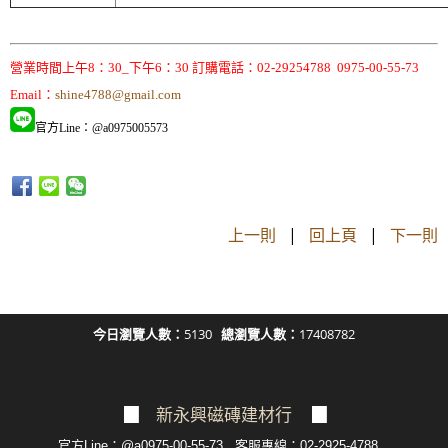
營業時間上午8：30_下午6：30 訂購電話：02-29254788 0975-00-55-73
Email：
shine4788@gmail.com
官方Line：@a0975005573
上一則
|
回上頁
|
下一則
今日瀏覽人數：
5130
總瀏覽人數：
17408782
▉
新永興磁磚建材行
▉
官方Line：@a0975-00-55-73 客服專線：02-2925-4788