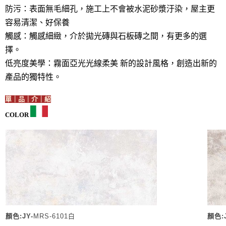
防污：表面無毛細孔，施工上不會被水泥砂漿汙染，屋主更
容易清潔、好保養
觸感：觸感細緻，介於拋光磚與石板磚之間，有更多的選
擇。
低亮度美學：霧面亞光光線柔美 新的設計風格，創造出新的
產品的獨特性。
單｜品｜介｜紹
COLOR
顏色:JY-
MRS-6101白
顏色:J