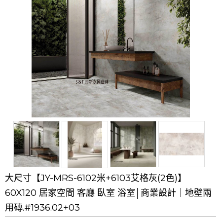
大尺寸【JY-MRS-6102米+6103艾格灰(2色)】
60X120 居家空間 客廳 臥室 浴室│商業設計｜地壁兩
用磚.#1936.02+03