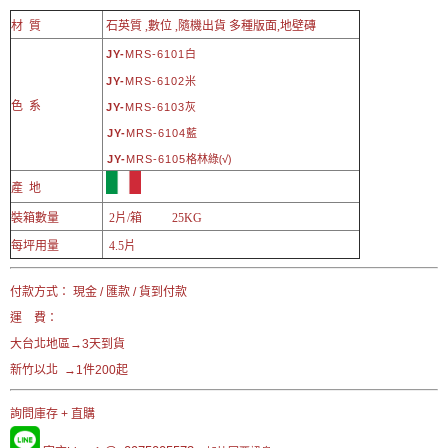
材 質
石英質 ,數位 ,隨機出貨 多種版面,地壁磚
JY-
MRS-6101白
JY-
MRS-6102米
色 系
JY-
MRS-6103灰
JY-
MRS-6104藍
格林綠(√)
JY-
MRS-6105
產 地
裝箱數量
2片/箱 25KG
每坪用量
4.5片
付款方式： 現金 / 匯款 / 貨到付款
運 費：
大台北地區→3天到貨
新竹以北 →1件200起
詢問庫存 + 直購