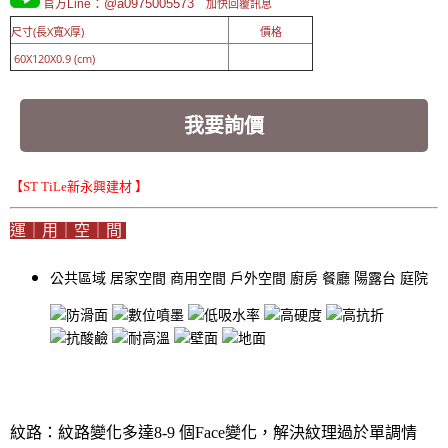
：@a0975005573
官方Line
加快回覆訊息
尺寸(長X寬X厚)
價格
60X120X0.9 (cm)
我要詢價
【ST TiLe新永興建材 】
運｜用｜空｜間
公共區域
居家空間
商用空間
戶外空間
廚房
餐廳
陽露台
庭院
紋路：紋路變化多達8-9 個Face變化，解決紋理過於單調情