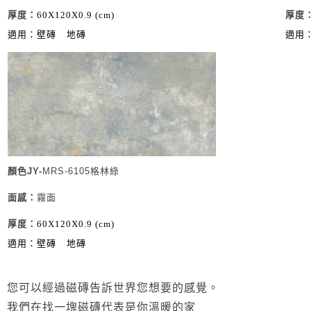
厚度：
60X120X0.9 (cm)
厚度
適用：壁磚
地磚
適用
顏色JY-
MRS-6105格林綠
面感
：
霧面
厚度：
60X120X0.9 (cm)
適用：壁磚
地磚
您可以經過磁磚告訴世界您想要的感覺。
我們在找一塊磁磚代表是你溫暖的家