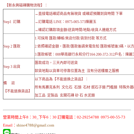
【新永興磁磚購物流程】：
→直接電話確認商品有無現貨 或確認預購到貨時間 下單
Step1 訂購
→訂購電話 LINE：0975-005-573陳麗玉
→確認訂購款項金額/送貨時間/地點/收貨人連絡方式
1.可採用 匯款/轉帳/來店付款/貨到付款 等方式
Step 2 匯款
2.依照確認金額，匯款/匯款後請來電告知 匯款帳號後3碼，以
3.匯款帳號：008華南銀行永和分行164-200-372-312戶名：陳麗
匯款成功，三天內即可送貨
Step 3 出貨
卸貨地點以貨車可停靠位置為主 沒有分送樓層之服務
以下商品為【不能退換之貨品】：
備 註
所有馬賽克系列 文化石 石頭 石材 抿石子類 門檻類 特殊外
【不能退換貨品】
加工品 定製品 玄關花磚 砂 石 水泥類
營業時間上午8：30_下午6：30 訂購電話：02-29254788 0975-00-55-73
Email：
shine4788@gmail.com