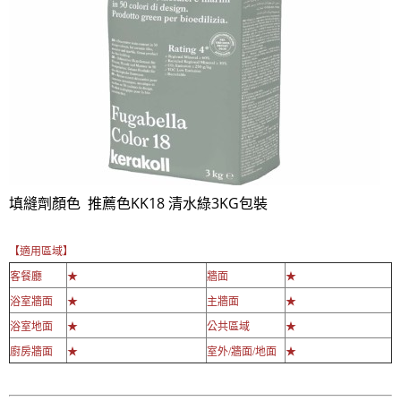
填縫劑顏色 推薦色KK18 清水綠3KG包裝
【適用區域】
客餐廳
★
牆面
★
浴室牆面
★
主牆面
★
浴室地面
★
公共區域
★
廚房牆面
★
室外/牆面/地面
★