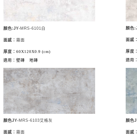
顏色:J
顏色:JY-
MRS-6101白
面感
面感
：
霧面
厚度
厚度
：
60X120X0.9 (cm)
適用
適用：壁磚
地磚
顏色JY-
MRS-6103艾格灰
顏色J
面感
：
霧面
面感