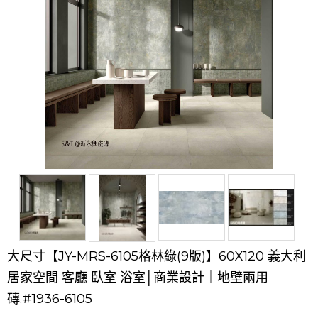
大尺寸【JY-MRS-6105格林綠(9版)】60X120 義大利
居家空間 客廳 臥室 浴室│商業設計｜地壁兩用
磚.#1936-6105