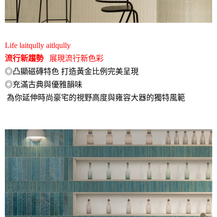
Life laitqully aitlqully
流行新趨勢
展現流行新色彩
◎凸顯磁磚特色 打造黃金比例完美呈現
◎充滿古典與優雅韻味
為你延伸時尚豪宅的視野高度與雍容大器的獨特風範