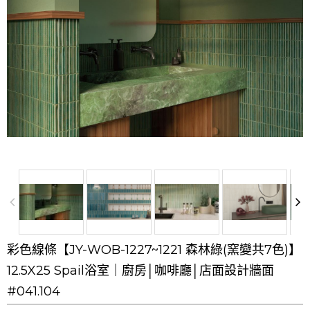
彩色線條【JY-WOB-1227~1221 森林綠(窯變共7色)】
12.5X25 Spail浴室｜廚房│咖啡廳│店面設計牆面
#041.104