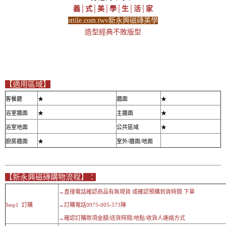
義│式│美│學│生│活│家
sttile.com.twv新永興磁磚美學
造型經典不敗版型
【適用區域】
客餐廳
★
牆面
★
浴室牆面
★
主牆面
★
浴室地面
公共區域
★
廚房牆面
★
室外/牆面/地面
【新永興磁磚購物流程】：
→直接電話確認商品有無現貨 或確認預購到貨時間 下單
Step1 訂購
→訂購電話0975-005-573陳
→確認訂購款項金額/送貨時間/地點/收貨人連絡方式