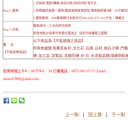
1.可採用 匯款/轉帳/來店付款/貨到付款 等方式
Step 2 匯款
2.依照確認金額，匯款/匯款後請來電告知 匯款帳號後3碼，以方便出
3.匯款帳號：008華南銀行永和分行164-200-372-312戶名：陳麗玉
匯款成功，三天內即可送貨
Step 3 出貨
卸貨地點以貨車可停靠位置為主 沒有分送樓層之服務
以下商品為【不能退換之貨品】：
備 註
所有修邊條,馬賽克系列 ,文化石 ,石頭 ,石材 ,抿石子類 ,門
【不能退換貨品】
磚 ,加工品 ,定製品 ,玄關花磚 ,砂 石 ,水泥製品類(填縫劑粘著劑
營業時間上午8：00下午6：30 訂購電話：0975-00-55-73 Email：
shine4788@gmail.com
上一則
|
回上頁
|
下一則