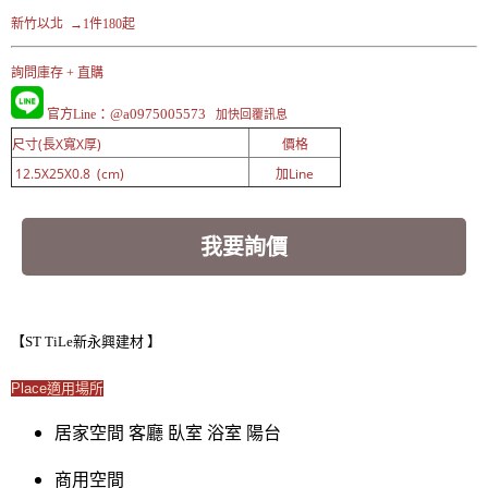
新竹以北 →1件180起
詢問庫存 + 直購
：@a0975005573
官方Line
加快回覆訊息
尺寸(長X寬X厚)
價格
12.5X25X0.8 (cm)
加Line
我要詢價
【ST TiLe新永興建材 】
Place適用場所
居家空間 客廳 臥室 浴室 陽台
商用空間