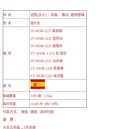
質(白土) ｜多版 ｜數位 適用壁磚
材 質
瓷
色 系
圖片色
Y-
WOB-1227 森林綠
J
JY-WOB-1221 音符白
JY-WOB-1223 高階灰
編 號
JY-
WOB-1224 紅酒紅
JY-WOB-1222 淡水綠
JY-
WOB-1226 奇異果
JY-
WOB-1225 海洋藍.
產 地
裝箱數量
14片/箱 7.25kg
每坪用量
104片/坪 (約7~8件)
付款方式： 現金 / 匯款 / 貨到付款
運 費：
大台北地區→3天到貨