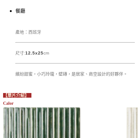
餐廳
產地：西班牙
尺寸:
12.5x25
cm
繽紛甜蜜，小巧玲瓏，壁磚，是居家、商空設計的好夥伴。
【單片介紹】
Calor