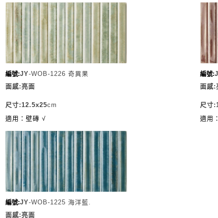
編號:
編號:
JY
-
WOB-1
226 奇異果
面感:亮面
面感:
尺寸:
12.5x25
cm
尺寸:
適用：壁磚 √
適用：
編號:
JY
-
WOB-1225 海洋藍.
面感:亮面