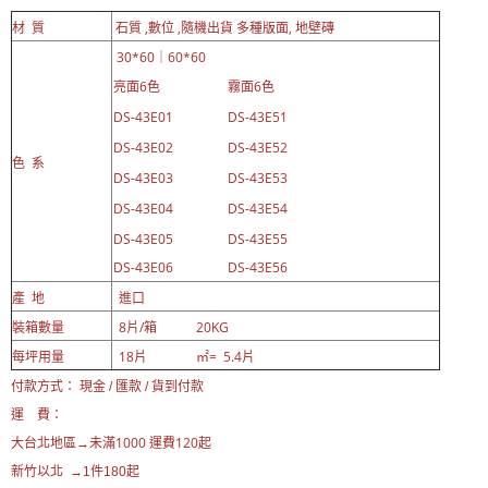
材 質
石質 ,數位 ,隨機出貨 多種版面, 地壁磚
30*60｜60*60
亮面6色
霧面6色
DS-43E01
DS-43E51
DS-43E02
DS-43E52
色 系
DS-43E03
DS-43E53
DS-43E04
DS-43E54
DS-43E05
DS-43E55
DS-43E06
DS-43E56
產 地
進口
裝箱數量
8片/箱 20KG
每坪用量
18片 ㎡= 5.4片
付款方式： 現金 / 匯款 / 貨到付款
運 費：
未滿1000 運費120起
大台北地區→
新竹以北 →1件180起