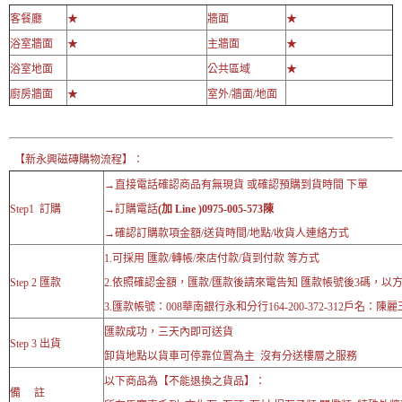
客餐廳
★
牆面
★
浴室牆面
★
主牆面
★
浴室地面
公共區域
★
廚房牆面
★
室外/牆面/地面
【新永興磁磚購物流程】：
→直接電話確認商品有無現貨 或確認預購到貨時間 下單
Step1 訂購
→訂購電話
(加 Line )0975-005-573陳
→確認訂購款項金額/送貨時間/地點/收貨人連絡方式
1.可採用 匯款/轉帳/來店付款/貨到付款 等方式
Step 2 匯款
2.依照確認金額，匯款/匯款後請來電告知 匯款帳號後3碼，以
3.匯款帳號：008華南銀行永和分行164-200-372-312戶名：陳麗
匯款成功，三天內即可送貨
Step 3 出貨
卸貨地點以貨車可停靠位置為主 沒有分送樓層之服務
以下商品為【不能退換之貨品】：
備 註