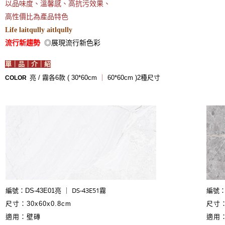
以品味度、溫馨感、高抗污效果、
高性價比為產品特色
Life laitqully aitlqully
流行新趨勢
◎展現流行新色彩
單｜品｜介｜紹
亮 / 霧各6款 ( 30*60cm
｜
60*60cm )2種尺寸
COLOR
DS-43E51
編號：DS-43E01亮 ｜
霧
編號：D
尺寸：30x60x0.8cm
尺寸：
適用：壁磚
適用