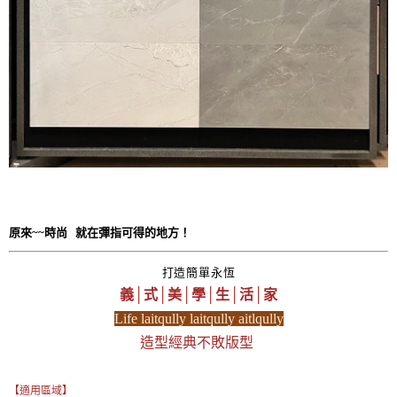
原來~~時尚 就在彈指可得的地方！
打造簡單永恆
義│式│美│學│生│活│家
Life laitqully laitqully aitlqully
造型經典不敗版型
【適用區域】