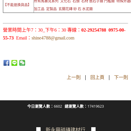
所有馬賽克系列 文化石 石頭 石材 抿石子類 門檻類 特殊外
【不能退換貨品】
加工品 定製品 玄關花磚 砂 石 水泥類
營業時間上午7：30_下午6：30 專線：
02-29254788 0975-00-
55-73
Email：
shine4788@gmail.com
上一則
|
回上頁
|
下一則
今日瀏覽人數：
6602
總瀏覽人數：
17419623
▉
新永興磁磚建材行
▉