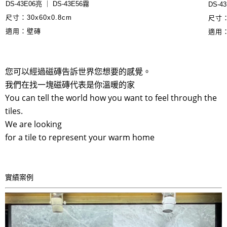
DS-43E06亮 ｜ DS-43E56霧
DS-4
尺寸：30x60x0.8cm
尺寸：
適用：壁磚
適用
您可以經過磁磚告訴世界您想要的感覺。
我們在找一塊磁磚代表是你溫暖的家
You can tell the world how you want to feel through the
tiles.
We are looking
for a tile to represent your warm home
實績案例