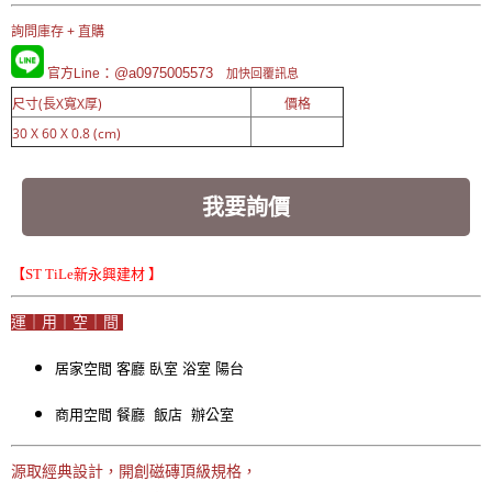
詢問庫存 + 直購
：@a0975005573
官方Line
加快回覆訊息
尺寸(長X寬X厚)
價格
30 X 60 X 0.8 (cm)
我要詢價
【ST TiLe新永興建材 】
運｜用｜空｜間
居家空間 客廳 臥室 浴室 陽台
商用空間
餐廳
飯店
辦公室
源取經典設計，開創磁磚頂級規格，