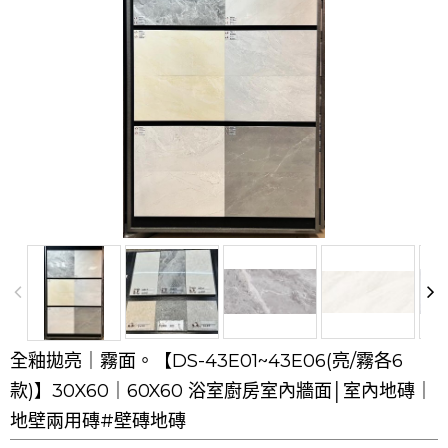
全釉拋亮｜霧面。【DS-43E01~43E06(亮/霧各6
款)】30X60｜60X60 浴室廚房室內牆面│室內地磚｜
地壁兩用磚#壁磚地磚