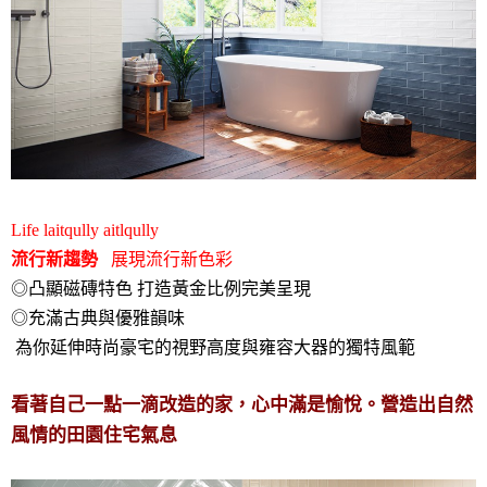
Life laitqully aitlqully
流行新趨勢
展現流行新色彩
◎凸顯磁磚特色 打造黃金比例完美呈現
◎充滿古典與優雅韻味
為你延伸時尚豪宅的視野高度與雍容大器的獨特風範
看著自己一點一滴改造的家，心中滿是愉悅。營造出自然
風情的田園住宅氣息