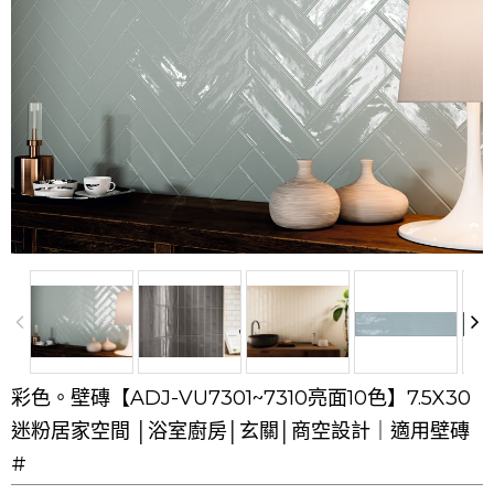
彩色。壁磚【ADJ-VU7301~7310亮面10色】7.5X30
迷粉居家空間 │浴室廚房│玄關│商空設計｜適用壁磚
#