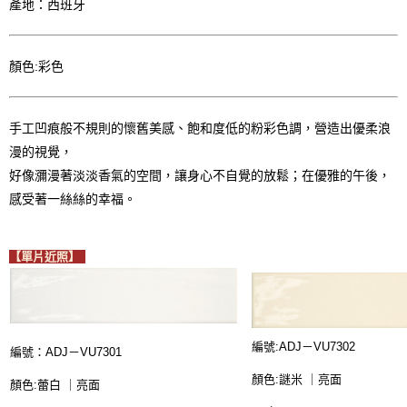
產地：西班牙
顏色:彩色
手工凹痕般不規則的懷舊美感、飽和度低的粉彩色調，營造出優柔浪
漫的視覺，
好像瀰漫著淡淡香氣的空間，讓身心不自覺的放鬆；在優雅的午後，
感受著一絲絲的幸福。
【單片近照】
編號:
ADJ－
VU7302
編號：
ADJ－
VU7301
顏色:謎米
｜
亮面
顏色:蕾白 ｜亮面