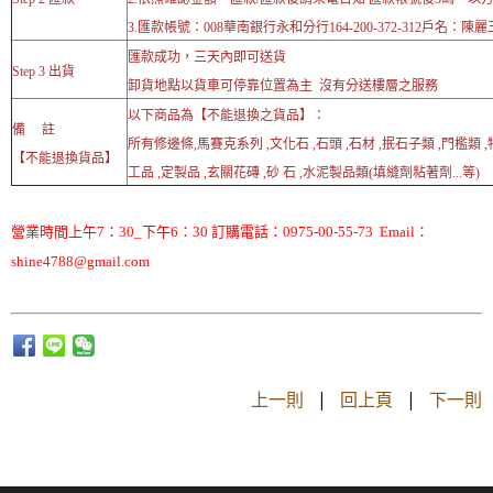
3.匯款帳號：008華南銀行永和分行164-200-372-312戶名：陳麗
匯款成功，三天內即可送貨
Step 3 出貨
卸貨地點以貨車可停靠位置為主 沒有分送樓層之服務
以下商品為【不能退換之貨品】：
備 註
所有修邊條,馬賽克系列 ,文化石 ,石頭 ,石材 ,抿石子類 ,門檻類 
【不能退換貨品】
工品 ,定製品 ,玄關花磚 ,砂 石 ,水泥製品類(填縫劑粘著劑...等)
營業時間上午7：30_下午6：30 訂購電話：0975-00-55-73 Email：
shine4788@gmail.com
上一則
|
回上頁
|
下一則