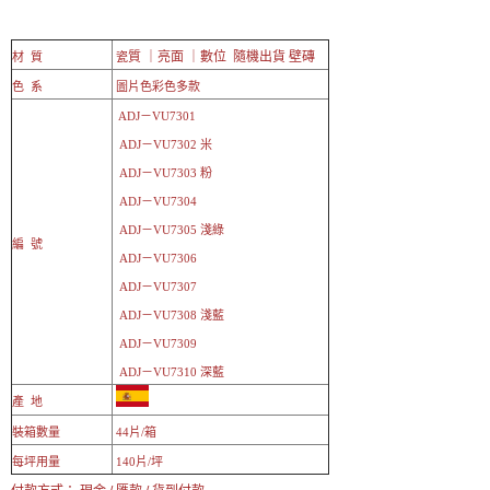
質 ｜亮面 ｜數位 隨機出貨 壁磚
材 質
瓷
色 系
圖片色彩色多款
ADJ－VU7301
ADJ－VU7302 米
ADJ－VU7303 粉
ADJ－VU7304
ADJ－VU7305 淺綠
編 號
ADJ－VU7306
ADJ－VU7307
ADJ－VU7308 淺藍
ADJ－VU7309
ADJ－VU7310 深藍
產 地
裝箱數量
44片/箱
每坪用量
140片/坪