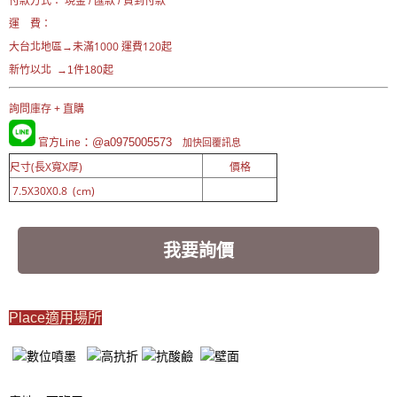
付款方式： 現金 / 匯款 / 貨到付款
運 費：
未滿1000 運費120起
大台北地區→
新竹以北 →1件180起
詢問庫存 + 直購
：@a0975005573
官方Line
加快回覆訊息
尺寸(長X寬X厚)
價格
7.5X30X0.8 (cm)
我要詢價
Place適用場所