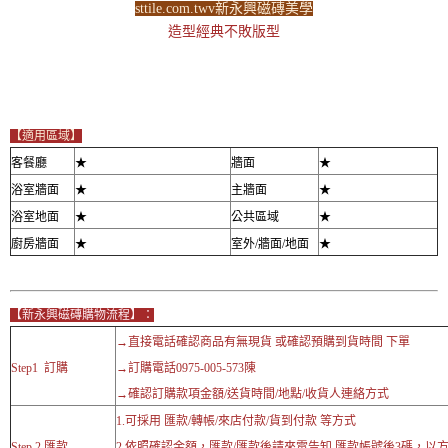
sttile.com.twv新永興磁磚美學
造型經典不敗版型
【適用區域】
客餐廳
★
牆面
★
浴室牆面
★
主牆面
★
浴室地面
★
公共區域
★
廚房牆面
★
室外/牆面/地面
★
【新永興磁磚購物流程】：
→直接電話確認商品有無現貨 或確認預購到貨時間 下單
Step1 訂購
→訂購電話0975-005-573陳
→確認訂購款項金額/送貨時間/地點/收貨人連絡方式
1.可採用 匯款/轉帳/來店付款/貨到付款 等方式
Step 2 匯款
2.依照確認金額，匯款/匯款後請來電告知 匯款帳號後3碼，以