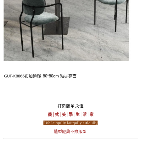
GUF-K8866布加迪輝
80*80cm 釉拋亮面
打造簡單永恆
義│式│美│學│生│活│家
Life laitqully laitqully aitlqully
造型經典不敗版型