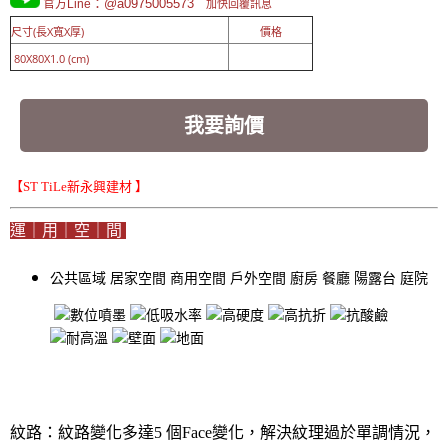
：@a0975005573
官方Line
加快回覆訊息
尺寸(長X寬X厚)
價格
80X80X1.0 (cm)
我要詢價
【ST TiLe新永興建材 】
運｜用｜空｜間
公共區域
居家空間
商用空間
戶外空間
廚房
餐廳
陽露台
庭院
紋路：紋路變化多達5 個Face變化，解決紋理過於單調情況，