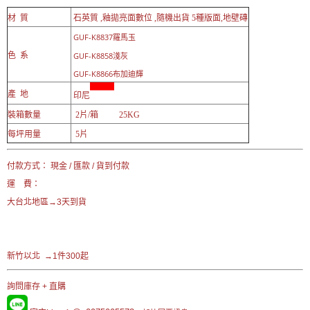
材 質
石英質 ,釉拋亮面數位 ,隨機出貨 5種版面,地壁磚
GUF-K8837羅馬玉
色 系
GUF-K8858淺灰
GUF-K8866布加迪輝
產 地
印尼
裝箱數量
2片/箱 25KG
每坪用量
5片
付款方式： 現金 / 匯款 / 貨到付款
運 費：
大台北地區→3天到貨
新竹以北 →1件300起
詢問庫存 + 直購