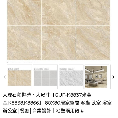
大理石釉拋磚．大尺寸【GUF-K8837米黃
金.K8838.K8866】 80X80居家空間 客廳 臥室 浴室│
辦公室│餐廳│商業設計｜地壁兩用磚.#