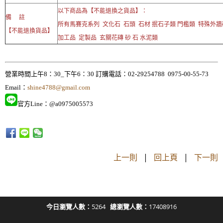
以下商品為【不能退換之貨品】：
備 註
所有馬賽克系列 文化石 石頭 石材 抿石子類 門檻類 特殊外
【不能退換貨品】
加工品 定製品 玄關花磚 砂 石 水泥類
營業時間上午8：30_下午6：30 訂購電話：02-29254788 0975-00-55-73
Email：
shine4788@gmail.com
官方Line：@a0975005573
上一則
|
回上頁
|
下一則
今日瀏覽人數：
5264
總瀏覽人數：
17408916