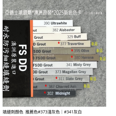
填縫劑顏色 推薦色#373淺灰色｜#341灰白