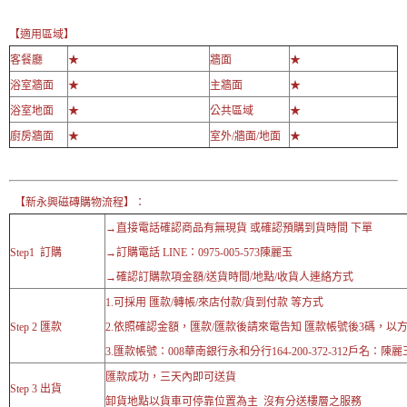
【適用區域】
客餐廳
★
牆面
★
浴室牆面
★
主牆面
★
浴室地面
★
公共區域
★
廚房牆面
★
室外/牆面/地面
★
【新永興磁磚購物流程】：
→直接電話確認商品有無現貨 或確認預購到貨時間 下單
Step1 訂購
→訂購電話 LINE：0975-005-573陳麗玉
→確認訂購款項金額/送貨時間/地點/收貨人連絡方式
1.可採用 匯款/轉帳/來店付款/貨到付款 等方式
Step 2 匯款
2.依照確認金額，匯款/匯款後請來電告知 匯款帳號後3碼，以
3.匯款帳號：008華南銀行永和分行164-200-372-312戶名：陳麗
匯款成功，三天內即可送貨
Step 3 出貨
卸貨地點以貨車可停靠位置為主 沒有分送樓層之服務