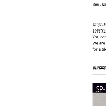
適用：壁
您可以
我們在
You can
We are 
for a t
實績案