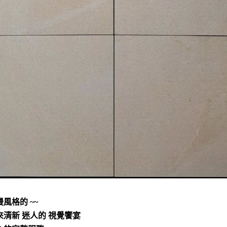
風格的 ~~
來清新 迷人的 視覺饗宴