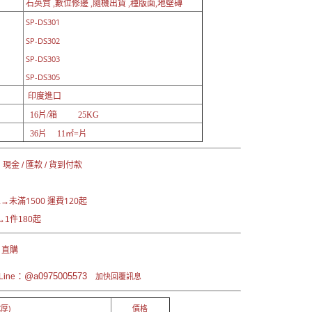
石英質 ,數位修邊 ,隨機出貨 ,種版面,地壁磚
SP-DS301
SP-DS302
SP-DS303
SP-DS305
印度進口
16片/箱 25KG
36片 11㎡=片
現金 / 匯款 / 貨到付款
未滿1500 運費120起
區→
1件180起
 直購
：@a0975005573
ine
加快回覆訊息
厚)
價格