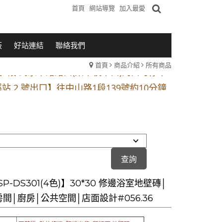
首頁
網站導覽
加入最愛
板
好站連結
聯絡我們
首頁
商品介紹
所有商品
1段 到永平路路口(樂華夜市口)門口可停車
站 2 號出口】往中山路1段139號約10分鐘
的客戶加入 LINE官方帳號@a0975005573
1段 到永平路路口(樂華夜市口)門口可停車
站 2 號出口】往中山路1段139號約10分鐘
的客戶加入 LINE官方帳號@a0975005573
P-DS301(4色)】30*30 修邊浴室地壁磚│
間│廚房│公共空間│店面設計#056.36