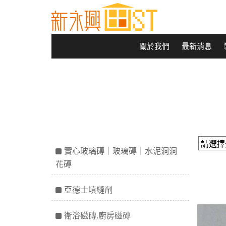
關於我們
最新消息
實心玻璃磚｜玻璃磚｜水泥洞洞
花磚
亞德士填縫劑
衛浴磁磚,廚房磁磚