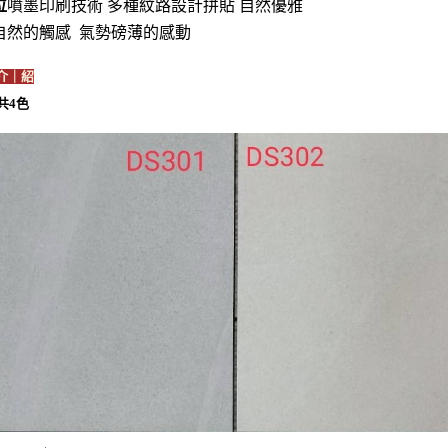
位
噴墨印刷技術 多種紋路設計拼貼 自然優雅
自然的觸感 氣勢磅薄的感動
介｜紹
 共4色