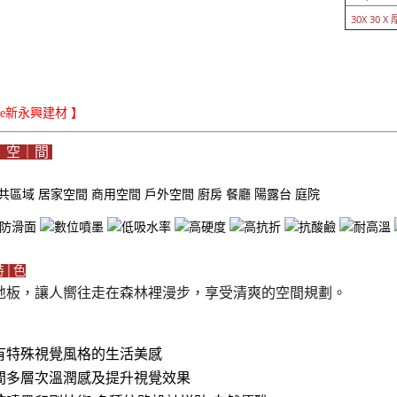
30X 30 X 厚
iLe新永興建材 】
｜空｜間
共區域
居家空間
商用空間
戶外空間
廚房
餐廳
陽露台
庭院
特│色
地板，讓人嚮往走在森林裡漫步，享受清爽的空間規劃。
有特殊視覺風格的生活美感
間多層次溫潤感及提升視覺效果