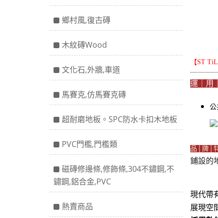
鄉村風,復古磚
木紋磚Wood
【ST T
文化石,外牆,車道
運｜用
馬賽克,仿馬賽克磚
公
超耐磨地板。SPC防水卡扣木地板
PVC門檻,門檻類
品│牌│
鋪設的
磁磚修邊條,修飾條,304不鏽鋼,不
鏽鋼,鋁合金,PVC
現代帶
熱賣商品
展現空