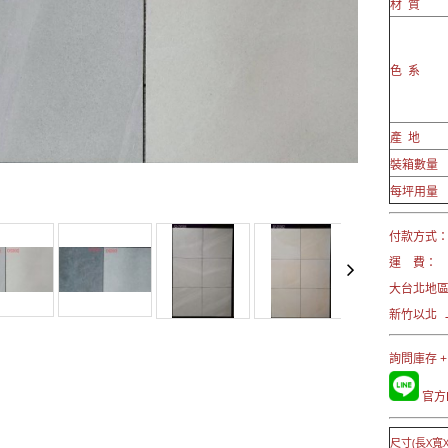
材 質
色 系
產 地
裝箱數量
每坪用量
付款方式： 
運 費：
大台北地
新竹以北 →
詢問庫存 +
官方L
尺寸(長X寬X