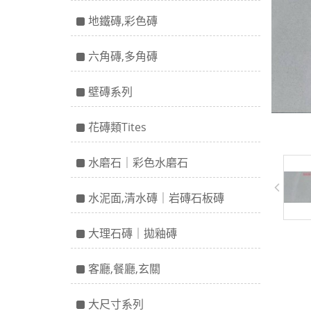
地鐵磚,彩色磚
六角磚,多角磚
壁磚系列
花磚類Tites
水磨石｜彩色水磨石
水泥面,清水磚｜岩磚石板磚
大理石磚｜拋釉磚
客廳,餐廳,玄關
大尺寸系列