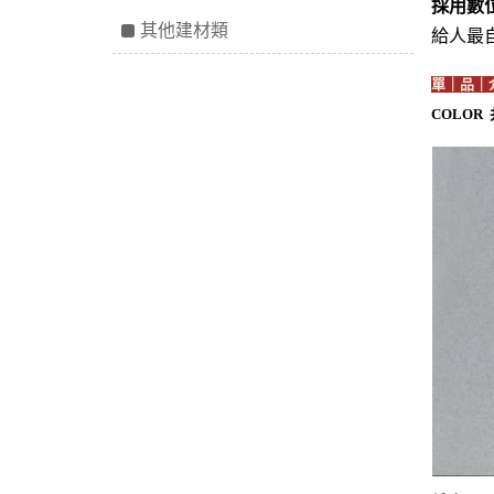
採用數
其他建材類
給人最
單｜品｜
COLOR