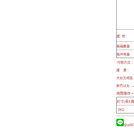
產 地
裝箱數量
每坪用量
付款方式： 現
運 費：
大台北地區
新竹以北 →
詢問庫存 
尺寸(長X寬
3KG
@a
09