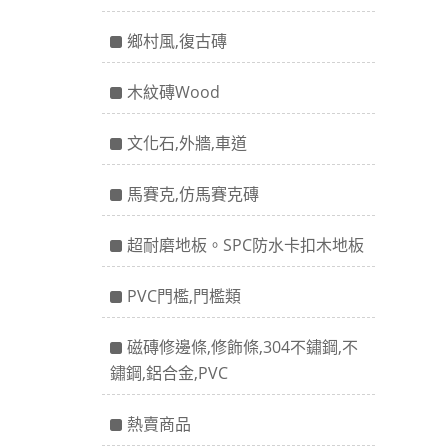
鄉村風,復古磚
木紋磚Wood
文化石,外牆,車道
馬賽克,仿馬賽克磚
超耐磨地板。SPC防水卡扣木地板
PVC門檻,門檻類
磁磚修邊條,修飾條,304不鏽鋼,不
鏽鋼,鋁合金,PVC
熱賣商品