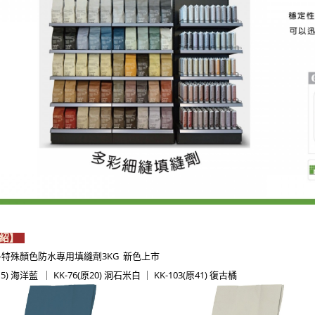
介紹】
Y-特殊顏色防水專用填縫劑3KG 新色上市
15) 海洋藍
｜
KK-76(原20) 洞石米白 ｜ KK-103(原41) 復古橘