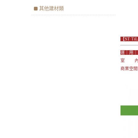
其他建材類
【ST T
運｜用
室 內：
商業空間