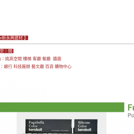
iLe新永興建材 】
｜空｜間
挑高空間 樓梯 客廳 餐廳 牆面
：銀行 科技廠辦 藝文廳 百貨 購物中心