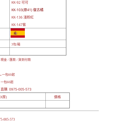
KK-92 可可
KK-103(原41) 復古橘
KK-136 淺粉紅
KK-147紫
3包/箱
金 / 匯款 / 貨到付款
→
一包60起
一包60起
+ 直購
0975-005-573
X厚)
價格
75-005-573