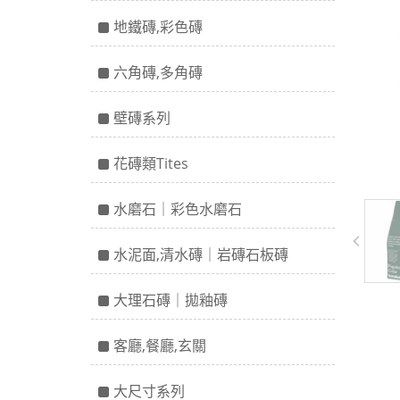
地鐵磚,彩色磚
六角磚,多角磚
壁磚系列
花磚類Tites
水磨石｜彩色水磨石
水泥面,清水磚｜岩磚石板磚
大理石磚｜拋釉磚
客廳,餐廳,玄關
大尺寸系列