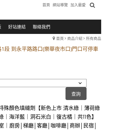
首頁
網站導覽
加入最愛
板
好站連結
聯絡我們
首頁
商品介紹
所有商品
1段 到永平路路口(樂華夜市口)門口可停車
站 2 號出口】往中山路1段139號約10分鐘
的客戶加入 LINE官方帳號@a0975005573
1段 到永平路路口(樂華夜市口)門口可停車
站 2 號出口】往中山路1段139號約10分鐘
的客戶加入 LINE官方帳號@a0975005573
特殊顏色填縫劑【新色上市 清水綠｜薄荷綠
綠｜海洋藍｜洞石米白｜復古橘｜共11色】
浴室｜廚房│梯廳│客廳│咖啡廳│商辦│民宿│