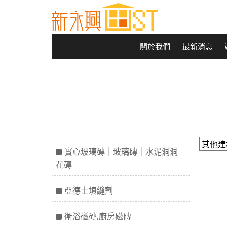
關於我們
最新消息
實心玻璃磚｜玻璃磚｜水泥洞洞
花磚
亞德士填縫劑
衛浴磁磚,廚房磁磚