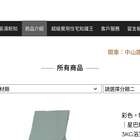
裝潢新知
商品介紹
超級實用住宅知識王
客戶服務
留言
開車：中山路
捷運： 中和線【頂溪
所有商品
原Line已滿 無法加Line好友 請親愛
開車：中山路
捷運： 中和線【頂溪
原Line已滿 無法加Line好友 請親愛
彩色。
｜星巴
3KG