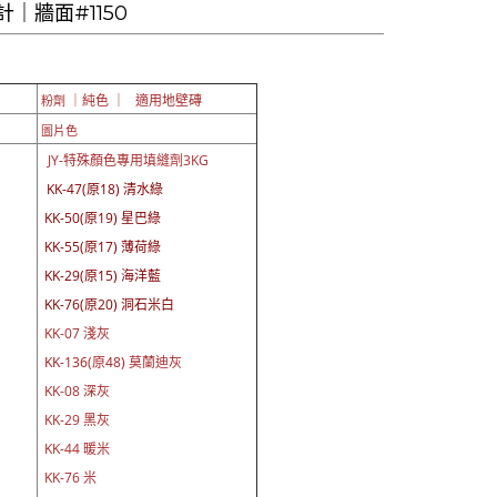
｜牆面#1150
｜純色 ｜ 適用地壁磚
粉劑
圖片色
JY-
特殊顏色專用填縫劑3KG
KK-47(原18) 清水綠
KK-50(原19) 星巴綠
KK-55(原17) 薄荷綠
KK-29(原15) 海洋藍
KK-76(原20) 洞石米白
KK-07 淺灰
KK-136(原48) 莫蘭迪灰
KK-08 深灰
KK-29 黑灰
KK-44 暖米
KK-76 米