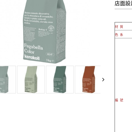
店面設計
材 質
色 系
編 號