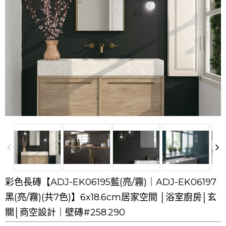
彩色長磚【ADJ-EK06195藍(亮/霧)｜ADJ-EK06197
黑(亮/霧)(共7色)】6x18.6cm居家空間 │浴室廚房│玄
關│商空設計｜壁磚#258.290