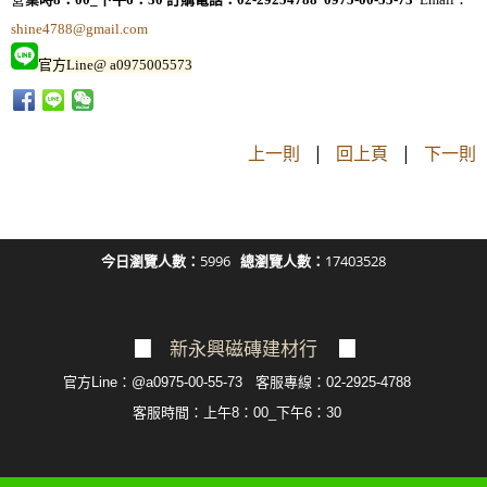
shine4788@gmail.com
官方Line@ a0975005573
上一則
|
回上頁
|
下一則
今日瀏覽人數：
5996
總瀏覽人數：
17403528
▉
新永興磁磚建材行
▉
官方Line：@a0975-00-55-73 客服專線：02-2925-4788
客服
時間：上午8：00_下午6：30