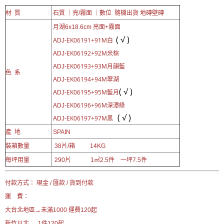
材 質
石質 ｜亮/霧面 ｜數位 隨機出貨 地磚壁磚
月湖
6x18.6cm 亮面+霧面
( √ )
EK06191+91M白
ADJ-
EK06192+92M米棕
ADJ-
EK06193+93M月韻藍
ADJ-
色 系
EK06194+94M翠湖
ADJ-
( √ )
EK06195+95M藍月
ADJ-
EK06196+96M深潭綠
ADJ-
( √ )
EK06197+97M黑
ADJ-
產 地
SPAIN
裝箱數量
38片/箱 14KG
每坪用量
290片 1㎡2.5件 一坪7.5件
付款方式： 現金 / 匯款 / 貨到付款
運 費：
大台北地區→
未滿1000 運費120起
新竹以北 →1件120起