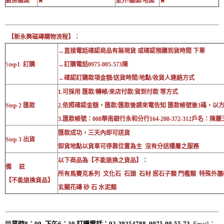
廚房牆面
★
室外/牆面/地面
★
【新永興磁磚購物流程】：
→直接電話確認商品有無現貨 或確認預購到貨時間 下單
S
tep1 訂購
→訂購電話0975-005-573陳
→確認訂購款項金額/送貨時間/地點/收貨人連絡方式
1.可採用 匯款/轉帳/來店付款/貨到付款 等方式
Step 2 匯款
2.依照確認金額，匯款/匯款後請來電告知 匯款帳號後3碼，以
3.匯款帳號：008華南銀行永和分行164-200-372-312戶名：陳麗
匯款成功，三天內即可送貨
Step 3 出貨
卸貨地點以貨車可停靠位置為主 沒有分送樓層之服務
以下商品為【不能退換之貨品】：
備 註
所有馬賽克系列 文化石 石頭 石材 抿石子類 門檻類 特殊外牆
【不能退換貨品】
玄關花磚 砂 石 水泥類
營
業時8：00_下午6：30 訂購電話：02-29254788 0975-00-55-73
Email：