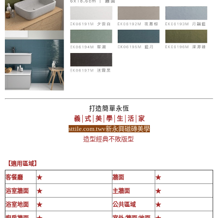
打造簡單永恆
義│式│美│學│生│活│家
sttile.com.twv新永興磁磚美學
造型經典不敗版型
【適用區域】
客餐廳
★
牆面
★
浴室牆面
★
主牆面
★
浴室地面
★
公共區域
★