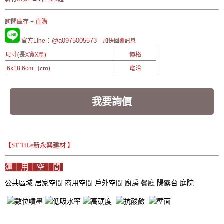
詢問庫存 + 直購
：@a0975005573
官方Line
加快回覆訊息
尺寸(長X寬X厚)
價格
(cm)
電洽
6x18.6cm
我要詢價
【ST TiLe新永興建材 】
運｜用｜空｜間
公共區域
居家空間
商用空間
戶外空間
廚房
餐廳
陽露台
庭院