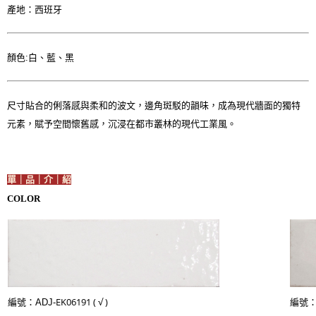
產地：西班牙
顏色:白、藍、黑
尺寸貼合的俐落感與柔和的波文，邊角斑駁的韻味，成為現代牆面的獨特
元素，賦予空間懷舊感，沉浸在都市叢林的現代工業風。
單｜品｜介｜紹
COLOR
EK06191 ( √ )
編號
編號：
ADJ-