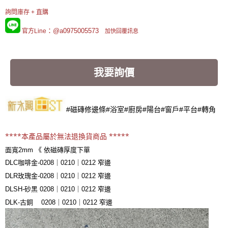
詢問庫存 + 直購
：@a0975005573
官方Line
加快回覆訊息
我要詢價
#磁磚修邊條#浴室#廚房#陽台#窗戶#平台#轉角
****本
產品屬於無法退換貨商品 *****
面寬2mm 《 依磁磚厚度下單
DLC咖啡金-0208｜0210｜0212
窄邊
DLR玫瑰金-0208｜0210｜0212
窄邊
DLSH-砂黑 0208｜0210｜0212
窄邊
DLK-古銅 0208｜0210｜0212
窄邊