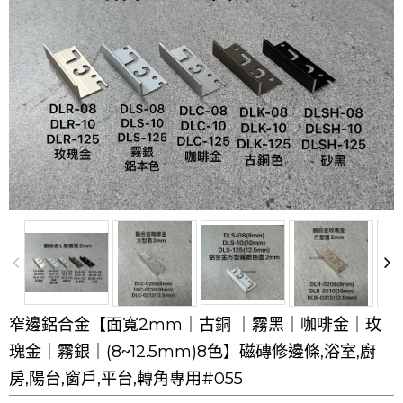
窄邊鋁合金【面寬2mm｜古銅 ｜霧黑｜咖啡金｜玫
瑰金｜霧銀｜(8~12.5mm)8色】磁磚修邊條,浴室,廚
房,陽台,窗戶,平台,轉角專用#055