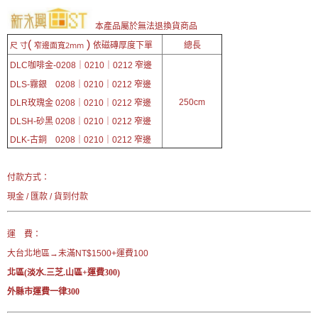
本產品屬於無法退換貨商品
(
)
窄邊面寬2mm
依磁磚厚度下單
總長
尺 寸
DLC咖啡金-0208｜0210｜0212 窄邊
DLS-霧銀
0208｜0210｜0212 窄邊
250cm
DLR玫瑰金
0208｜0210｜0212 窄邊
DLSH-砂黑
0208｜0210｜0212 窄邊
DLK-古銅
0208｜0210｜0212 窄邊
付款方式：
現金 / 匯款 / 貨到付款
運 費：
大台北地區→未滿NT$1500+運費100
北區(淡水.三芝.山區+運費300)
外縣市運費一律300