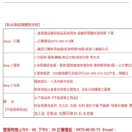
【新永興磁磚購物流程】：
→直接電話確認商品有無現貨 或確認預購到貨時間 下單
Step1 訂購
→訂購電話0975-005-573陳
→確認訂購款項金額/送貨時間/地點/收貨人連絡方式
1.可採用 匯款/轉帳/來店付款/貨到付款 等方式
Step 2 匯款
2.依照確認金額，匯款/匯款後請來電告知 匯款帳號後3碼，以方便出
3.匯款帳號：008華南銀行永和分行164-200-372-312戶名：陳麗玉
匯款成功，三天內即可送貨
Step 3 出貨
卸貨地點以貨車可停靠位置為主 沒有分送樓層之服務
以下商品為【不能退換之貨品】：
備 註
修
所有馬賽克系列 文化石 石頭 石材 抿石子類 門檻類 特殊外牆磚
【不能退換貨品】
加工品 定製品 玄關花磚 砂 石 水泥類
營業時間上午8：00_下午6：30 訂購電話：0975-00-55-73 Email：