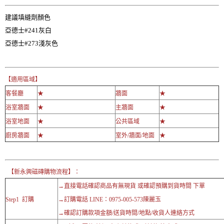
建議填縫劑顏色
亞德士#241灰白
亞德士
#273淺灰色
【適用區域】
客餐廳
★
牆面
★
浴室牆面
★
主牆面
★
浴室地面
★
公共區域
★
廚房牆面
★
室外/牆面/地面
★
【新永興磁磚購物流程】：
→直接電話確認商品有無現貨 或確認預購到貨時間 下單
Step1 訂購
→訂購電話 LINE：0975-005-573陳麗玉
→確認訂購款項金額/送貨時間/地點/收貨人連絡方式