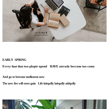
EARLY SPRING
Evrry fuat that two plopie opend HAVE atrrady beccone too come
And go to beecone mollearon now
The new fist will store gain Life laitqully laitqully aitlqully