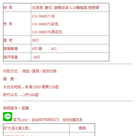
材 質
石英質 ,數位 ,隨機出貨 6-10種版面,地壁磚
CH-36K071白
CH-36K075彩色
色 系
CH-36K076黑彩石
產 地
MIT
裝箱數量
8片/箱 KG
每坪用量
18片
付款方式： 現金 / 匯款 / 貨到付款
運 費：
大台北地區→未滿1500 運費120起
新竹以北 →1件180起
詢問庫存 + 直購
：@a0975005573
官方Line
加快回覆訊息
尺寸(長X寬X厚)
價格