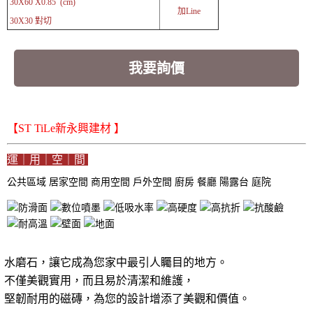
30X60 X0.85 (cm)
加Line
30X30 對切
我要詢價
【ST TiLe新永興建材 】
運｜用｜空｜間
公共區域
居家空間
商用空間
戶外空間
廚房
餐廳
陽露台
庭院
水磨石，讓它成為您家中最引人矚目的地方。
不僅美觀實用，而且易於清潔和維護，
堅韌耐用的磁磚，為您的設計增添了美觀和價值。