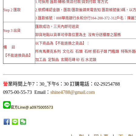
1.可採用 匯款/轉帳/來店付款/貨到付款 等方式
Step 2 匯款
2.依照確認金額，匯款/匯款後請來電告知 匯款帳號後3碼，以
3.匯款帳號：008華南銀行永和分行164-200-372-312戶名：陳麗
匯款成功，三天內即可送貨
Step 3 出貨
卸貨地點以貨車可停靠位置為主 沒有分送樓層之服務
以下商品為【不能退換之貨品】：
備 註
所有馬賽克系列 文化石 石頭 石材 抿石子類 門檻類 特殊外
【不能退換貨品】
加工品 定製品 玄關花磚 砂 石 水泥類
營
業時間上午7：30_下午6：30 訂購電話：02-29254788
0975-00-55-73 Email：
shine4788@gmail.com
官方Line@ a0975005573