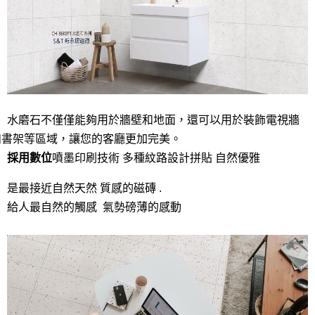
水磨石
不僅僅能夠用於牆壁和地面，還可以用於裝飾電視牆
和書架等區域，讓您的客廳更加完美。
採用數位
噴墨印刷技術 多種紋路設計拼貼 自然優雅
是最接近自然天然 質感的磁磚 .
給人最自然的觸感 氣勢磅薄的感動