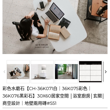
彩色水磨石【CH-36K071白｜36K075彩色｜
36K076黑彩石】30X60居家空間 │浴室廚房│玄關│
商空設計｜地壁兩用磚#551