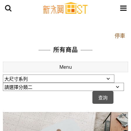
開車：中山路1段 到永平路路口(樂華夜市口)門口可
停車
捷運： 中和線【頂溪站 2 號出口】往中山路1段139
所有商品
號約10分鐘
原Line已滿 無法加Line好友 請親愛的客戶加入
Menu
LINE官方帳號@a0975005573
開車：中山路1段 到永平路路口(樂華夜市口)門口可
停車
捷運： 中和線【頂溪站 2 號出口】往中山路1段139
號約10分鐘
原Line已滿 無法加Line好友 請親愛的客戶加入
LINE官方帳號@a0975005573