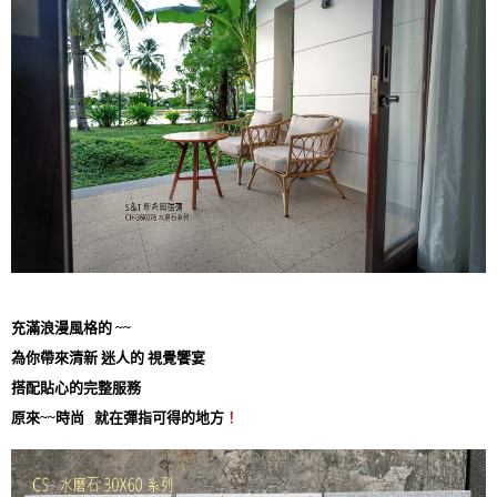
充滿浪漫風格的 ~~
為你帶來清新 迷人的 視覺饗宴
搭配貼心的完整服務
原來~~時尚 就在彈指可得的地方
！