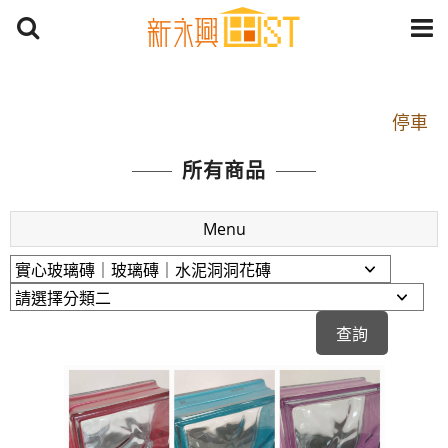
開車：中山路1段 到永平路路口(樂華夜市口)門口可
停車
捷運： 中和線【頂溪站 2 號出口】往中山路1段139
所有商品
號約10分鐘
原Line已滿 無法加Line好友 請親愛的客戶加入
Menu
LINE官方帳號@a0975005573
開車：中山路1段 到永平路路口(樂華夜市口)門口可
停車
捷運： 中和線【頂溪站 2 號出口】往中山路1段139
號約10分鐘
原Line已滿 無法加Line好友 請親愛的客戶加入
LINE官方帳號@a0975005573