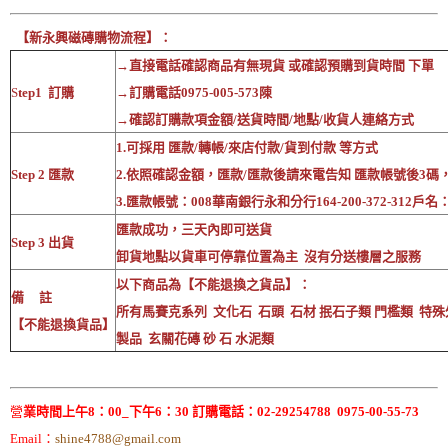
【新永興磁磚購物流程】：
→直接電話確認商品有無現貨 或確認預購到貨時間 下單
S
tep1 訂購
→訂購電話0975-005-573陳
→確認訂購款項金額/送貨時間/地點/收貨人連絡方式
1.可採用 匯款/轉帳/來店付款/貨到付款 等方式
Step 2 匯款
2.依照確認金額，匯款/匯款後請來電告知 匯款帳號後3碼
3.匯款帳號：008華南銀行永和分行164-200-372-312戶
匯款成功，三天內即可送貨
Step 3 出貨
卸貨地點以貨車可停靠位置為主 沒有分送樓層之服務
以下商品為【不能退換之貨品】：
備 註
所有馬賽克系列 文化石 石頭 石材 抿石子類 門檻類 特殊
【不能退換貨品】
製品 玄關花磚 砂 石 水泥類
營
業時間上午8：00_下午6：30 訂購電話：02-29254788 0975-00-55-73
Email：
shine4788@gmail.com