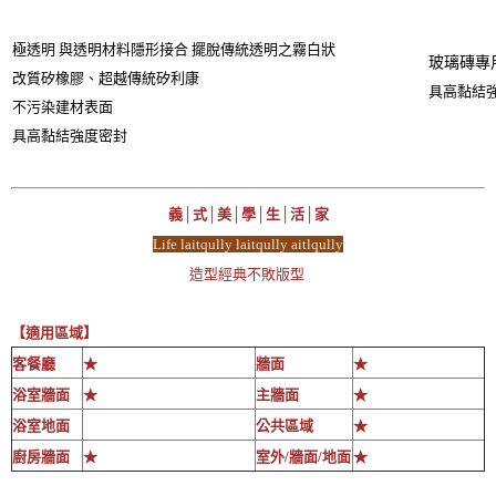
極透明 與透明材料隱形接合 擺脫傳統透明之霧白狀
玻璃磚專用
改質矽橡膠、超越傳統矽利康
具高黏結
不污染建材表面
具高黏結強度密封
義│式│美│學│生│活│家
Life laitqully laitqully aitlqully
造型經典不敗版型
【適用區域】
客餐廳
★
牆面
★
浴室牆面
★
主牆面
★
浴室地面
公共區域
★
廚房牆面
★
室外/牆面/地面
★