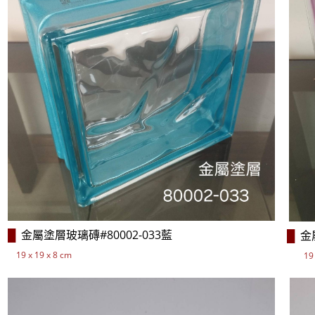
金屬塗層
玻璃磚#80002-033
藍
金
█
█
​
19 x 19 x 8 cm
19