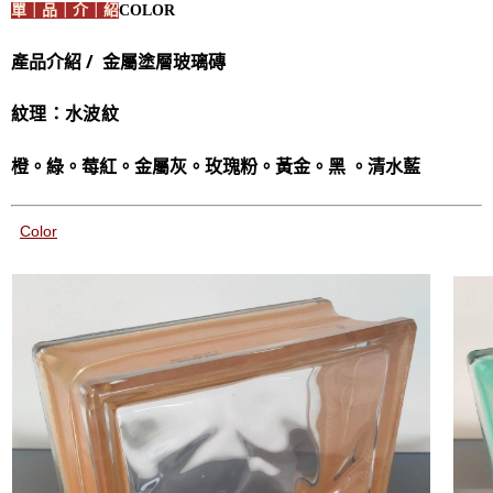
單｜品｜介｜紹
COLOR
產品介紹 / 金屬塗層
玻璃磚
紋理：水波紋
橙。綠。莓紅。金屬灰。玫瑰粉。黃金。黑 。清水藍
Color