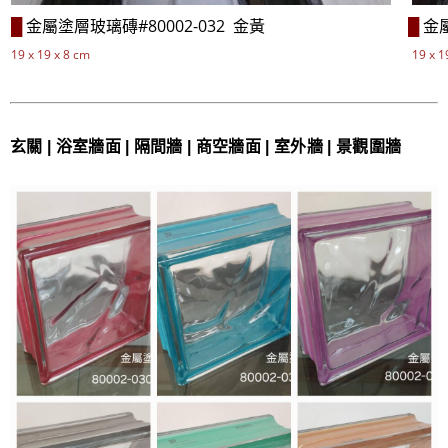
金屬塗層
玻璃磚#80002-032
金黃
金
█
█
19 x 19 x 8 cm
19 x 1
玄關 | 浴室牆面 | 隔間牆 | 商空牆面 | 室外牆 | 景觀圍牆