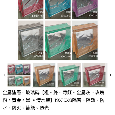
金屬塗層。玻璃磚【橙。綠。莓紅。金屬灰。玫瑰
粉。黃金。黑 。清水藍】19X19X8隔音、隔熱、防
水、防火、節能、透光