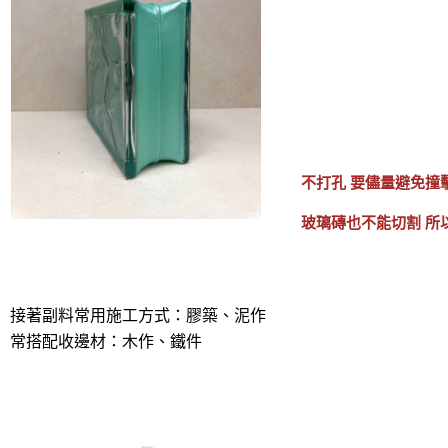
不打孔 要儘量避免撞
玻璃磚也不能切割 所
接著副料常用施工方式：膠築、泥作
常搭配收邊材：木作、鐵件