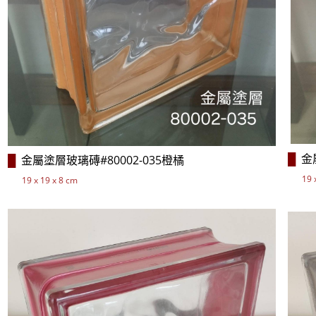
金
金屬塗層
玻璃磚#80002-035橙
橘
█
█
19 
19 x 19 x 8 cm