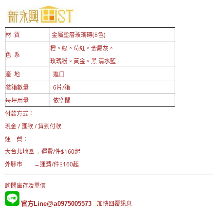
質
金屬塗層玻璃磚(8色)
材
橙。綠。莓紅。金屬灰。
色 系
玫瑰粉。黃金。黑 清水藍
產 地
進口
裝箱數量
6片/箱
每坪用量
依空間
付款方式：
現金 / 匯款 / 貨到付款
運 費：
大台北地區→ 運費
/件$160起
外縣市 →運費/件$160起
詢問庫存及單價
@a
官方Line
0975005573
加快回覆訊息