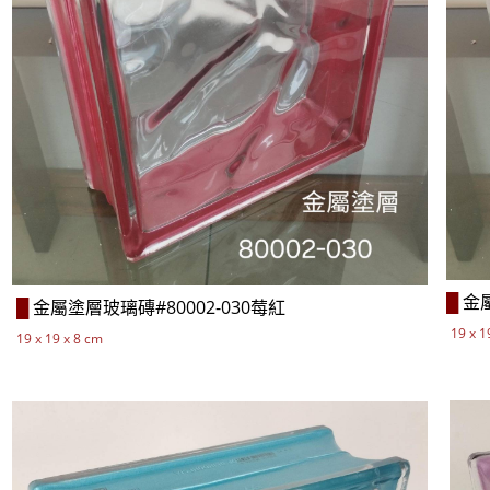
金
█
金屬塗層
玻璃磚#80002-030莓紅
█
19 x 1
19 x 19 x 8 cm