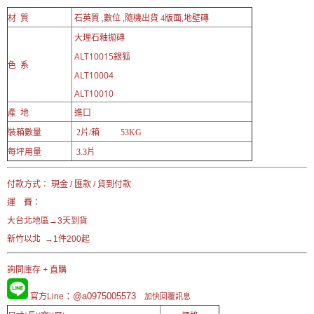
材 質
石英質 ,數位 ,隨機出貨 4版面,地壁磚
大理石釉拋磚
ALT10015銀狐
色 系
ALT10004
ALT10010
產 地
進口
裝箱數量
2片/箱 53KG
每坪用量
3.3片
付款方式： 現金 / 匯款 / 貨到付款
運 費：
大台北地區→3天到貨
新竹以北 →1件200起
詢問庫存 + 直購
：@a0975005573
官方Line
加快回覆訊息