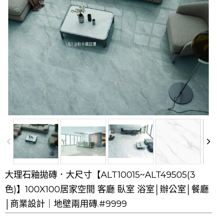
大理石釉拋磚．大尺寸【ALT10015~ALT49505(3
色)】100X100居家空間 客廳 臥室 浴室│辦公室│餐廳
│商業設計｜地壁兩用磚.#9999