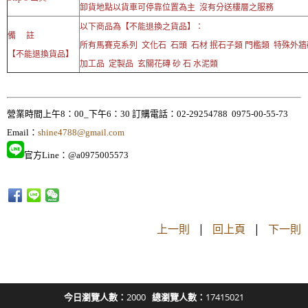
卸貨地點以貨車可停靠位置為主 沒有分送樓層之服務
以下商品為【不能退換之貨品】：
備 註
所有馬賽克系列 文化石 石頭 石材 抿石子類 門檻類 特殊外
【不能退換貨品】
加工品 定製品 玄關花磚 砂 石 水泥類
營業時間上午8：00_下午6：30 訂購電話：02-29254788 0975-00-55-73
Email：
shine4788@gmail.com
官方Line：@a0975005573
上一則
|
回上頁
|
下一則
今日瀏覽人數：
2000
總瀏覽人數：
17415021