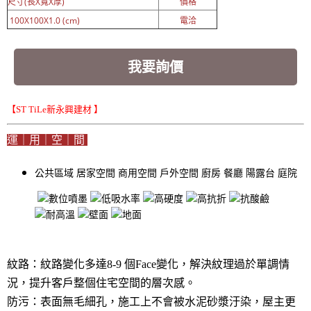
尺寸(長X寬X厚)
價格
100X100X1.0 (cm)
電洽
我要詢價
【ST TiLe新永興建材 】
運｜用｜空｜間
公共區域
居家空間
商用空間
戶外空間
廚房
餐廳
陽露台
庭院
紋路：紋路變化多達8-9 個Face變化，解決紋理過於單調情
況，提升客戶整個住宅空間的層次感。
防污：表面無毛細孔，施工上不會被水泥砂漿汙染，屋主更