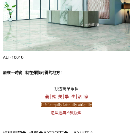
ALT-10010
原來~~時尚 就在彈指可得的地方！
打造簡單永恆
義│式│美│學│生│活│家
Life laitqully laitqully aitlqully
造型經典不敗版型