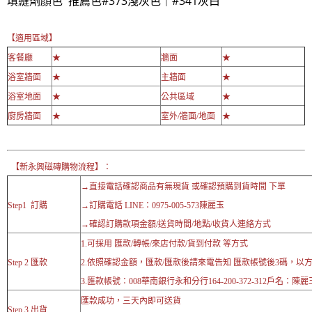
填縫劑顏色 推薦色#373淺灰色｜#341灰白
【適用區域】
客餐廳
★
牆面
★
浴室牆面
★
主牆面
★
浴室地面
★
公共區域
★
廚房牆面
★
室外/牆面/地面
★
【新永興磁磚購物流程】：
→直接電話確認商品有無現貨 或確認預購到貨時間 下單
Step1 訂購
→訂購電話 LINE：0975-005-573陳麗玉
→確認訂購款項金額/送貨時間/地點/收貨人連絡方式
1.可採用 匯款/轉帳/來店付款/貨到付款 等方式
Step 2 匯款
2.依照確認金額，匯款/匯款後請來電告知 匯款帳號後3碼，以
3.匯款帳號：008華南銀行永和分行164-200-372-312戶名：陳麗
匯款成功，三天內即可送貨
Step 3 出貨