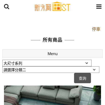
開車：中山路1段 到永平路路口(樂華夜市口)門口可
停車
捷運： 中和線【頂溪站 2 號出口】往中山路1段139
所有商品
號約10分鐘
原Line已滿 無法加Line好友 請親愛的客戶加入
Menu
LINE官方帳號@a0975005573
開車：中山路1段 到永平路路口(樂華夜市口)門口可
停車
捷運： 中和線【頂溪站 2 號出口】往中山路1段139
號約10分鐘
原Line已滿 無法加Line好友 請親愛的客戶加入
LINE官方帳號@a0975005573