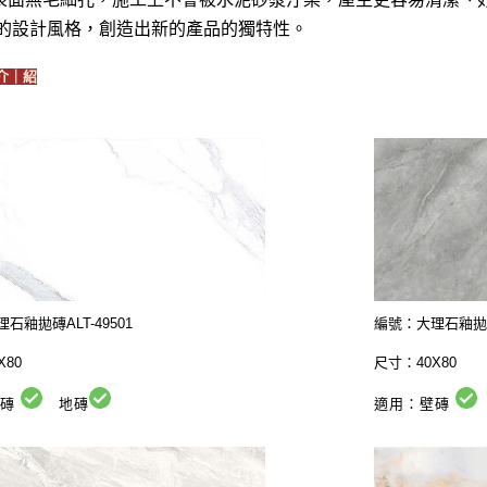
新的設計風格，創造出新的產品的獨特性。
介｜紹
石釉拋磚ALT-49501
編號：大理石釉拋磚A
X80
尺寸：40X80
壁磚
地磚
適用：壁磚