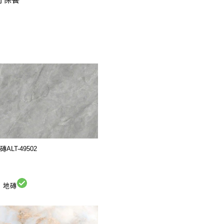
LT-49502
地磚