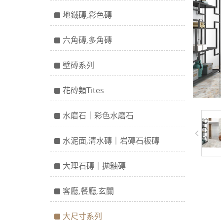
地鐵磚,彩色磚
六角磚,多角磚
壁磚系列
花磚類Tites
水磨石｜彩色水磨石
水泥面,清水磚｜岩磚石板磚
大理石磚｜拋釉磚
客廳,餐廳,玄關
大尺寸系列