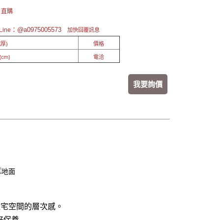
 直購
：@a0975005573
ine
加快回覆訊息
厚)
價格
(cm)
電洽
我要詢價
住宅空間的層次感。
好保養