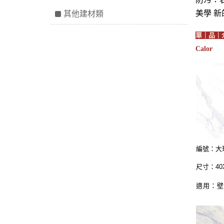
其他建材類
美學 
單｜品｜
Calor
編號：大理
尺寸：40
適用：