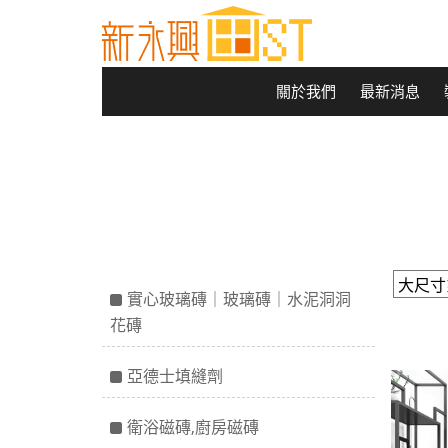
關於我們
最新消息
實心玻璃磚｜玻璃磚｜水泥洞洞
花磚
亞德士填縫劑
衛浴磁磚,廚房磁磚