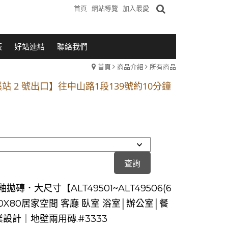
首頁
網站導覽
加入最愛
板
好站連結
聯絡我們
首頁
商品介紹
所有商品
1段 到永平路路口(樂華夜市口)門口可停車
站 2 號出口】往中山路1段139號約10分鐘
的客戶加入 LINE官方帳號@a0975005573
1段 到永平路路口(樂華夜市口)門口可停車
站 2 號出口】往中山路1段139號約10分鐘
的客戶加入 LINE官方帳號@a0975005573
拋磚．大尺寸【ALT49501~ALT49506(6
0X80居家空間 客廳 臥室 浴室│辦公室│餐
業設計｜地壁兩用磚.#3333