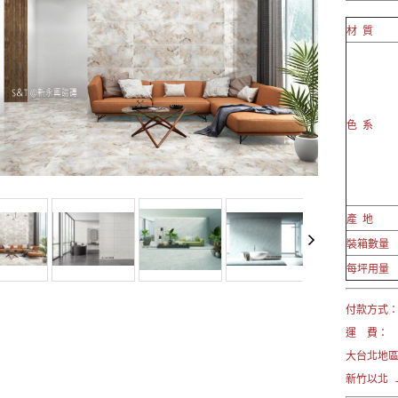
材 質
色 系
產 地
裝箱數量
每坪用量
付款方式： 
運 費：
大台北地區
新竹以北 →