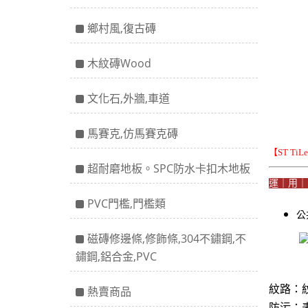
鄉村風,復古磚
木紋磚Wood
文化石,外牆,車道
馬賽克,仿馬賽克磚
【ST Ti
超耐磨地板。SPC防水卡扣木地板
運｜用
PVC門檻,門檻類
公
磁磚修邊條,修飾條,304不鏽鋼,不
鏽鋼,鋁合金,PVC
紋路：
熱賣商品
防污：