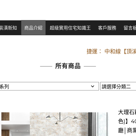
裝潢新知
商品介紹
超級實用住宅知識王
客戶服務
留言
開車：中山路
捷運： 中和線【頂溪
原Line已滿 無法加Line好友 請親愛
所有商品
開車：中山路
捷運： 中和線【頂溪
原Line已滿 無法加Line好友 請親愛
大理石釉
色)】4
廳│商