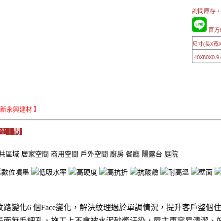
詢問庫存 +
官方L
尺寸(長X寬X
40X80X0.9 
Le新永興建材 】
｜空｜間
共區域
居家空間
商用空間
戶外空間
廚房
餐廳
陽露台
庭院
紋路變化6 個Face變化，解決紋理過於單調情況，提升客戶整個
表面無毛細孔，施工上不會被水泥砂漿汙染，屋主更容易清潔、