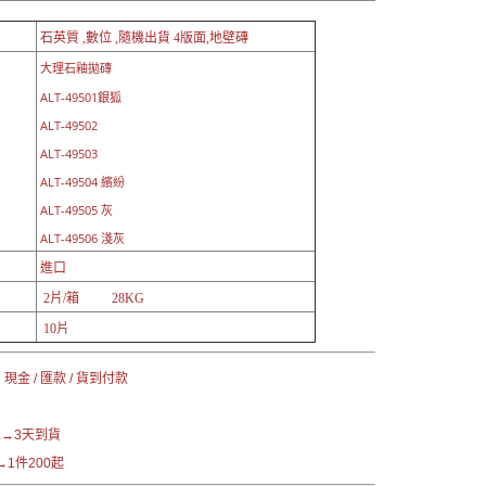
石英質 ,數位 ,隨機出貨 4版面,地壁磚
大理石釉拋磚
ALT-49501銀狐
ALT-49502
ALT-49503
ALT-49504 繽紛
ALT-49505 灰
ALT-49506 淺灰
進口
2片/箱 28KG
10片
現金 / 匯款 / 貨到付款
→3天到貨
1件200起