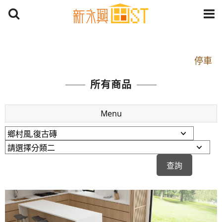
開車：中山路1段 到永平路路口(樂華夜市口)門口可
停車
捷運： 中和線【頂溪站 2 號出口】往中山路1段139
所有商品
號約10分鐘
原Line已滿 無法加Line好友 請親愛的客戶加入
Menu
LINE官方帳號@a0975005573
開車：中山路1段 到永平路路口(樂華夜市口)門口可
停車
捷運： 中和線【頂溪站 2 號出口】往中山路1段139
號約10分鐘
原Line已滿 無法加Line好友 請親愛的客戶加入
LINE官方帳號@a0975005573