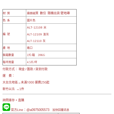
質 數位 隨機出貨 壁地磚
材 質
霧面磁
色 系
圖片色
ALT-12108 米
ALT
編 號
-12109 淺灰
ALT
-
12110 灰
產 地
進口
裝箱數量
2片/箱 28KG
每坪用量
4.5片/坪
付款方式： 現金 / 匯款 / 貨到付款
運 費：
未滿1000 運費250起
大台北地區→
新竹以北 →1件
詢問庫存 + 直購
：@a0975005573
官方Line
加快回覆訊息