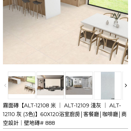
霧面磚【ALT-12108 米 ｜ ALT-12109 淺灰 ｜ ALT-
12110 灰 (3色)】60X120浴室廚房│客餐廳│咖啡廳│商
空設計｜壁地磚# 888