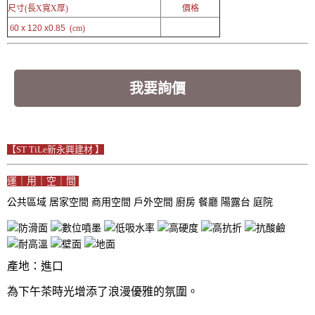
尺寸(長X寬X厚)
價格
6
0 x 120 x0.85
(cm)
我要詢價
【ST TiLe新永興建材 】
運｜用｜空｜間
公共區域
居家空間
商用空間
戶外空間
廚房
餐廳
陽露台
庭院
產地：進口
為下午茶時光增添了浪漫優雅的氛圍。