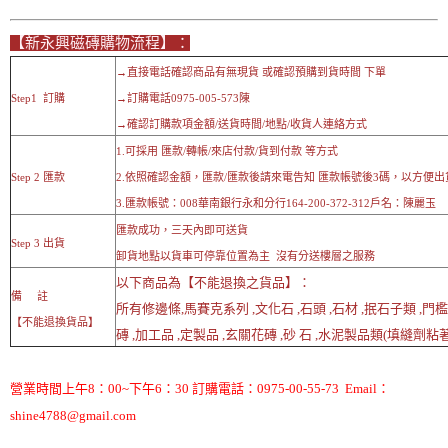
【新永興磁磚購物流程】：
→直接電話確認商品有無現貨 或確認預購到貨時間 下單
Step1 訂購
→訂購電話0975-005-573陳
→確認訂購款項金額/送貨時間/地點/收貨人連絡方式
1.可採用 匯款/轉帳/來店付款/貨到付款 等方式
Step 2 匯款
2.依照確認金額，匯款/匯款後請來電告知 匯款帳號後3碼，以方便出
3.匯款帳號：008華南銀行永和分行164-200-372-312戶名：陳麗玉
匯款成功，三天內即可送貨
Step 3 出貨
卸貨地點以貨車可停靠位置為主 沒有分送樓層之服務
以下商品為【不能退換之貨品】：
備 註
所有修邊條,馬賽克系列 ,文化石 ,石頭 ,石材 ,抿石子類 ,門
【不能退換貨品】
磚 ,加工品 ,定製品 ,玄關花磚 ,砂 石 ,水泥製品類(填縫劑粘著劑
營業時間上午8：00~下午6：30 訂購電話：0975-00-55-73 Email：
shine4788@gmail.com