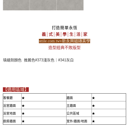
打造簡單永恆
義│式│美│學│生│活│家
sttile.com.twv新永興磁磚美學
造型經典不敗版型
填縫劑顏色 推薦色#373淺灰色｜#341灰白
【適用區域】
客餐廳
★
牆面
★
浴室牆面
★
主牆面
★
浴室地面
★
公共區域
★
廚房牆面
★
室外/牆面/地面
★