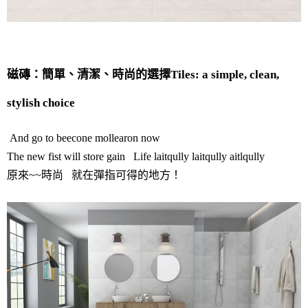
磁磚：簡單、清潔、時尚的選擇Tiles: a simple, clean,
stylish choice
And go to beecone mollearon now
The new fist will store gain Life laitqully laitqully aitlqully
原來~~時尚 就在彈指可得的地方！