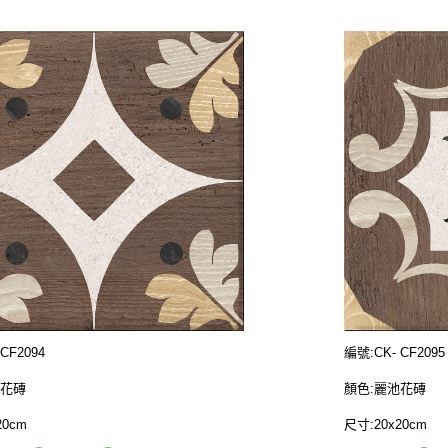
CF2094
編號:CK- CF2095
池花磚
顏色:麗池花磚
20cm
尺寸:20x20cm