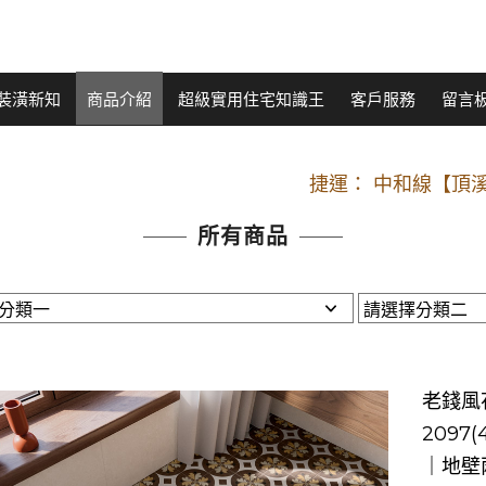
裝潢新知
商品介紹
超級實用住宅知識王
客戶服務
留言
開車：中山路
捷運： 中和線【頂溪
原Line已滿 無法加Line好友 請親愛
所有商品
開車：中山路
捷運： 中和線【頂溪
原Line已滿 無法加Line好友 請親愛
老錢風花
2097
｜地壁