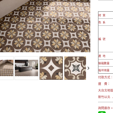
材 質
色 系
編 號
產 地
裝箱數量
每坪用量
付款方式： 
運 費：
大台北地區→
新竹以北 →
詢問庫存 +