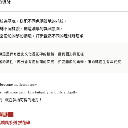
西班牙
紋為基底，搭配不同色調質地的花紋，
磚不同樣貌，創造濃厚的異國氛圍，
宮殿般的夢幻情境，打造截然不同的理想靜居處
磚還是保有歷史文化裡花磚的精髓，幾何圖形與花樣
舊的調性，部分會有用釉面的面感，如瓷器般的典雅，讓磁磚產生有年代感
 beecone mollearon now
st will store gain Life laitqully laitqully aitlqully
時尚 就在彈指可得的地方！
近照】
 老錢風系列 拼花磚