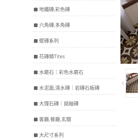
地鐵磚,彩色磚
六角磚,多角磚
壁磚系列
花磚類Tites
水磨石｜彩色水磨石
水泥面,清水磚｜岩磚石板磚
大理石磚｜拋釉磚
客廳,餐廳,玄關
大尺寸系列