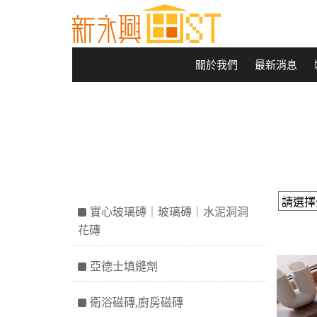
關於我們
最新消息
實心玻璃磚｜玻璃磚｜水泥洞洞
花磚
亞德士填縫劑
衛浴磁磚,廚房磁磚