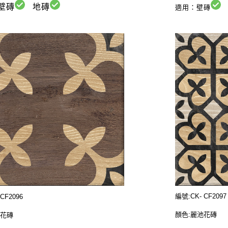
壁磚
地磚
適用：壁磚
編號:CK- CF2097
CF2096
顏色:麗池花磚
池花磚