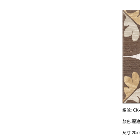
編號: CK-
顏色:麗
尺寸:20x