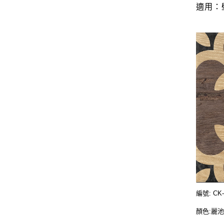
適用：
編號: CK-
顏色:麗