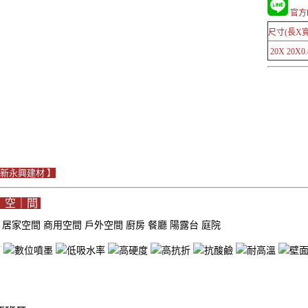
官方L
尺寸(長X寬
20X 20X0.
Le新永興建材 】
｜空｜間
域
居家空間
商用空間
戶外空間
廚房
餐廳
陽露台
庭院