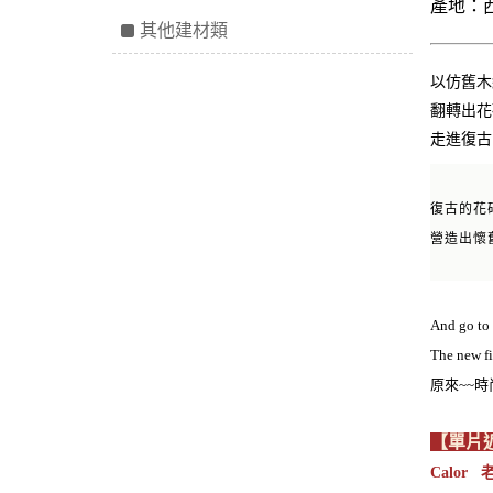
產地：
其他建材類
以仿舊木
翻轉出花
走進復古
復古的花
營造出懷
And go to
The new fi
原來~~
【單片
Calor