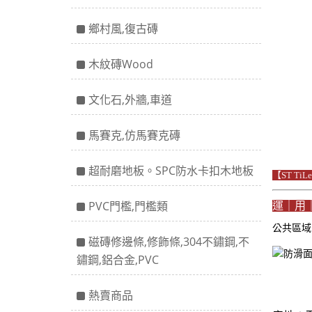
鄉村風,復古磚
木紋磚Wood
文化石,外牆,車道
馬賽克,仿馬賽克磚
超耐磨地板。SPC防水卡扣木地板
【ST Ti
PVC門檻,門檻類
運｜用
公共區
磁磚修邊條,修飾條,304不鏽鋼,不
鏽鋼,鋁合金,PVC
熱賣商品