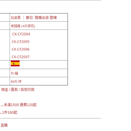
質 ｜ 數位 隨機出貨 壁磚
石英
老錢風 (4片拼花)
CK-CF2094
CK-CF2095
CK-CF2096
CK-CF2097
片/箱
80片/坪
現金 / 匯款 / 貨到付款
未滿1500 運費120起
1件160起
 直購