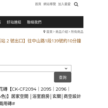
首頁
網站導覽
加入最愛
板
好站連結
聯絡我們
首頁
商品介紹
所有商品
1段 到永平路路口(樂華夜市口)門口可停車
站 2 號出口】往中山路1段139號約10分鐘
的客戶加入 LINE官方帳號@a0975005573
1段 到永平路路口(樂華夜市口)門口可停車
站 2 號出口】往中山路1段139號約10分鐘
的客戶加入 LINE官方帳號@a0975005573
磚【CK-CF2094｜2095｜2096｜
(4色)】居家空間 │浴室廚房│玄關│商空設計
兩用磚#