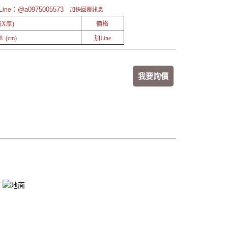
：@a0975005573
ine
加快回覆訊息
X厚)
價格
8 (cm)
加Line
我要詢價