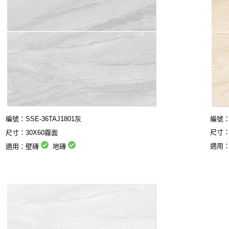
編號：SSE-
36TAJ1801灰
編號：
尺寸：
尺寸：30X60霧面
適用
適用：壁磚
地磚