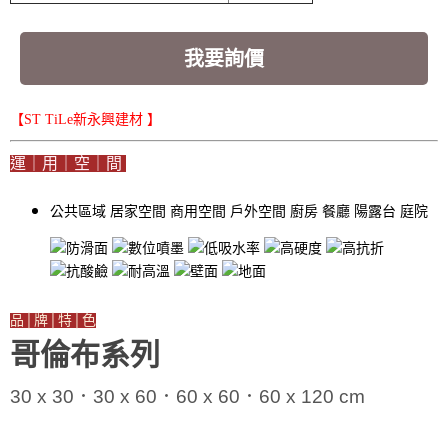
我要詢價
【ST TiLe新永興建材 】
運｜用｜空｜間
公共區域
居家空間
商用空間
戶外空間
廚房
餐廳
陽露台
庭院
品│牌│特│色
哥倫布系列
30 x 30．30 x 60．60 x 60．60 x 120 cm