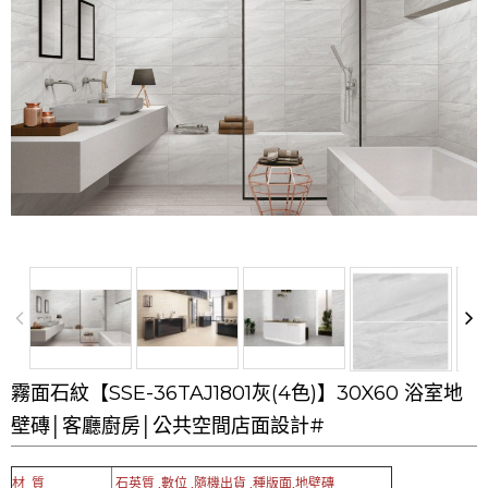
霧面石紋【SSE-36TAJ1801灰(4色)】30X60 浴室地
壁磚│客廳廚房│公共空間店面設計#
材 質
石英質 ,數位 ,隨機出貨 ,種版面,地壁磚