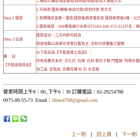
→確認訂購款項金額/送貨時間/地點/收貨人連絡方式
1.可採用 匯款/轉帳/來店付款/貨到付款 等方式
Step 2 匯款
2.依照確認金額，匯款/匯款後請來電告知 匯款帳號後3碼，以
3.匯款帳號：008華南銀行永和分行164-200-372-312戶名：
匯款成功，三天內即可送貨
Step 3 出貨
卸貨地點以貨車可停靠位置為主 沒有分送樓層之服務
以下商品為【不能退換之貨品】：
備 註
所有馬賽克系列 文化石 石頭 石材 抿石子類 門檻類 特殊外
【不能退換貨品】
加工品 定製品 玄關花磚 砂 石 水泥類
營業時間上午8：00_下午6：30 訂購電話：02-29254788
0975-00-55-73 Email：
shine4788@gmail.com
上一則
|
回上頁
|
下一則