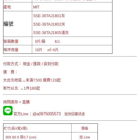
產地
MIT
SSE-36TAJ1801灰
編號
SSE-36TAJ1802米
SSE-36TAJ1805淺灰
裝箱數量
8片/箱 KG
每坪用量
18片 ㎡=6片
付款方式： 現金 / 匯款 / 貨到付款
運 費：
未滿1500 運費120起
大台北地區→
新竹以北 →1件180起
詢問庫存 + 直購
：@a0975005573
官方Line
加快回覆訊息
尺寸(長X寬X厚)
價格
30X 60 X 厚0.7 (cm)
加 Line