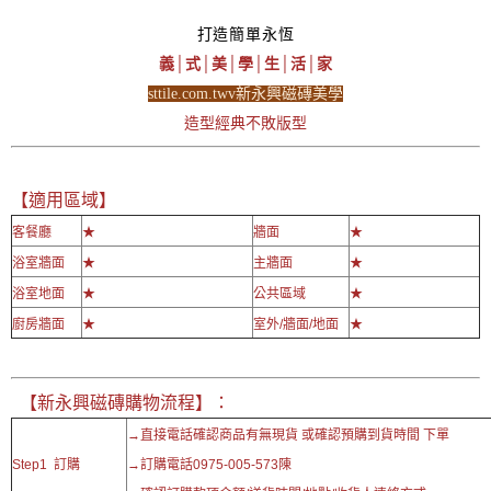
打造簡單永恆
義│式│美│學│生│活│家
sttile.com.twv新永興磁磚美學
造型經典不敗版型
【適用區域】
客餐廳
★
牆面
★
浴室牆面
★
主牆面
★
浴室地面
★
公共區域
★
廚房牆面
★
室外/牆面/地面
★
【新永興磁磚購物流程】：
→直接電話確認商品有無現貨 或確認預購到貨時間 下單
Step1 訂購
→訂購電話0975-005-573陳