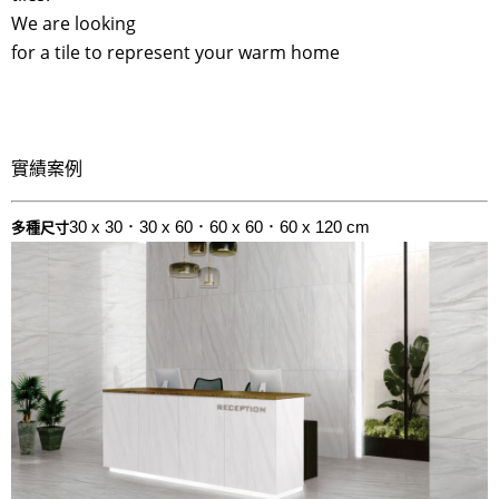
We are looking
for a tile to represent your warm home
實績案例
30 x 30．30 x 60．60 x 60．60 x 120 cm
多種尺寸