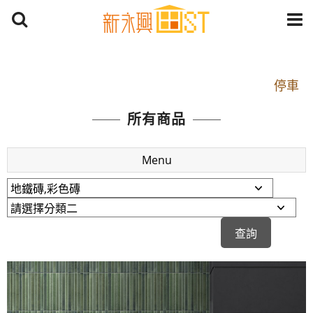
開車：中山路1段 到永平路路口(樂華夜市口)門口可
停車
捷運： 中和線【頂溪站 2 號出口】往中山路1段139
所有商品
號約10分鐘
原Line已滿 無法加Line好友 請親愛的客戶加入
Menu
LINE官方帳號@a0975005573
開車：中山路1段 到永平路路口(樂華夜市口)門口可
停車
捷運： 中和線【頂溪站 2 號出口】往中山路1段139
號約10分鐘
原Line已滿 無法加Line好友 請親愛的客戶加入
LINE官方帳號@a0975005573