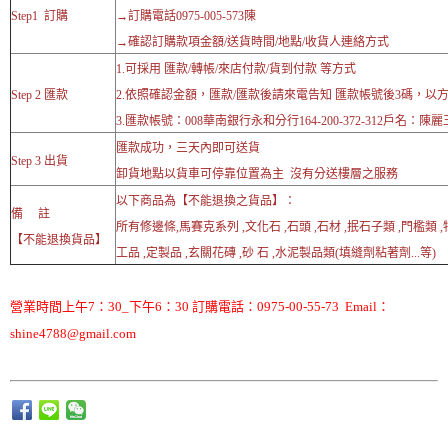
Step1 訂購
→訂購電話0975-005-573陳
→確認訂購款項金額/送貨時間/地點/收貨人連絡方式
1.可採用 匯款/轉帳/來店付款/貨到付款 等方式
Step 2 匯款
2.依照確認金額，匯款/匯款後請來電告知 匯款帳號後3碼，以
3.匯款帳號：008華南銀行永和分行164-200-372-312戶名：陳麗
匯款成功，三天內即可送貨
Step 3 出貨
卸貨地點以貨車可停靠位置為主 沒有分送樓層之服務
以下商品為【不能退換之貨品】：
備 註
所有修邊條,馬賽克系列 ,文化石 ,石頭 ,石材 ,抿石子類 ,門檻類 
【不能退換貨品】
工品 ,定製品 ,玄關花磚 ,砂 石 ,水泥製品類(填縫劑粘著劑...等)
營業時間上午7：30_下午6：30 訂購電話：0975-00-55-73 Email：
shine4788@gmail.com