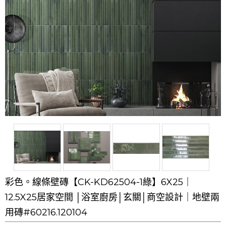
彩色。線條壁磚【CK-KD62504-1綠】6X25｜
12.5X25居家空間 │浴室廚房│玄關│商空設計｜地壁兩
用磚#60216.120104