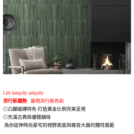
Life laitqully aitlqully
流行新趨勢
展現流行新色彩
◎凸顯磁磚特色 打造黃金比例完美呈現
◎充滿古典與優雅韻味
為你延伸時尚豪宅的視野高度與雍容大器的獨特風範