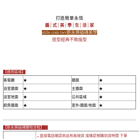
打造簡單永恆
義│式│美│學│生│活│家
sttile.com.twv新永興磁磚美學
造型經典不敗版型
【適用區域】
客餐廳
★
牆面
★
浴室牆面
★
主牆面
★
浴室地面
★
公共區域
★
廚房牆面
★
室外/牆面/地面
★
【新永興磁磚購物流程】：
→直接電話確認商品有無現貨 或確認預購到貨時間 下單