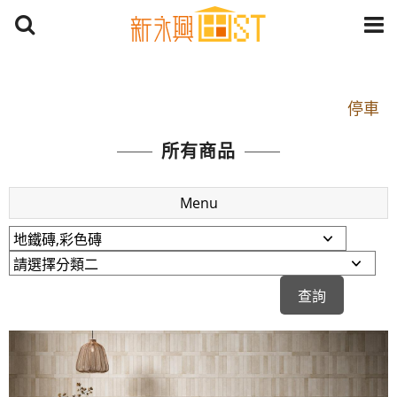
開車：中山路1段 到永平路路口(樂華夜市口)門口可
停車
捷運： 中和線【頂溪站 2 號出口】往中山路1段139
所有商品
號約10分鐘
原Line已滿 無法加Line好友 請親愛的客戶加入
Menu
LINE官方帳號@a0975005573
開車：中山路1段 到永平路路口(樂華夜市口)門口可
停車
捷運： 中和線【頂溪站 2 號出口】往中山路1段139
號約10分鐘
原Line已滿 無法加Line好友 請親愛的客戶加入
LINE官方帳號@a0975005573