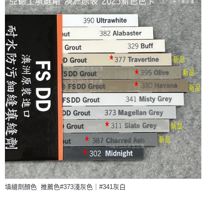
填縫劑顏色 推薦色#373淺灰色｜#341灰白