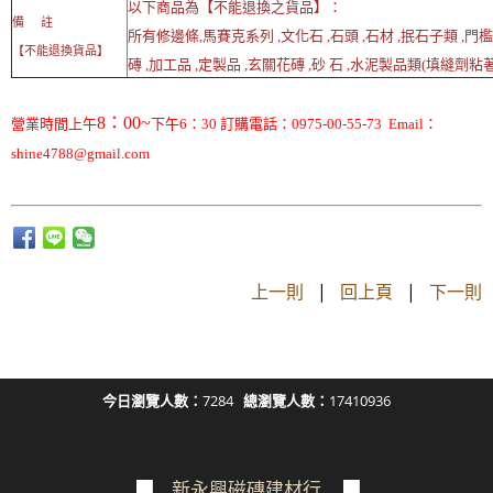
以下商品為【不能退換之貨品】：
備 註
所有修邊條,馬賽克系列 ,文化石 ,石頭 ,石材 ,抿石子類 ,門
【不能退換貨品】
磚 ,加工品 ,定製品 ,玄關花磚 ,砂 石 ,水泥製品類(填縫劑粘著劑
8：00~
營業時間上午
下午6：30 訂購電話：0975-00-55-73 Email：
shine4788@gmail.com
上一則
|
回上頁
|
下一則
今日瀏覽人數：
7284
總瀏覽人數：
17410936
▉
新永興磁磚建材行
▉