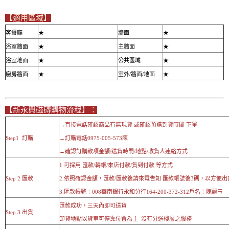
【適用區域】
客餐廳
★
牆面
★
浴室牆面
★
主牆面
★
浴室地面
★
公共區域
★
廚房牆面
★
室外/牆面/地面
★
【新永興磁磚購物流程】：
→直接電話確認商品有無現貨 或確認預購到貨時間 下單
Step1 訂購
→訂購電話0975-005-573陳
→確認訂購款項金額/送貨時間/地點/收貨人連絡方式
1.可採用 匯款/轉帳/來店付款/貨到付款 等方式
Step 2 匯款
2.依照確認金額，匯款/匯款後請來電告知 匯款帳號後3碼，以方便出
3.匯款帳號：008華南銀行永和分行164-200-372-312戶名：陳麗玉
匯款成功，三天內即可送貨
Step 3 出貨
卸貨地點以貨車可停靠位置為主 沒有分送樓層之服務