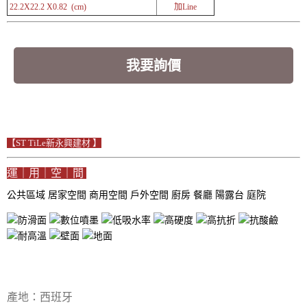
22.2X22.2 X0.82 (cm)
加Line
我要詢價
【ST TiLe新永興建材 】
運｜用｜空｜間
公共區域
居家空間
商用空間
戶外空間
廚房
餐廳
陽露台
庭院
產地：西班牙