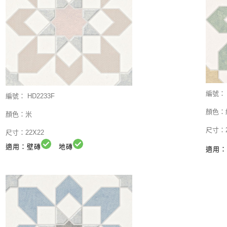
編號：
編號：
HD2233F
顏色：
顏色：米
尺寸：2
尺寸：22X22
適用：壁磚
地磚
適用：