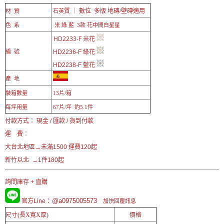
質 ｜ 數位 多版 地磚/壁磚適用
材 質
石英
色 系
米 綠 藍 3款 花中間白星星
HD2233-F
米花
綠花
編 號
HD2236-F
藍花
HD2238-F
產 地
裝箱數量
13片/箱
每坪用量
67片/坪 約5.1件
付款方式： 現金 / 匯款 / 貨到付款
運 費：
大台北地區→未滿1500 運費120起
新竹以北 →1件180起
詢問庫存 + 直購
：@a0975005573
官方Line
加快回覆訊息
尺寸(長X寬X厚)
價格