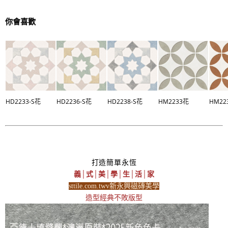
你會喜歡
HD2233-S花
HD2236-S花
HD2238-S花
HM2233花
HM22
打造簡單永恆
義│式│美│學│生│活│家
sttile.com.twv新永興磁磚美學
造型經典不敗版型