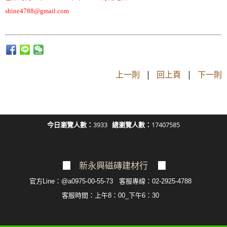
shine4788@gmail.com
上一則
|
回上頁
|
下一則
今日瀏覽人數：
3933
總瀏覽人數：
17407585
▉
新永興磁磚建材行
▉
官方Line：@a0975-00-55-73 客服專線：02-2925-4788
客服
時間：上午8：00_下午6：30