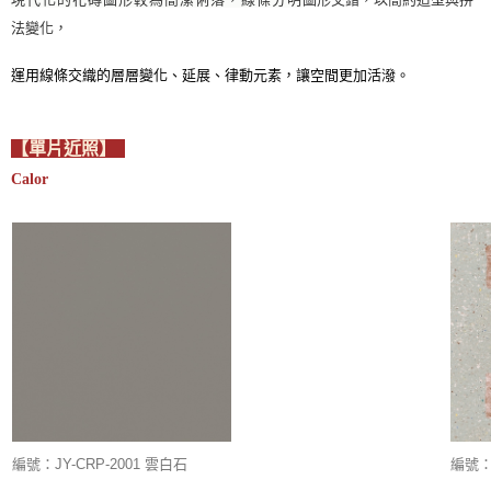
法變化，
運用線條交織的層層變化、延展、律動元素，讓空間更加活潑。
【單片近照】
Calor
編號：JY-CRP-2001 雲白石
編號：J