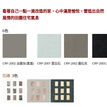
看著自己一點一滴改造的家，心中滿是愉悅。營造出自然
風情的田園住宅氣息
6色
CRF-2002 淡霧灰(素面)
CRP-2001 雲白石
CRP-2002 霧石灰
CRP-200
花磚
3色