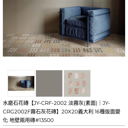
水磨石花磚【JY-CRF-2002 淡霧灰(素面)｜JY-
CRG2002F霧石灰花磚】20X20義大利 16種版面變
化 地壁兩用磚#13500