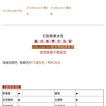
J
2002F 霧石
2003F 霧石
Y-CRG
JY-CRG
2001F白
JY-CRG
灰
黑
打造簡單永恆
義│式│美│學│生│活│家
sttile.com.twv新永興磁磚美學
造型經典不敗版型
填縫劑顏色 推薦色#
373淺灰色
｜#3
41灰白
【適用區域】
客餐廳
★
牆面
★
浴室牆面
★
主牆面
★