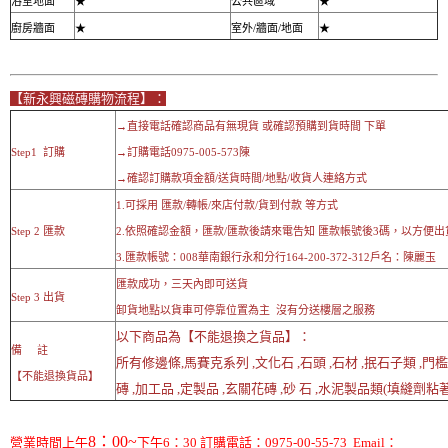
浴室地面
★
公共區域
★
廚房牆面
★
室外/牆面/地面
★
【新永興磁磚購物流程】：
→直接電話確認商品有無現貨 或確認預購到貨時間 下單
Step1 訂購
→訂購電話0975-005-573陳
→確認訂購款項金額/送貨時間/地點/收貨人連絡方式
1.可採用 匯款/轉帳/來店付款/貨到付款 等方式
Step 2 匯款
2.依照確認金額，匯款/匯款後請來電告知 匯款帳號後3碼，以方便出
3.匯款帳號：008華南銀行永和分行164-200-372-312戶名：陳麗玉
匯款成功，三天內即可送貨
Step 3 出貨
卸貨地點以貨車可停靠位置為主 沒有分送樓層之服務
以下商品為【不能退換之貨品】：
備 註
所有修邊條,馬賽克系列 ,文化石 ,石頭 ,石材 ,抿石子類 ,門
【不能退換貨品】
磚 ,加工品 ,定製品 ,玄關花磚 ,砂 石 ,水泥製品類(填縫劑粘著劑
8：00~
營業時間上午
下午6：30 訂購電話：0975-00-55-73 Email：