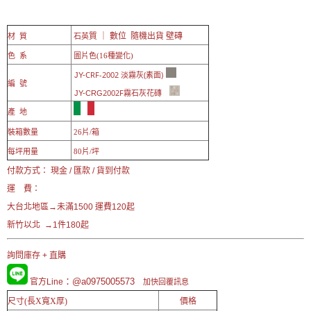
質 ｜ 數位 隨機出貨 壁磚
材 質
石英
色 系
圖片色(16種變化)
CRF-2002 淡霧灰(素面)
JY-
編 號
2002F霧石灰花磚
JY-CRG
產 地
裝箱數量
26片/箱
每坪用量
80片/坪
付款方式： 現金 / 匯款 / 貨到付款
運 費：
大台北地區→未滿1500 運費120起
新竹以北 →1件180起
詢問庫存 + 直購
：@a0975005573
官方Line
加快回覆訊息
尺寸(長X寬X厚)
價格