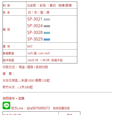
質 ｜彩色 ｜數位 地磚/壁磚
材 質
石英
白｜灰｜藍｜綠
色 系
SP-3021
SP-3024
編 號
SP-3028
SP-3029
產 地
MIT
裝箱數量
34片/箱 1㎡=34片
每坪用量
108片/坪 一坪3件 拆箱不退
付款方式： 現金 / 匯款 / 貨到付款
運 費：
未滿1000 運費120起
大台北地區→
新竹以北 →1件180起
詢問庫存 + 直購
：@a0975005573
官方Line
加快回覆訊息