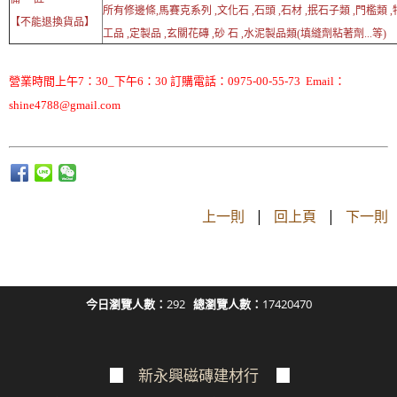
所有修邊條,馬賽克系列 ,文化石 ,石頭 ,石材 ,抿石子類 ,門檻類 
【不能退換貨品】
工品 ,定製品 ,玄關花磚 ,砂 石 ,水泥製品類(填縫劑粘著劑...等)
營業時間上午7：30_下午6：30 訂購電話：0975-00-55-73 Email：
shine4788@gmail.com
上一則
|
回上頁
|
下一則
今日瀏覽人數：
292
總瀏覽人數：
17420470
▉
新永興磁磚建材行
▉