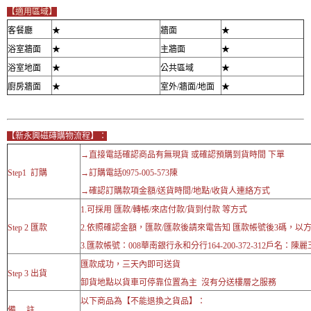
【適用區域】
客餐廳
★
牆面
★
浴室牆面
★
主牆面
★
浴室地面
★
公共區域
★
廚房牆面
★
室外/牆面/地面
★
【新永興磁磚購物流程】：
→直接電話確認商品有無現貨 或確認預購到貨時間 下單
Step1 訂購
→訂購電話0975-005-573陳
→確認訂購款項金額/送貨時間/地點/收貨人連絡方式
1.可採用 匯款/轉帳/來店付款/貨到付款 等方式
Step 2 匯款
2.依照確認金額，匯款/匯款後請來電告知 匯款帳號後3碼，以
3.匯款帳號：008華南銀行永和分行164-200-372-312戶名：陳麗
匯款成功，三天內即可送貨
Step 3 出貨
卸貨地點以貨車可停靠位置為主 沒有分送樓層之服務
以下商品為【不能退換之貨品】：
備 註