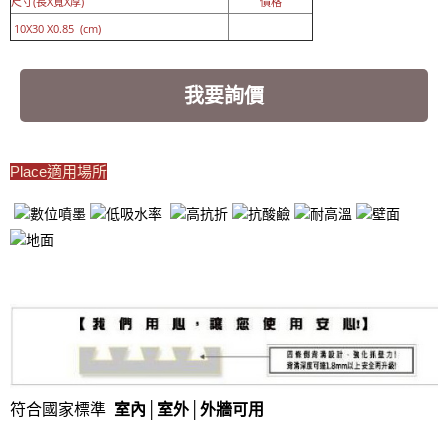
尺寸(長X寬X厚)
價格
10X30 X0.85 (cm)
我要詢價
Place適用場所
符合國家標準
室內│室外
│
外牆可用