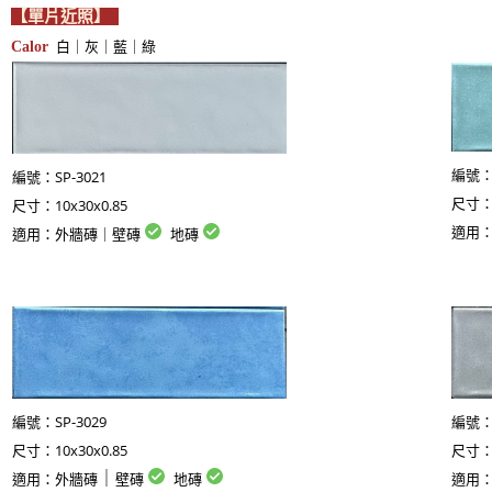
【單片近照】
白｜灰｜藍｜綠
Calor
SP-3021
編號
編號：
10x30x0.85
尺寸
尺寸：
適用
適用：外牆磚｜壁磚
地磚
SP-3029
編號：
編號
10x30x0.85
尺寸：
尺寸
｜
適用：
外牆磚
壁磚
地磚
適用