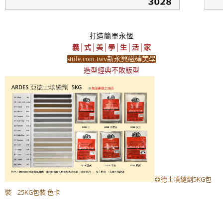
打造簡單永恆
義│式│美│學│生│活│家
sttile.com.twv新永興磁磚美學
造型經典不敗版型
亞德士填縫劑5KG包
裝 25KG包裝 色卡