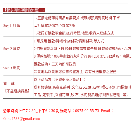
【新永興磁磚購物流程】：
→直接電話確認商品有無現貨 或確認預購到貨時間 下單
Step1 訂購
→訂購電話0975-005-573陳
→確認訂購款項金額/送貨時間/地點/收貨人連絡方式
1.可採用 匯款/轉帳/來店付款/貨到付款 等方式
Step 2 匯款
2.依照確認金額，匯款/匯款後請來電告知 匯款帳號後3碼，以
3.匯款帳號：008華南銀行永和分行164-200-372-312戶名：陳麗
匯款成功，三天內即可送貨
Step 3 出貨
卸貨地點以貨車可停靠位置為主 沒有分送樓層之服務
以下商品為【不能退換之貨品】：
備 註
所有修邊條,馬賽克系列 ,文化石 ,石頭 ,石材 ,抿石子類 ,門檻類 
【不能退換貨品】
工品 ,定製品 ,玄關花磚 ,砂 石 ,水泥製品類(填縫劑粘著劑...等)
營業時間上午7：30_下午6：30 訂購電話：0975-00-55-73 Email：
shine4788@gmail.com