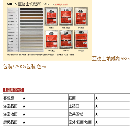
亞德士填縫劑5KG
包裝/25KG包裝 色卡
【適用區域】
客餐廳
★
牆面
★
浴室牆面
★
主牆面
★
浴室地面
★
公共區域
★
廚房牆面
★
室外/牆面/地面
★