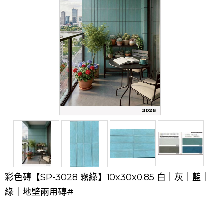
彩色磚【SP-3028 霧綠】10x30x0.85 白｜灰｜藍｜
綠｜地壁兩用磚#