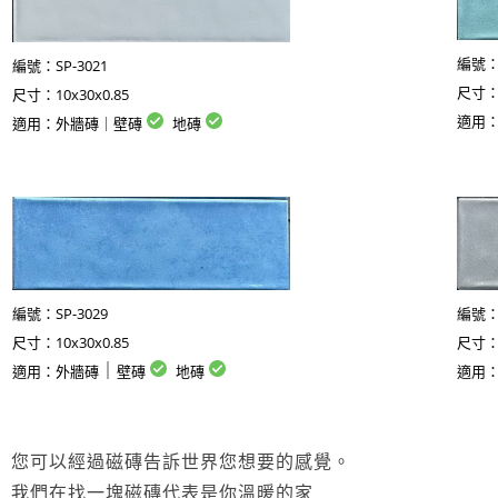
SP-3021
編號
編號：
10x30x0.85
尺寸
尺寸：
適用
適用：外牆磚｜壁磚
地磚
SP-3029
編號：
編號
10x30x0.85
尺寸：
尺寸
｜
適用：
外牆磚
壁磚
地磚
適用
您可以經過磁磚告訴世界您想要的感覺。
我們在找一塊磁磚代表是你溫暖的家