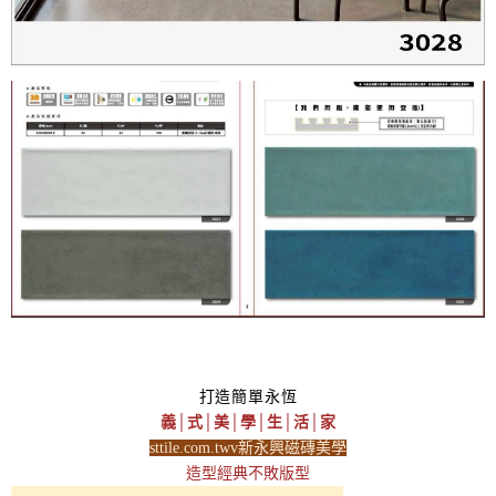
打造簡單永恆
義│式│美│學│生│活│家
sttile.com.twv新永興磁磚美學
造型經典不敗版型