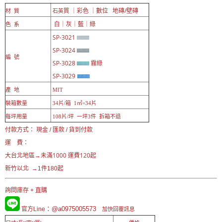
質 ｜彩色 ｜數位 地磚/壁磚
材 質
石英
白｜灰｜藍｜綠
色 系
SP-3021
SP-3024
編 號
SP-3028
霧綠
SP-3029
產 地
MIT
裝箱數量
34片/箱 1㎡=34片
每坪用量
108片/坪 一坪3件 拆箱不退
付款方式： 現金 / 匯款 / 貨到付款
運 費：
未滿1000 運費120起
大台北地區→
新竹以北 →1件180起
詢問庫存 + 直購
：@a0975005573
官方Line
加快回覆訊息