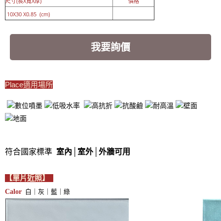
尺寸(長X寬X厚)
價格
10X30 X0.85 (cm)
我要詢價
Place適用場所
符合國家標準
室內│室外
│
外牆可用
【單片近照】
白｜灰｜藍｜綠
Calor