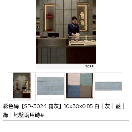
彩色磚【SP-3024 霧灰】10x30x0.85 白｜灰｜藍｜
綠｜地壁兩用磚#