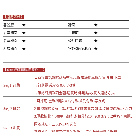
【適用區域】
客餐廳
★
牆面
★
浴室牆面
★
主牆面
★
浴室地面
★
公共區域
★
廚房牆面
★
室外/牆面/地面
★
【新永興磁磚購物流程】：
→直接電話確認商品有無現貨 或確認預購到貨時間 下單
Step1 訂購
→訂購電話0975-005-573陳
→確認訂購款項金額/送貨時間/地點/收貨人連絡方式
1.可採用 匯款/轉帳/來店付款/貨到付款 等方式
Step 2 匯款
2.依照確認金額，匯款/匯款後請來電告知 匯款帳號後3碼，以
3.匯款帳號：008華南銀行永和分行164-200-372-312戶名：陳麗
匯款成功，三天內即可送貨
Step 3 出貨
卸貨地點以貨車可停靠位置為主 沒有分送樓層之服務