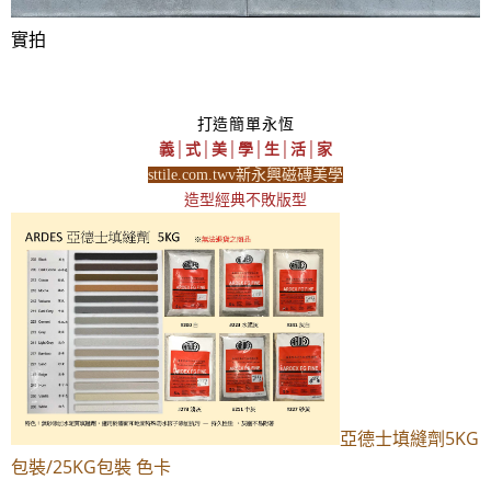
實拍
打造簡單永恆
義│式│美│學│生│活│家
sttile.com.twv新永興磁磚美學
造型經典不敗版型
亞德士填縫劑5KG
包裝/25KG包裝 色卡