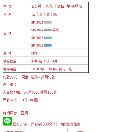
質 ｜彩色 ｜數位 地磚/壁磚
材 質
石英
白｜灰｜藍｜綠
色 系
SP-3021
SP-3024
霧灰
編 號
SP-3028
SP-3029
產 地
MIT
裝箱數量
34片/箱 1㎡=34片
每坪用量
108片/坪 一坪3件 拆箱不退
付款方式： 現金 / 匯款 / 貨到付款
運 費：
未滿1000 運費120起
大台北地區→
新竹以北 →1件180起
詢問庫存 + 直購
：@a0975005573
官方Line
加快回覆訊息