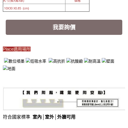
尺寸(長X寬X厚)
價格
10X30 X0.85 (cm)
我要詢價
Place適用場所
符合國家標準
室內│室外
│
外牆可用