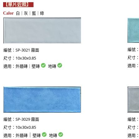
【單片近照】
白｜灰｜藍｜綠
Calor
SP-3021 霧面
編號
編號：
10x30x0.85
尺寸
尺寸：
適用
適用：外牆磚｜壁磚
地磚
SP-3029 霧面
編號：
編號
10x30x0.85
尺寸：
尺寸
｜
適用：
外牆磚
壁磚
地磚
適用