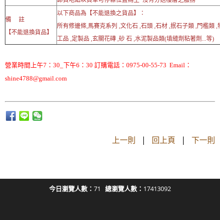
以下商品為【不能退換之貨品】：
備 註
所有修邊條,馬賽克系列 ,文化石 ,石頭 ,石材 ,抿石子類 ,門檻類 
【不能退換貨品】
工品 ,定製品 ,玄關花磚 ,砂 石 ,水泥製品類(填縫劑粘著劑...等)
營業時間上午7：30_下午6：30 訂購電話：0975-00-55-73 Email：
shine4788@gmail.com
上一則
|
回上頁
|
下一則
今日瀏覽人數：
71
總瀏覽人數：
17413092