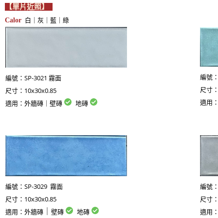
【單片近照】
白｜灰｜藍｜綠
Calor
SP-3021 霧面
編號
編號：
10x30x0.85
尺寸
尺寸：
適用
適用：外牆磚｜壁磚
地磚
SP-3029 霧面
編號：
編號
10x30x0.85
尺寸：
尺寸
｜
適用：
外牆磚
壁磚
地磚
適用