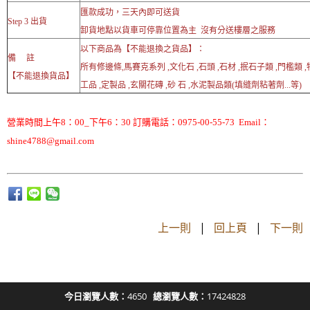
匯款成功，三天內即可送貨
Step 3 出貨
卸貨地點以貨車可停靠位置為主 沒有分送樓層之服務
以下商品為【不能退換之貨品】：
備 註
所有修邊條,馬賽克系列 ,文化石 ,石頭 ,石材 ,抿石子類 ,門檻類 
【不能退換貨品】
工品 ,定製品 ,玄關花磚 ,砂 石 ,水泥製品類(填縫劑粘著劑...等)
營業時間上午8：00_下午6：30 訂購電話：0975-00-55-73 Email：
shine4788@gmail.com
上一則
|
回上頁
|
下一則
今日瀏覽人數：
4650
總瀏覽人數：
17424828