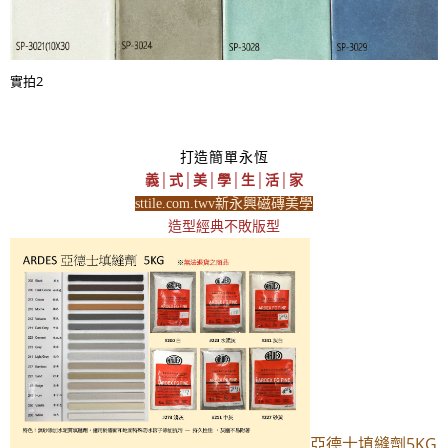
實拍2
打造簡單永恆
義│式│美│學│生│活│家
sttile.com.twv新永興磁磚美學
造型經典不敗版型
亞德士填縫劑5KG