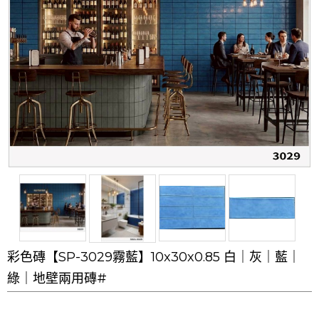
彩色磚【SP-3029霧藍】10x30x0.85 白｜灰｜藍｜
綠｜地壁兩用磚#