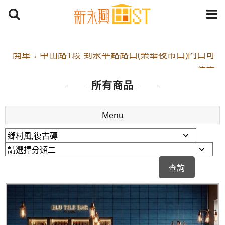
開車：中山路1段 到永平路路口(樂華夜市口)門口可
停車
捷運： 中和線【頂溪站 2 號出口】往中山路1段139
所有商品
號約10分鐘
原Line已滿 無法加Line好友 請親愛的客戶加入
Menu
LINE官方帳號@a0975005573
開車：中山路1段 到永平路路口(樂華夜市口)門口可
停車
捷運： 中和線【頂溪站 2 號出口】往中山路1段139
號約10分鐘
原Line已滿 無法加Line好友 請親愛的客戶加入
LINE官方帳號@a0975005573