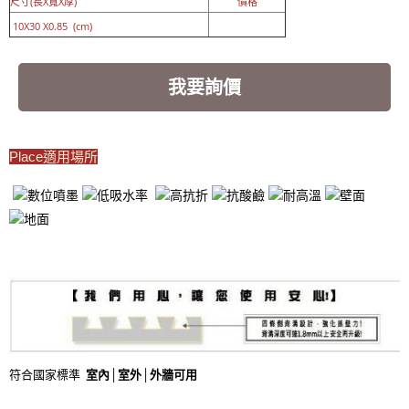
尺寸(長X寬X厚)
價格
10X30 X0.85 (cm)
我要詢價
Place適用場所
符合國家標準
室內│室外
│
外牆可用