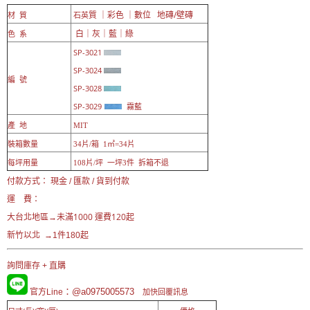
質 ｜彩色 ｜數位 地磚/壁磚
材 質
石英
白｜灰｜藍｜綠
色 系
SP-3021
SP-3024
編 號
SP-3028
SP-3029
霧藍
產 地
MIT
裝箱數量
34片/箱 1㎡=34片
每坪用量
108片/坪 一坪3件 拆箱不退
付款方式： 現金 / 匯款 / 貨到付款
運 費：
未滿1000 運費120起
大台北地區→
新竹以北 →1件180起
詢問庫存 + 直購
：@a0975005573
官方Line
加快回覆訊息