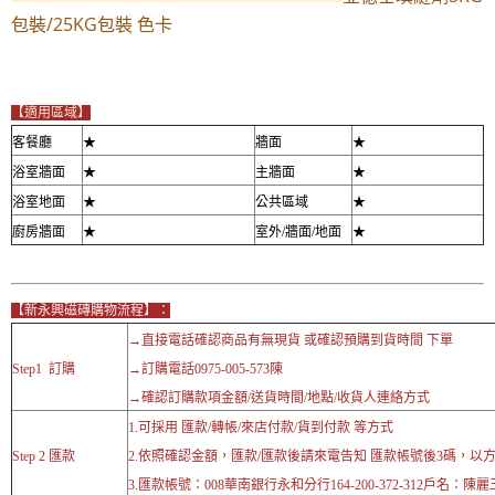
包裝/25KG包裝 色卡
【適用區域】
客餐廳
★
牆面
★
浴室牆面
★
主牆面
★
浴室地面
★
公共區域
★
廚房牆面
★
室外/牆面/地面
★
【新永興磁磚購物流程】：
→直接電話確認商品有無現貨 或確認預購到貨時間 下單
Step1 訂購
→訂購電話0975-005-573陳
→確認訂購款項金額/送貨時間/地點/收貨人連絡方式
1.可採用 匯款/轉帳/來店付款/貨到付款 等方式
Step 2 匯款
2.依照確認金額，匯款/匯款後請來電告知 匯款帳號後3碼，以
3.匯款帳號：008華南銀行永和分行164-200-372-312戶名：陳麗