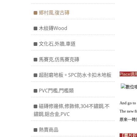
鄉村風,復古磚
木紋磚Wood
文化石,外牆,車道
馬賽克,仿馬賽克磚
超耐磨地板。SPC防水卡扣木地板
Place
PVC門檻,門檻類
And go to
磁磚修邊條,修飾條,304不鏽鋼,不
The new fi
鏽鋼,鋁合金,PVC
原來~~
熱賣商品
【單片