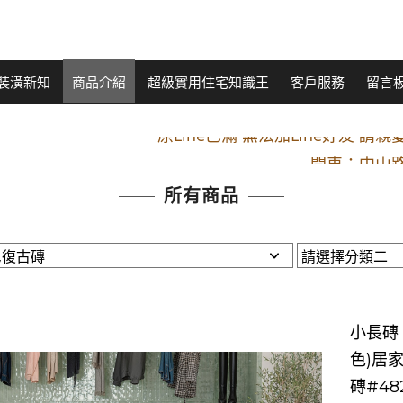
裝潢新知
商品介紹
超級實用住宅知識王
客戶服務
留言
開車：中山路
捷運： 中和線【頂溪
所有商品
原Line已滿 無法加Line好友 請親愛
開車：中山路
捷運： 中和線【頂溪
原Line已滿 無法加Line好友 請親愛
小長磚。
色)居
磚#48