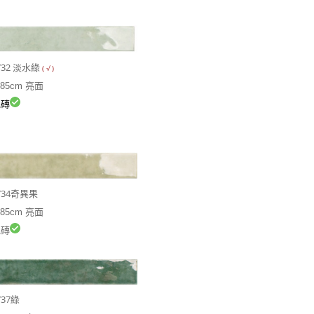
3732 淡水綠
( √ )
.85cm 亮面
磚
3734奇異果
.85cm 亮面
磚
737綠