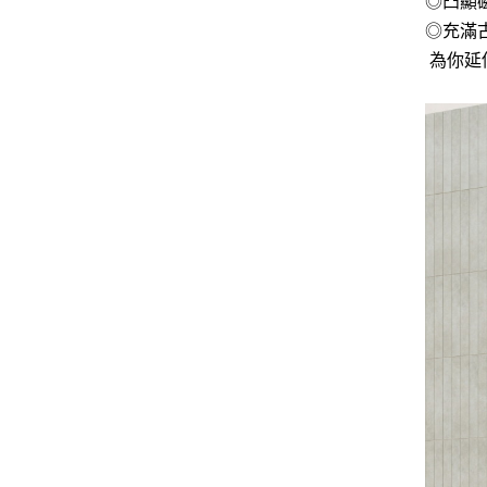
◎凸顯
◎充滿
為你延