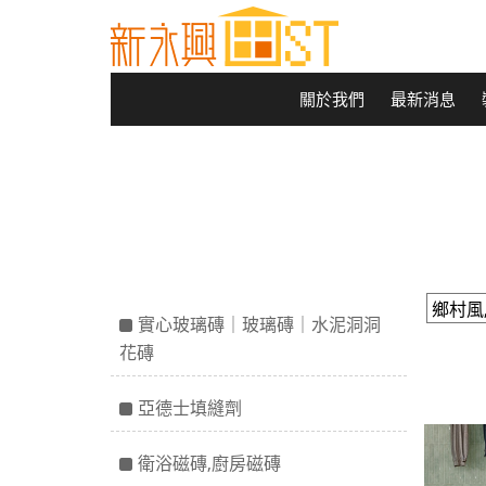
關於我們
最新消息
實心玻璃磚｜玻璃磚｜水泥洞洞
花磚
亞德士填縫劑
衛浴磁磚,廚房磁磚