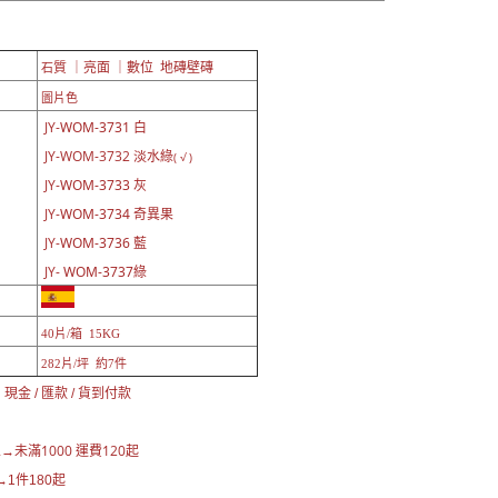
質 ｜亮面 ｜數位 地磚壁磚
石
圖片色
JY-
WOM-3731 白
JY-WOM-3732 淡水綠
( √ )
JY-
WOM-3733 灰
JY-
WOM-3734 奇異果
JY-
WOM-3736 藍
JY-
WOM-3737綠
40片/箱 15KG
282片/坪 約7件
現金 / 匯款 / 貨到付款
未滿1000 運費120起
區→
1件180起