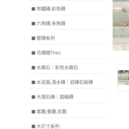
地鐵磚,彩色磚
六角磚,多角磚
壁磚系列
花磚類Tites
水磨石｜彩色水磨石
水泥面,清水磚｜岩磚石板磚
大理石磚｜拋釉磚
客廳,餐廳,玄關
大尺寸系列