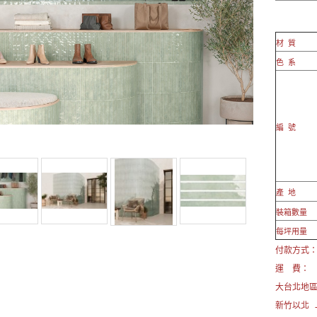
材 質
色 系
編 號
產 地
裝箱數量
每坪用量
付款方式： 
運 費：
大台北地
新竹以北 →