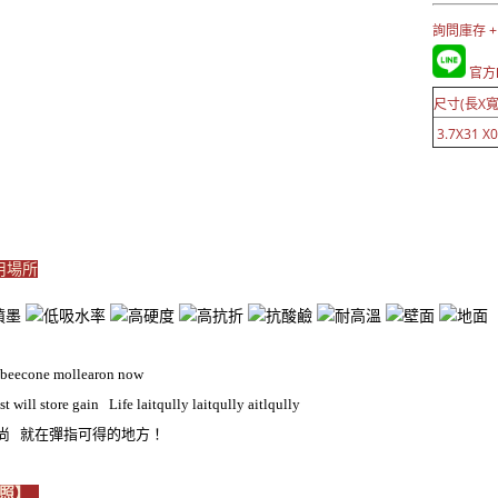
詢問庫存 +
官方L
尺寸(長X寬
3.7X31 X0
適用場所
 beecone mollearon now
st will store gain Life laitqully laitqully aitlqully
時尚 就在彈指可得的地方！
近照】