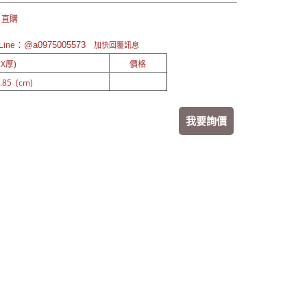
 直購
：@a0975005573
ine
加快回覆訊息
X厚)
價格
.85 (cm)
我要詢價