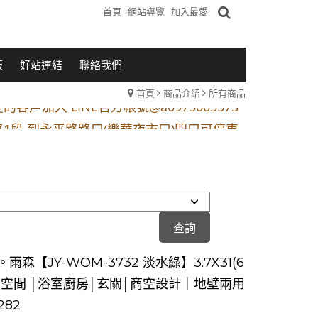
首頁
網站導覽
加入最愛
板
好站連結
聯絡我們
首頁
商品介紹
所有商品
1段 到永平路路口(樂華夜市口)門口可停車
站 2 號出口】往中山路1段139號約10分鐘
的客戶加入 LINE官方帳號@a0975005573
1段 到永平路路口(樂華夜市口)門口可停車
站 2 號出口】往中山路1段139號約10分鐘
的客戶加入 LINE官方帳號@a0975005573
雨森【JY-WOM-3732 淡水綠】3.7X31(6
家空間 │浴室廚房│玄關│商空設計｜地壁兩用
282