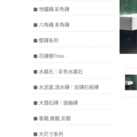
地鐵磚,彩色磚
六角磚,多角磚
壁磚系列
花磚類Tites
水磨石｜彩色水磨石
水泥面,清水磚｜岩磚石板磚
大理石磚｜拋釉磚
客廳,餐廳,玄關
大尺寸系列