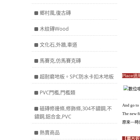
鄉村風,復古磚
木紋磚Wood
文化石,外牆,車道
馬賽克,仿馬賽克磚
超耐磨地板。SPC防水卡扣木地板
Place
PVC門檻,門檻類
And go to
磁磚修邊條,修飾條,304不鏽鋼,不
The new fi
鏽鋼,鋁合金,PVC
原來~~
熱賣商品
【單片