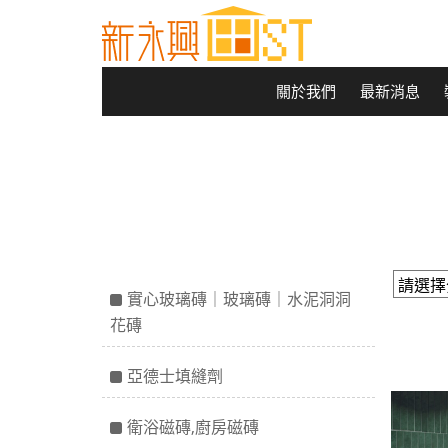
關於我們
最新消息
實心玻璃磚｜玻璃磚｜水泥洞洞
花磚
亞德士填縫劑
衛浴磁磚,廚房磁磚