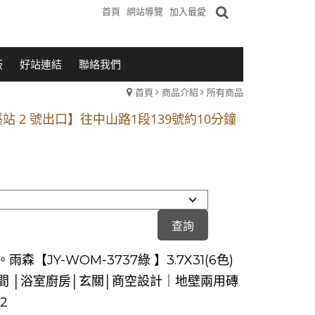
首頁
網站導覽
加入最愛
板
好站連結
聯絡我們
首頁
商品介紹
所有商品
1段 到永平路路口(樂華夜市口)門口可停車
站 2 號出口】往中山路1段139號約10分鐘
的客戶加入 LINE官方帳號@a0975005573
1段 到永平路路口(樂華夜市口)門口可停車
站 2 號出口】往中山路1段139號約10分鐘
的客戶加入 LINE官方帳號@a0975005573
雨森【JY-WOM-3737綠 】3.7X31(6色)
間 │浴室廚房│玄關│商空設計｜地壁兩用磚
2