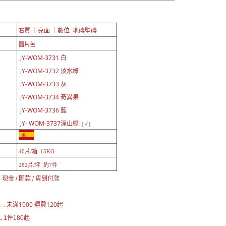
質 ｜亮面 ｜數位 地磚壁磚
石
圖片色
JY-
WOM-3731 白
JY-WOM-3732 淡水綠
JY-
WOM-3733 灰
JY-
WOM-3734 奇異果
JY-
WOM-3736 藍
JY-
WOM-3737深山綠
( √ )
40片/箱 15KG
282片/坪 約7件
現金 / 匯款 / 貨到付款
未滿1000 運費120起
區→
1件180起