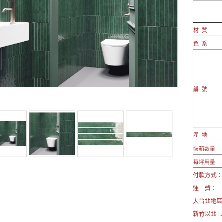
材 質
色 系
編 號
產 地
裝箱數量
每坪用量
付款方式： 
運 費：
大台北地
新竹以北 →