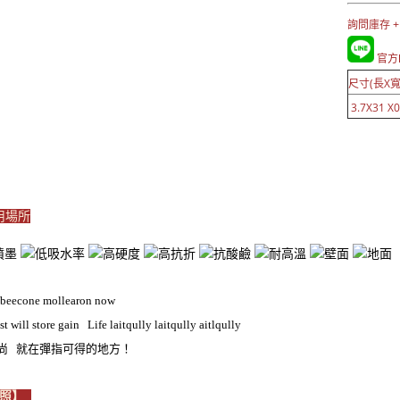
詢問庫存 +
官方L
尺寸(長X寬
3.7X31 X0
適用場所
 beecone mollearon now
st will store gain Life laitqully laitqully aitlqully
時尚 就在彈指可得的地方！
近照】