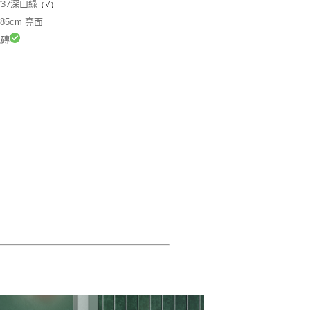
3737深山綠
( √ )
.85cm 亮面
磚