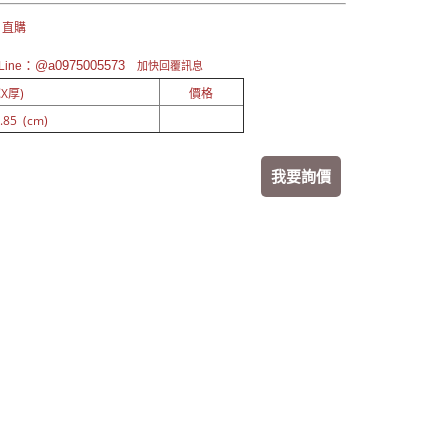
 直購
：@a0975005573
ine
加快回覆訊息
X厚)
價格
.85 (cm)
我要詢價