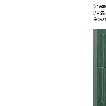
◎凸顯
◎充滿
為你延