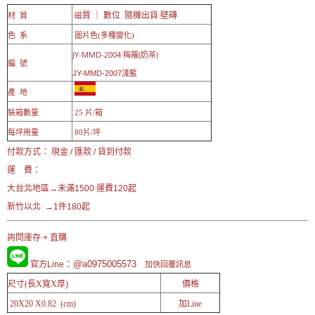
質 ｜ 數位 隨機出貨 壁磚
材 質
磁
色 系
圖片色(多種變化)
JY-MMD-200
4 梅羅(奶茶)
編 號
JY-MMD-2007淺藍
產 地
裝箱數量
25 片/箱
每坪用量
80片/坪
付款方式： 現金 / 匯款 / 貨到付款
運 費：
大台北地區→未滿1500 運費120起
新竹以北 →1件180起
詢問庫存 + 直購
：@a0975005573
官方Line
加快回覆訊息
尺寸(長X寬X厚)
價格
20X20 X0.82 (cm)
加Line