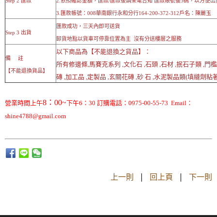
Step 2 匯款
2.依照確認金額，匯款/匯款後請來電告知 匯款帳號後3碼，以方便出
3.匯款帳號：008華南銀行永和分行164-200-372-312戶名：陳麗玉
匯款成功，三天內即可送貨
Step 3 出貨
卸貨地點以貨車可停靠位置為主 沒有分送樓層之服務
以下商品為【不能退換之貨品】：
備 註
所有修邊條,馬賽克系列 ,文化石 ,石頭 ,石材 ,抿石子類 ,門
【不能退換貨品】
磚 ,加工品 ,定製品 ,玄關花磚 ,砂 石 ,水泥製品類(填縫劑粘著劑
8：00~
營業時間上午
下午6：30 訂購電話：0975-00-55-73 Email：
shine4788@gmail.com
上一則
|
回上頁
|
下一則