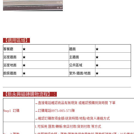
【適用區域】
客餐廳
★
牆面
★
浴室牆面
★
主牆面
★
浴室地面
★
公共區域
★
廚房牆面
★
室外/牆面/地面
★
【新永興磁磚購物流程】：
→直接電話確認商品有無現貨 或確認預購到貨時間 下單
Step1 訂購
→訂購電話0975-005-573陳
→確認訂購款項金額/送貨時間/地點/收貨人連絡方式
1.可採用 匯款/轉帳/來店付款/貨到付款 等方式