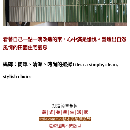
看著自己一點一滴改造的家，心中滿是愉悅。營造出自然
風情的田園住宅氣息
磁磚：簡單、清潔、時尚的選擇Tiles: a simple, clean,
stylish choice
打造簡單永恆
義│式│美│學│生│活│家
sttile.com.twv新永興磁磚美學
造型經典不敗版型