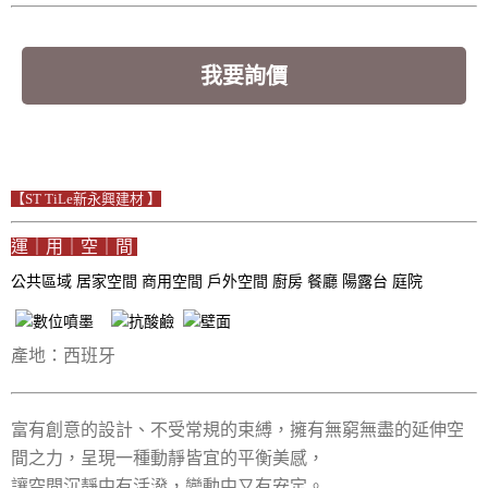
我要詢價
【ST TiLe新永興建材 】
運｜用｜空｜間
公共區域
居家空間
商用空間
戶外空間
廚房
餐廳
陽露台
庭院
產地：西班牙
富有創意的設計、不受常規的束縛，擁有無窮無盡的延伸空
間之力，呈現一種動靜皆宜的平衡美感，
讓空間沉靜中有活潑，變動中又有安定。