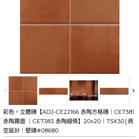
彩色。立體磚【ADJ-CE22166 赤陶方格磚｜CE7381
赤陶霧面 ｜CE7383 赤陶線條】20x20｜7.5X30│商
空設計｜壁磚#08680