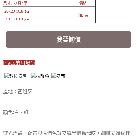
尺寸(長X寬X厚)
價格
20X20 X0.8 (cm)
加Line
7 X30 X0.8 (cm)
我要詢價
Place適用場所
產地：西班牙
顏色:白、紅
微光流轉，復古與溫潤色調交織出懷舊韻味，細膩立體紋理