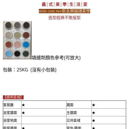
義│式│美│學│生│活│家
sttile.com.twv新永興磁磚美學
造型經典不敗版型
填縫劑顏色參考(可放大)
包裝：25KG (沒有小包裝)
【適用區域】
客餐廳
★
牆面
★
浴室牆面
★
主牆面
★
浴室地面
公共區域
★
廚房牆面
★
室外/牆面
★