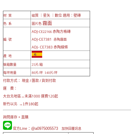
質 ｜
星矢
｜數位 適用：壁磚
材 質
磁
霧面
色 系
圖片色
ADJ-
方格磚
CE22166
赤陶
ADJ-CE7381
赤陶霧面
編 號
ADJ- CE7383
赤陶線條
產 地
裝箱數量
25片/箱
每坪用量
80片/坪 140
片/坪
付款方式： 現金 / 匯款 / 貨到付款
運 費：
未滿1000 運費120起
大台北地區→
新竹以北 →1件180起
詢問庫存 + 直購
：@a0975005573
官方Line
加快回覆訊息