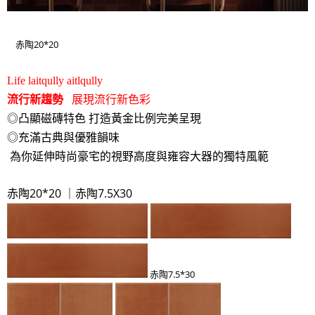
20*20
赤陶
Life laitqully aitlqully
流行新趨勢
展現流行新色彩
◎凸顯磁磚特色 打造黃金比例完美呈現
◎充滿古典與優雅韻味
為你延伸時尚豪宅的視野高度與雍容大器的獨特風範
20*20 ｜
7.5X30
赤陶
赤陶
7.5*30
赤陶