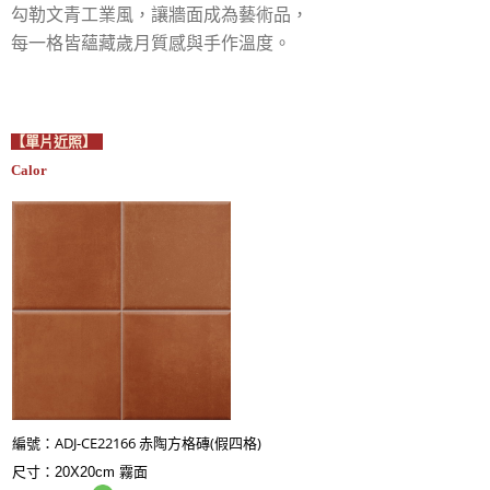
勾勒文青工業風，讓牆面成為藝術品，
每一格皆蘊藏歲月質感與手作溫度。
【單片近照】
Calor
ADJ-
CE22166
方格磚(假四格)
編號：
赤陶
尺寸：20X20cm 霧面