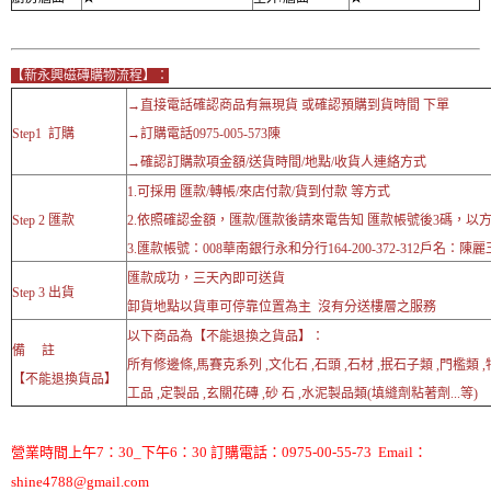
【新永興磁磚購物流程】：
→直接電話確認商品有無現貨 或確認預購到貨時間 下單
Step1 訂購
→訂購電話0975-005-573陳
→確認訂購款項金額/送貨時間/地點/收貨人連絡方式
1.可採用 匯款/轉帳/來店付款/貨到付款 等方式
Step 2 匯款
2.依照確認金額，匯款/匯款後請來電告知 匯款帳號後3碼，以
3.匯款帳號：008華南銀行永和分行164-200-372-312戶名：陳麗
匯款成功，三天內即可送貨
Step 3 出貨
卸貨地點以貨車可停靠位置為主 沒有分送樓層之服務
以下商品為【不能退換之貨品】：
備 註
所有修邊條,馬賽克系列 ,文化石 ,石頭 ,石材 ,抿石子類 ,門檻類 
【不能退換貨品】
工品 ,定製品 ,玄關花磚 ,砂 石 ,水泥製品類(填縫劑粘著劑...等)
營業時間上午7：30_下午6：30 訂購電話：0975-00-55-73 Email：
shine4788@gmail.com