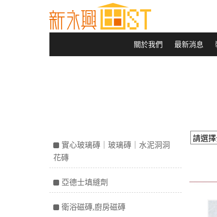
關於我們
最新消息
實心玻璃磚｜玻璃磚｜水泥洞洞
花磚
亞德士填縫劑
衛浴磁磚,廚房磁磚