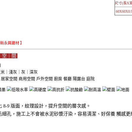
尺寸(長X寬
60X60X0.9
Le新永興建材 】
｜空｜間
南
0 灰米｜淺灰｜灰｜深灰
域
居家空間
商用空間
戶外空間
廚房
餐廳
陽露台
庭院
 8-9 版面，紋理設計，提升空間的層次感。
毛細孔，施工上不會被水泥砂漿汙染，容易清潔、好保養 觸感更