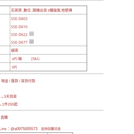
石英質 ,數位 ,隨機出貨 6種版面,地壁磚
SSE-D603
SSE-D610
SSE-D622
SSE-D677
越南
4片/箱 25KG
9片
現金 / 匯款 / 貨到付款
→3天到貨
1件200起
 直購
：@a0975005573
ine
加快回覆訊息