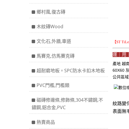
鄉村風,復古磚
木紋磚Wood
文化石,外牆,車道
【ST Ti
運｜用
馬賽克,仿馬賽克磚
產地 越
超耐磨地板。SPC防水卡扣木地板
60X6
公共區
PVC門檻,門檻類
磁磚修邊條,修飾條,304不鏽鋼,不
紋路變化
鏽鋼,鋁合金,PVC
表面無
熱賣商品