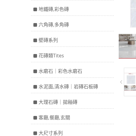
地鐵磚,彩色磚
六角磚,多角磚
壁磚系列
花磚類Tites
水磨石｜彩色水磨石
水泥面,清水磚｜岩磚石板磚
大理石磚｜拋釉磚
客廳,餐廳,玄關
大尺寸系列