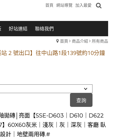
首頁
網站導覽
加入最愛
板
好站連結
聯絡我們
首頁
商品介紹
所有商品
1段 到永平路路口(樂華夜市口)門口可停車
站 2 號出口】往中山路1段139號約10分鐘
的客戶加入 LINE官方帳號@a0975005573
1段 到永平路路口(樂華夜市口)門口可停車
站 2 號出口】往中山路1段139號約10分鐘
的客戶加入 LINE官方帳號@a0975005573
拋磚│亮面【SSE-D603｜D610｜D622
77】60X60灰米｜淺灰｜灰｜深灰｜客廳 臥
業設計｜地壁兩用磚.#