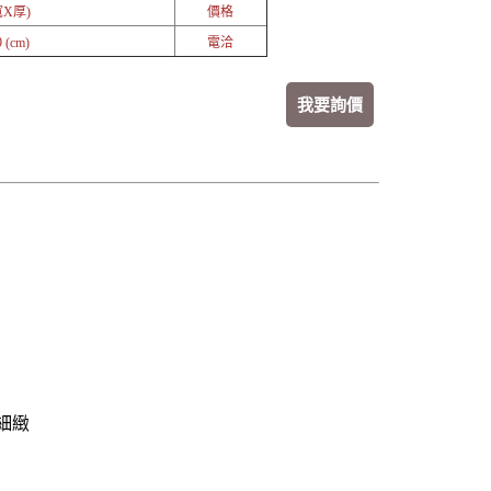
X厚)
價格
 (cm)
電洽
我要詢價
細緻