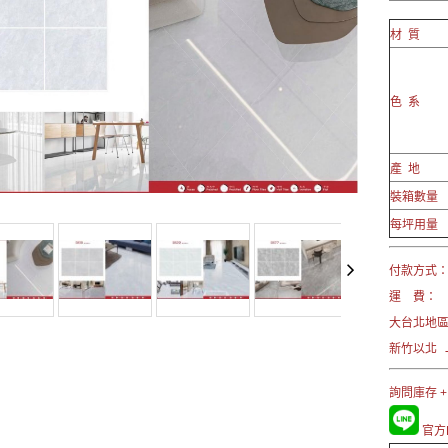
材 質
色 系
產 地
裝箱數量
每坪用量
付款方式： 
運 費：
大台北地區
新竹以北 →
詢問庫存 +
官方L