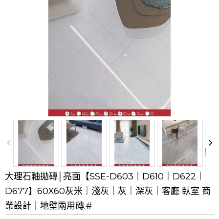
大理石釉拋磚│亮面【SSE-D603｜D610｜D622｜
D677】60X60灰米｜淺灰｜灰｜深灰｜客廳 臥室 商
業設計｜地壁兩用磚.#