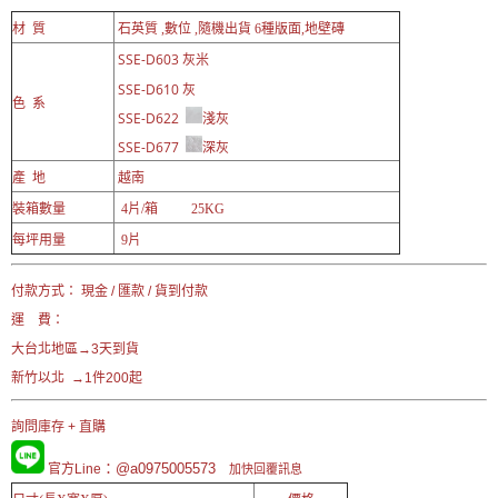
材 質
石英質 ,數位 ,隨機出貨 6種版面,地壁磚
SSE-D603 灰米
SSE-D610 灰
色 系
SSE-D622
淺灰
SSE-D677
深灰
產 地
越南
裝箱數量
4片/箱 25KG
每坪用量
9片
付款方式： 現金 / 匯款 / 貨到付款
運 費：
大台北地區→3天到貨
新竹以北 →1件200起
詢問庫存 + 直購
：@a0975005573
官方Line
加快回覆訊息