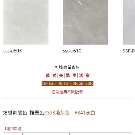
603
610
SSE-D
SSE-D
SSE-D
打造簡單永恆
義│式│美│學│生│活│家
Life laitqully laitqully aitlqully
造型經典不敗版型
填縫劑顏色 推薦色
#373淺灰色｜#341灰白
【適用區域】