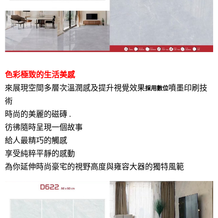
色彩極致的生活美感
來展現空間多層次溫潤感及提升視覺效果
噴墨印刷技
採用數位
術
時尚的美麗的磁磚 .
彷彿隨時呈現一個故事
給人最精巧的觸感
享受純粹平靜的感動
為你延伸時尚豪宅的視野高度與雍容大器的獨特風範