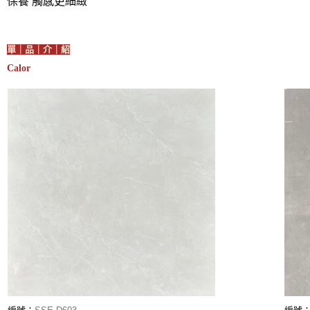
保養 觸感更細緻
單｜品｜介｜紹
Calor