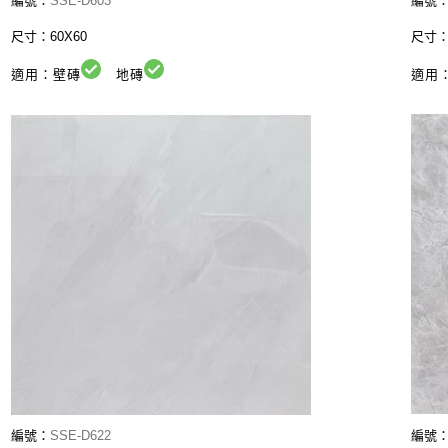
編號：
SSE-D603
編號
尺寸：60X60
尺寸
適用：壁磚
地磚
適用
編號：
SSE-D622
編號