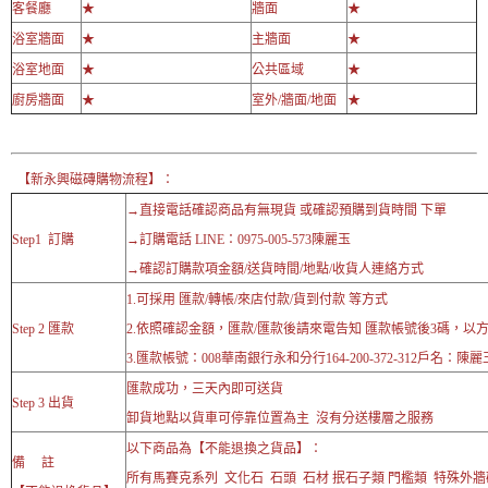
客餐廳
★
牆面
★
浴室牆面
★
主牆面
★
浴室地面
★
公共區域
★
廚房牆面
★
室外/牆面/地面
★
【新永興磁磚購物流程】：
→直接電話確認商品有無現貨 或確認預購到貨時間 下單
Step1 訂購
→訂購電話 LINE：0975-005-573陳麗玉
→確認訂購款項金額/送貨時間/地點/收貨人連絡方式
1.可採用 匯款/轉帳/來店付款/貨到付款 等方式
Step 2 匯款
2.依照確認金額，匯款/匯款後請來電告知 匯款帳號後3碼，以
3.匯款帳號：008華南銀行永和分行164-200-372-312戶名：陳麗
匯款成功，三天內即可送貨
Step 3 出貨
卸貨地點以貨車可停靠位置為主 沒有分送樓層之服務
以下商品為【不能退換之貨品】：
備 註
所有馬賽克系列 文化石 石頭 石材 抿石子類 門檻類 特殊外