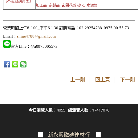
【不能退換貨品】
加工品 定製品 玄關花磚 砂 石 水泥類
營業時間上午8：00_下午6：30 訂購電話：02-29254788 0975-00-55-73
Email：
shine4788@gmail.com
官方Line：@a0975005573
上一則
|
回上頁
|
下一則
今日瀏覽人數：
4055
總瀏覽人數：
17417076
▉
新永興磁磚建材行
▉