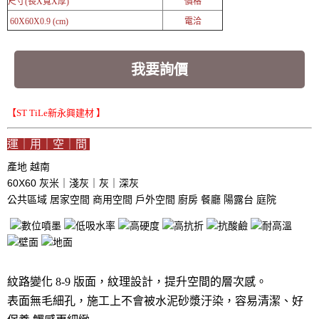
尺寸(長X寬X厚)
價格
60X60X0.9 (cm)
電洽
我要詢價
【ST TiLe新永興建材 】
運｜用｜空｜間
產地 越南
60X60 灰米｜淺灰｜灰｜深灰
公共區域
居家空間
商用空間
戶外空間
廚房
餐廳
陽露台
庭院
紋路變化 8-9 版面，紋理設計，提升空間的層次感。
表面無毛細孔，施工上不會被水泥砂漿汙染，容易清潔、好