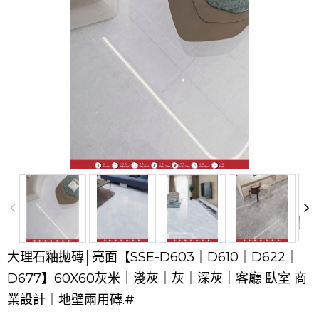
大理石釉拋磚│亮面【SSE-D603｜D610｜D622｜
D677】60X60灰米｜淺灰｜灰｜深灰｜客廳 臥室 商
業設計｜地壁兩用磚.#