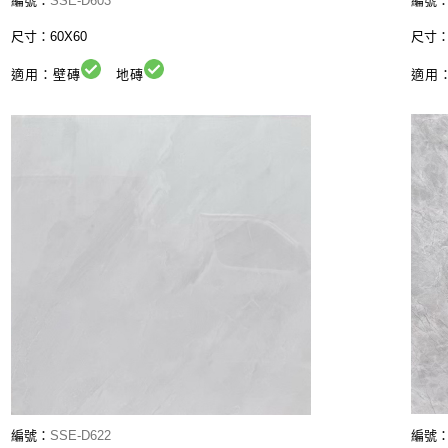
編號：
SSE-D603
編號
尺寸：60X60
尺寸
適用：壁磚
地磚
適用
編號：
SSE-D622
編號