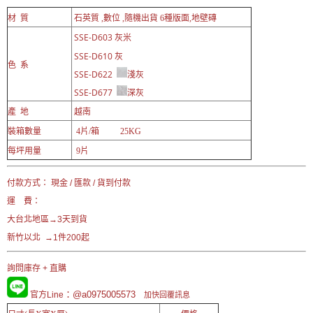
材 質
石英質 ,數位 ,隨機出貨 6種版面,地壁磚
SSE-D603 灰米
SSE-D610 灰
色 系
SSE-D622
淺灰
SSE-D677
深灰
產 地
越南
裝箱數量
4片/箱 25KG
每坪用量
9片
付款方式： 現金 / 匯款 / 貨到付款
運 費：
大台北地區→3天到貨
新竹以北 →1件200起
詢問庫存 + 直購
：@a0975005573
官方Line
加快回覆訊息