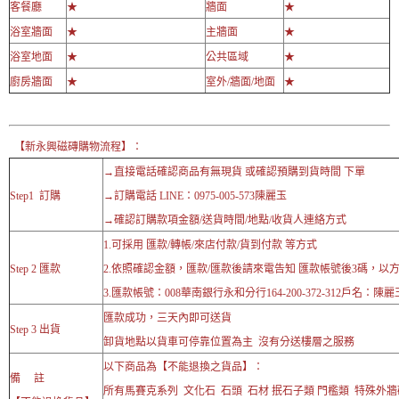
客餐廳
★
牆面
★
浴室牆面
★
主牆面
★
浴室地面
★
公共區域
★
廚房牆面
★
室外/牆面/地面
★
【新永興磁磚購物流程】：
→直接電話確認商品有無現貨 或確認預購到貨時間 下單
Step1 訂購
→訂購電話 LINE：0975-005-573陳麗玉
→確認訂購款項金額/送貨時間/地點/收貨人連絡方式
1.可採用 匯款/轉帳/來店付款/貨到付款 等方式
Step 2 匯款
2.依照確認金額，匯款/匯款後請來電告知 匯款帳號後3碼，以
3.匯款帳號：008華南銀行永和分行164-200-372-312戶名：陳麗
匯款成功，三天內即可送貨
Step 3 出貨
卸貨地點以貨車可停靠位置為主 沒有分送樓層之服務
以下商品為【不能退換之貨品】：
備 註
所有馬賽克系列 文化石 石頭 石材 抿石子類 門檻類 特殊外