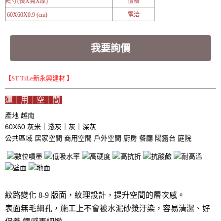
尺寸(長X寬X厚)
價格
60X60X0.9 (cm)
電洽
我要詢價
【ST TiLe新永興建材 】
運｜用｜空｜間
產地 越南
60X60 灰米｜淺灰｜灰｜深灰
公共區域
居家空間
商用空間
戶外空間
廚房
餐廳
陽露台
庭院
紋路變化 8-9 版面，紋理設計，提升空間的層次感。
表面無毛細孔，施工上不會被水泥砂漿汙染，容易清潔、好