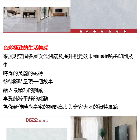
色彩極致的生活美感
來展現空間多層次溫潤感及提升視覺效果
噴墨印刷技
採用數位
術
時尚的美麗的磁磚 .
彷彿隨時呈現一個故事
給人最精巧的觸感
享受純粹平靜的感動
為你延伸時尚豪宅的視野高度與雍容大器的獨特風範