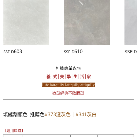
603
610
SSE-D
SSE-D
SSE-D
打造簡單永恆
義│式│美│學│生│活│家
Life laitqully laitqully aitlqully
造型經典不敗版型
填縫劑顏色 推薦色
#373淺灰色｜#341灰白
【適用區域】