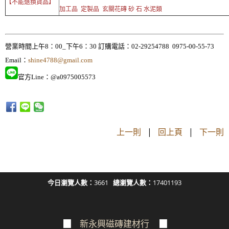
【不能退換貨品】
加工品 定製品 玄關花磚 砂 石 水泥類
營業時間上午8：00_下午6：30 訂購電話：02-29254788 0975-00-55-73
Email：
shine4788@gmail.com
官方Line：@a0975005573
上一則
|
回上頁
|
下一則
今日瀏覽人數：
3661
總瀏覽人數：
17401193
▉
新永興磁磚建材行
▉