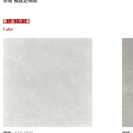
保養 觸感更細緻
單｜品｜介｜紹
Calor