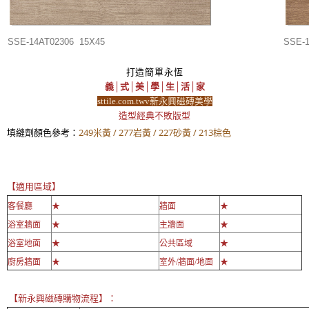
SSE-14AT02306 15X45
SSE-
打造簡單永恆
義│式│美│學│生│活│家
sttile.com.twv新永興磁磚美學
造型經典不敗版型
填縫劑顏色參考：
249米黃 / 277岩黃 / 227砂黃 / 213棕色
【適用區域】
客餐廳
★
牆面
★
浴室牆面
★
主牆面
★
浴室地面
★
公共區域
★
廚房牆面
★
室外/牆面/地面
★
【新永興磁磚購物流程】：