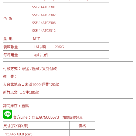
SSE-14AT02301
SSE-14AT02302
色 系
SSE-14AT02306
SSE-14AT02312
產 地
MIT
裝箱數量
16片/箱 20KG
每坪用量
48片 3件
付款方式： 現金 / 匯款 / 貨到付款
運 費：
未滿1000 運費120起
大台北地區→
新竹以北 →1件180起
詢問庫存 + 直購
：@a0975005573
官方Line
加快回覆訊息
尺寸(長X寬X厚)
價格
15X45 X0.8 (cm)