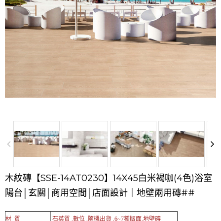
木紋磚【SSE-14AT0230】14X45白米褐咖(4色)浴室
陽台│玄關│商用空間│店面設計｜地壁兩用磚##
材 質
石英質 ,數位 ,隨機出貨 ,6~7種版面,地壁磚