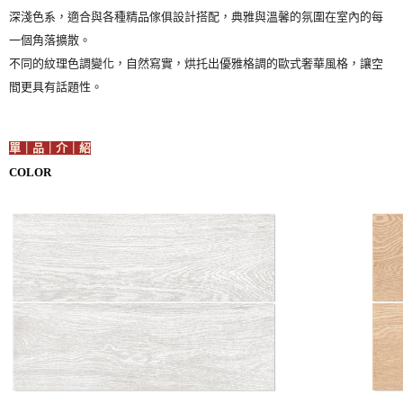
深淺色系，適合與各種精品傢俱設計搭配，典雅與溫馨的氛圍在室內的每
一個角落擴散。
不同的紋理色調變化，自然寫實，烘托出優雅格調的歐式奢華風格，讓空
間更具有話題性。
單｜品｜介｜紹
COLOR