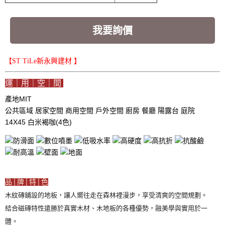
我要詢價
【ST TiLe新永興建材 】
運｜用｜空｜間
產地MIT
公共區域
居家空間
商用空間
戶外空間
廚房
餐廳
陽露台
庭院
14X45 白米褐咖(4色)
品│牌│特│色
木紋磚鋪設的地板，讓人嚮往走在森林裡漫步，享受清爽的空間規劃。
結合磁磚特性遠勝於真實木材、木地板的各種優勢，融美學與實用於一
體。