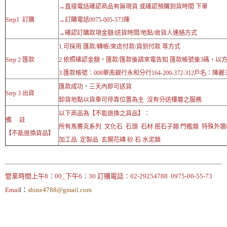
→直接電話確認商品有無現貨 或確認預購到貨時間 下單
Step1 訂購
→訂購電話0975-005-573陳
→確認訂購款項金額/送貨時間/地點/收貨人連絡方式
1.可採用 匯款/轉帳/來店付款/貨到付款 等方式
Step 2 匯款
2.依照確認金額，匯款/匯款後請來電告知 匯款帳號後3碼，以
3.匯款帳號：008華南銀行永和分行164-200-372-312戶名：陳麗
匯款成功，三天內即可送貨
Step 3 出貨
卸貨地點以貨車可停靠位置為主 沒有分送樓層之服務
以下商品為【不能退換之貨品】：
備 註
所有馬賽克系列 文化石 石頭 石材 抿石子類 門檻類 特殊外
【不能退換貨品】
加工品 定製品 玄關花磚 砂 石 水泥類
營業時間上午8：00_下午6：30 訂購電話：02-29254788 0975-00-55-73
Emai
l：
shine4788@gmail.com