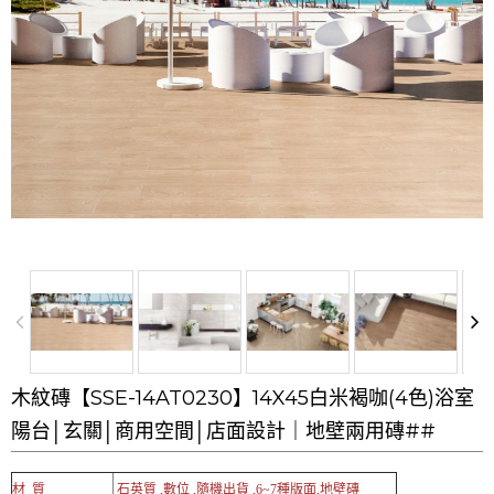
木紋磚【SSE-14AT0230】14X45白米褐咖(4色)浴室
陽台│玄關│商用空間│店面設計｜地壁兩用磚##
材 質
石英質 ,數位 ,隨機出貨 ,6~7種版面,地壁磚