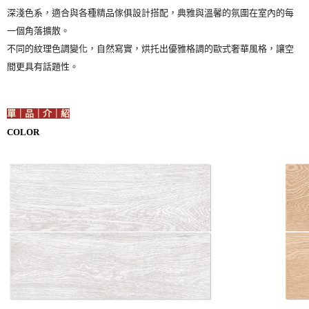
深淺色系，適合與各種精品傢俱設計搭配，典雅與溫馨的氛圍在室內的每
一個角落擴散。
不同的紋理色調變化，自然寫實，烘托出優雅格調的歐式奢華風格，讓空
間更具有話題性。
單｜品｜介｜紹
COLOR