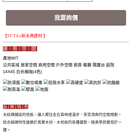
我要詢價
【ST TiLe新永興建材 】
運｜用｜空｜間
產地MIT
公共區域
居家空間
商用空間
戶外空間
廚房
餐廳
陽露台
庭院
14X45 白米褐咖(4色)
品│牌│特│色
木紋磚鋪設的地板，讓人嚮往走在森林裡漫步，享受清爽的空間規劃。
結合磁磚特性遠勝於真實木材、木地板的各種優勢，融美學與實用於一
體。