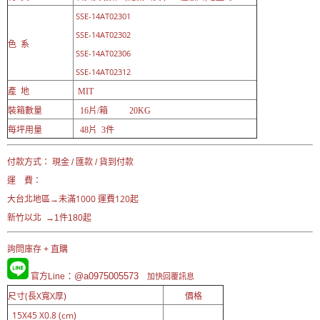
SSE-14AT02301
SSE-14AT02302
色 系
SSE-14AT02306
SSE-14AT02312
產 地
MIT
裝箱數量
16片/箱 20KG
每坪用量
48片 3件
付款方式： 現金 / 匯款 / 貨到付款
運 費：
未滿1000 運費120起
大台北地區→
新竹以北 →1件180起
詢問庫存 + 直購
：@a0975005573
官方Line
加快回覆訊息
尺寸(長X寬X厚)
價格
15X45 X0.8 (cm)