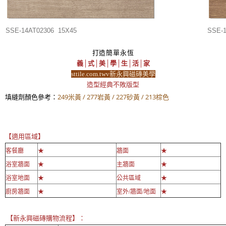
SSE-14AT02306 15X45
SSE-
打造簡單永恆
義│式│美│學│生│活│家
sttile.com.twv新永興磁磚美學
造型經典不敗版型
填縫劑顏色參考：
249米黃 / 277岩黃 / 227砂黃 / 213棕色
【適用區域】
客餐廳
★
牆面
★
浴室牆面
★
主牆面
★
浴室地面
★
公共區域
★
廚房牆面
★
室外/牆面/地面
★
【新永興磁磚購物流程】：