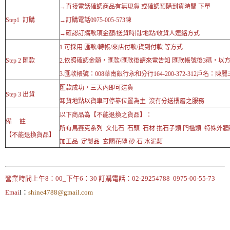
→直接電話確認商品有無現貨 或確認預購到貨時間 下單
Step1 訂購
→訂購電話0975-005-573陳
→確認訂購款項金額/送貨時間/地點/收貨人連絡方式
1.可採用 匯款/轉帳/來店付款/貨到付款 等方式
Step 2 匯款
2.依照確認金額，匯款/匯款後請來電告知 匯款帳號後3碼，以
3.匯款帳號：008華南銀行永和分行164-200-372-312戶名：陳麗
匯款成功，三天內即可送貨
Step 3 出貨
卸貨地點以貨車可停靠位置為主 沒有分送樓層之服務
以下商品為【不能退換之貨品】：
備 註
所有馬賽克系列 文化石 石頭 石材 抿石子類 門檻類 特殊外
【不能退換貨品】
加工品 定製品 玄關花磚 砂 石 水泥類
營業時間上午8：00_下午6：30 訂購電話：02-29254788 0975-00-55-73
Emai
l：
shine4788@gmail.com