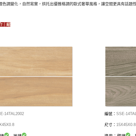
理色調變化，自然寫實，烘托出優雅格調的歐式奢華風格，讓空間更具有話題
介｜紹
E-
14TAL2002
編號：
SSE-
14TA
X45X0.8
尺寸：
15X45X0.8
壁磚
地磚
適用：壁磚