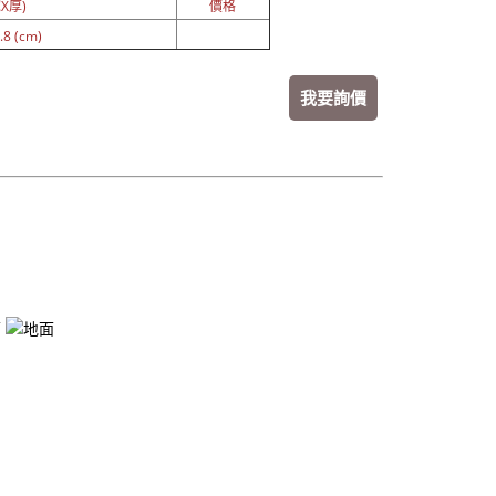
X厚)
價格
8 (cm)
我要詢價
。