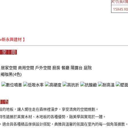
尺寸(長X寬
15X45 X0.
iLe新永興建材 】
｜空｜間
域
居家空間
商用空間
戶外空間
廚房
餐廳
陽露台
庭院
 米褐咖黑(4色)
特│色
設的地板，讓人嚮往走在森林裡漫步，享受清爽的空間規劃。
特性遠勝於真實木材、木地板的各種優勢，融美學與實用於一體。
，適合與各種精品傢俱設計搭配，典雅與溫馨的氛圍在室內的每一個角落擴散