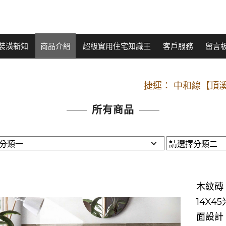
裝潢新知
商品介紹
超級實用住宅知識王
客戶服務
留言
開車：中山路
捷運： 中和線【頂溪
原Line已滿 無法加Line好友 請親愛
所有商品
開車：中山路
捷運： 中和線【頂溪
原Line已滿 無法加Line好友 請親愛
木紋磚【
14X4
面設計