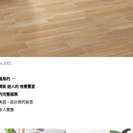
AL2002
格的 ~~
清新 迷人的 視覺饗宴
的完整服務
美感、設計師的創意
令人驚艷