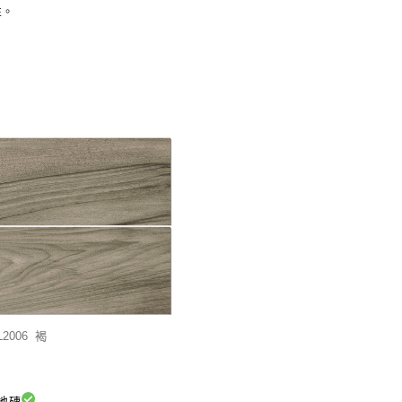
性。
L2006 褐
地磚