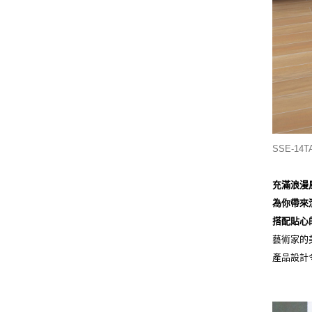
SSE-
14T
充滿浪漫風
為你帶來
搭配貼心
藝術家的
產品設計