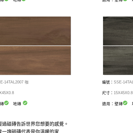
E-
14TAL2007 咖
編號：
SSE-
14TA
X45X0.8
尺寸：
15X45X0.8
壁磚
地磚
適用：壁磚
經過磁磚告訴世界您想要的感覺。
找一塊磁磚代表是你溫暖的家