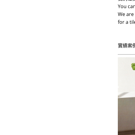
You can
We are 
for a t
實績案