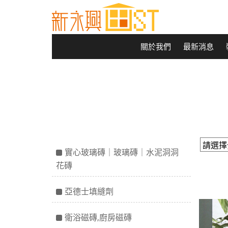
關於我們
最新消息
實心玻璃磚｜玻璃磚｜水泥洞洞
花磚
亞德士填縫劑
衛浴磁磚,廚房磁磚