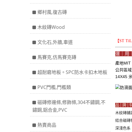
鄉村風,復古磚
木紋磚Wood
【ST T
文化石,外牆,車道
運｜用
馬賽克,仿馬賽克磚
產地MIT
公共區
超耐磨地板。SPC防水卡扣木地板
14X45
PVC門檻,門檻類
磁磚修邊條,修飾條,304不鏽鋼,不
品│牌│
鏽鋼,鋁合金,PVC
木紋磚鋪
結合磁磚
熱賣商品
深淺色系