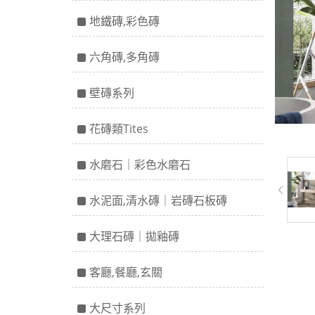
地鐵磚,彩色磚
六角磚,多角磚
壁磚系列
花磚類Tites
水磨石｜彩色水磨石
水泥面,清水磚｜岩磚石板磚
大理石磚｜拋釉磚
客廳,餐廳,玄關
大尺寸系列