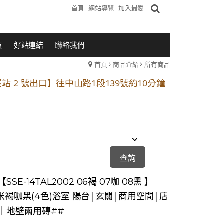
首頁
網站導覽
加入最愛
板
好站連結
聯絡我們
首頁
商品介紹
所有商品
1段 到永平路路口(樂華夜市口)門口可停車
站 2 號出口】往中山路1段139號約10分鐘
的客戶加入 LINE官方帳號@a0975005573
1段 到永平路路口(樂華夜市口)門口可停車
站 2 號出口】往中山路1段139號約10分鐘
的客戶加入 LINE官方帳號@a0975005573
SSE-14TAL2002 06褐 07咖 08黑 】
5米褐咖黑(4色)浴室 陽台│玄關│商用空間│店
｜地壁兩用磚##