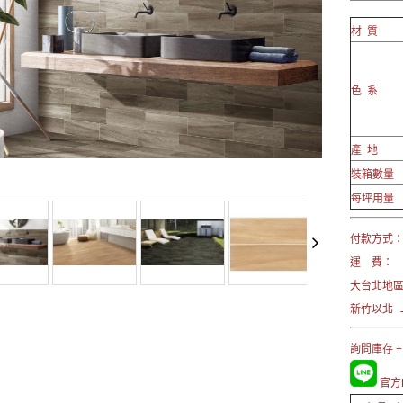
材 質
色 系
產 地
裝箱數量
每坪用量
付款方式： 
運 費：
大台北地
新竹以北 →
詢問庫存 +
官方L