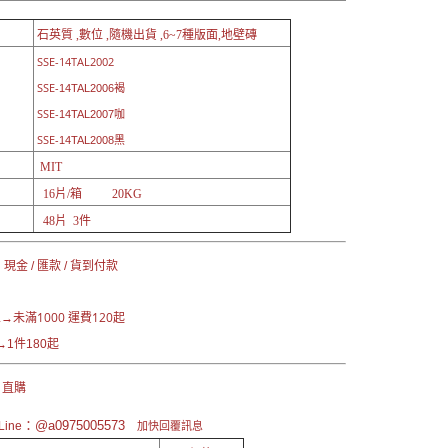
石英質 ,數位 ,隨機出貨 ,6~7種版面,地壁磚
SSE-14TAL2002
SSE-
14TAL2006褐
SSE-
14TAL2007咖
SSE-
14TAL2008黑
MIT
16片/箱 20KG
48片 3件
現金 / 匯款 / 貨到付款
未滿1000 運費120起
區→
1件180起
 直購
：@a0975005573
ine
加快回覆訊息