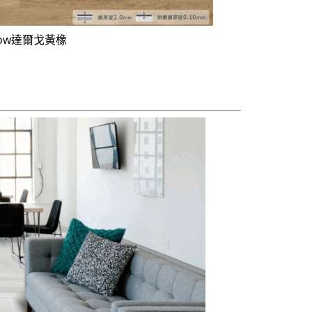
llgow達爾戈黃橡