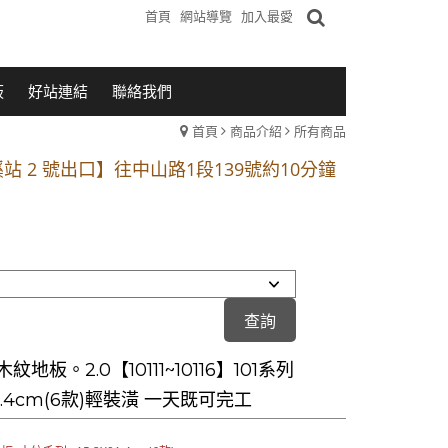
首頁
網站導覽
加入最愛
板
好站連結
聯絡我們
首頁
商品介紹
所有商品
1段 到永平路路口(樂華夜市口)門口可停車
站 2 號出口】往中山路1段139號約10分鐘
的客戶加入 LINE官方帳號@a0975005573
1段 到永平路路口(樂華夜市口)門口可停車
站 2 號出口】往中山路1段139號約10分鐘
的客戶加入 LINE官方帳號@a0975005573
紋地板。2.0【10111~10116】101系列
X91.4cm(6款)輕裝潢 一天既可完工