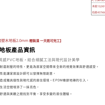
木紋152X91
石紋457X60
塑木地板2.0mm
輕裝潢 一天既可完工】
C地板產品資訊
質感PVC地板，結合細膩工法與現代設計美學
耐磨耐壓的特性，更能為居家空間帶來全新的視覺效果與舒適感受。
性能讓家居設計師可以發揮無限創意，
造成獨具個性與現代感的居住環境。EPDM橡膠地磚的引入，
生活空間增添了一抹亮色，
舒適與美觀之間找到平衡，享受多變的居住體驗。