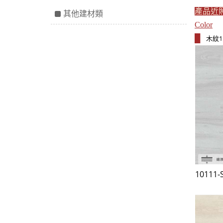
產品近
其他建材類
Color
█
木紋15
10111