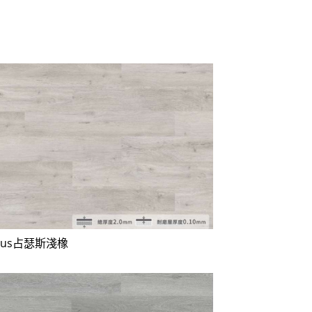
nthus占瑟斯淺橡