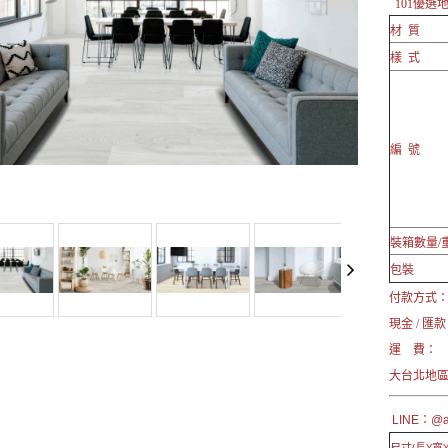
101優選
材 質
樣 式
編 號
裝箱數量/
包裝
付款方式
現金 / 匯款
運 費：
大台北地區
LINE：@a 
尺寸(長X寬