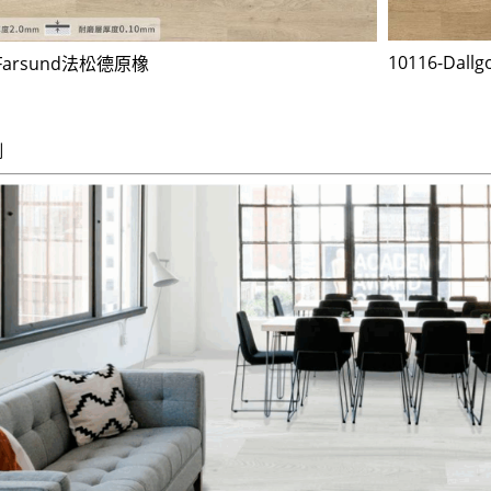
10116-Da
-Farsund法松德原橡
例