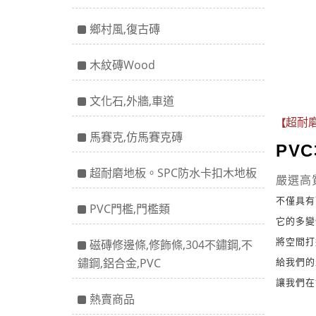
鄉村風,復古磚
木紋磚Wood
文化石,外牆,車道
超耐磨
【
馬賽克,仿馬賽克磚
PV
超耐磨地板。SPC防水卡扣木地板
嚴選高
不僅具有
PVC門檻,門檻類
它的多變
將空間打
磁磚修邊條,修飾條,304不鏽鋼,不
鏽鋼,鋁合金,PVC
給我們的
讓我們在
熱賣商品