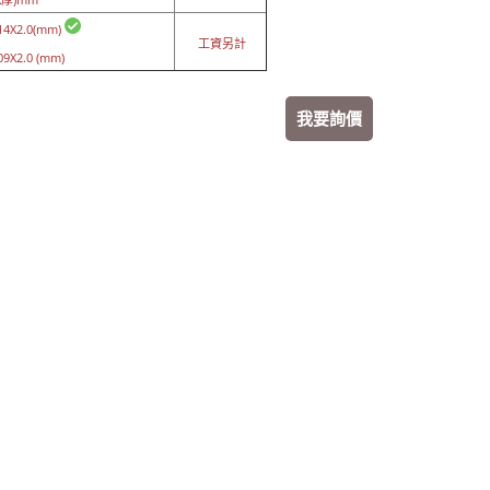
4X2.0(mm)
工資另計
9X2.0
(mm)
我要詢價