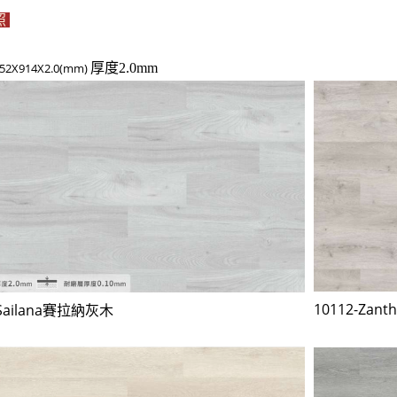
照
2X914X2.0(mm)
厚度2.0mm
10112-Za
-Sailana賽拉納灰木