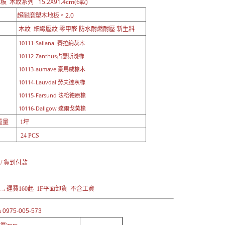
15.2X91.4cm(6款)
地板 木紋系列
超耐磨塑木地板。2.0
木紋 細緻壓紋 零甲醛 防水耐燃耐壓 新生料
10111-Sailana 賽拉納灰木
10112-Zanthus占瑟斯淺橡
10113-aumave 豪馬威橡木
10114-Lauvdal 勞夫達灰橡
10115-Farsund 法松德原橡
10116-Dallgow 達爾戈黃橡
重量
1坪
24 PCS
：
 / 貨到付款
→運費160起 1F平面卸貨 不含工資
0975-005-573
X厚)mm