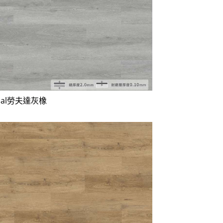
uvdal勞夫達灰橡