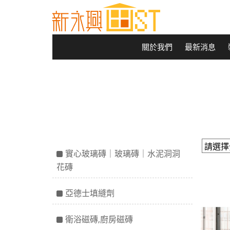
關於我們
最新消息
實心玻璃磚｜玻璃磚｜水泥洞洞
花磚
亞德士填縫劑
衛浴磁磚,廚房磁磚