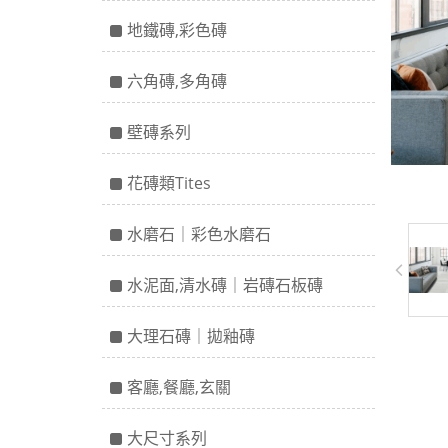
地鐵磚,彩色磚
六角磚,多角磚
壁磚系列
花磚類Tites
水磨石｜彩色水磨石
水泥面,清水磚｜岩磚石板磚
大理石磚｜拋釉磚
客廳,餐廳,玄關
大尺寸系列