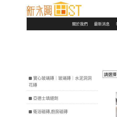
關於我們
最新消息
實心玻璃磚｜玻璃磚｜水泥洞洞
花磚
亞德士填縫劑
衛浴磁磚,廚房磁磚