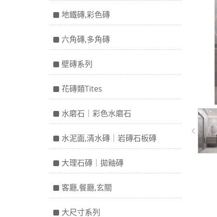
地鐵磚,彩色磚
六角磚,多角磚
壁磚系列
花磚類Tites
水磨石｜彩色水磨石
水泥面,清水磚｜岩磚石板磚
大理石磚｜拋釉磚
客廳,餐廳,玄關
大尺寸系列