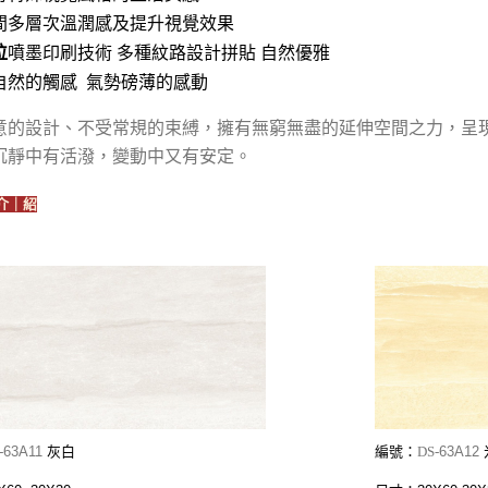
間多層次溫潤感及提升視覺效果
位
噴墨印刷技術 多種紋路設計拼貼 自然優雅
自然的觸感 氣勢磅薄的感動
意的設計、不受常規的束縛，擁有無窮無盡的延伸空間之力，呈
沉靜中有活潑，變動中又有安定。
介｜紹
-
63A11
灰白
編號：
DS-
63A12