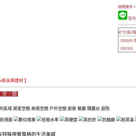
詢問庫存 +
官方L
尺寸(長X寬
30X60X 厚
30X30X
iLe新永興建材 】
｜空｜間
共區域
居家空間
商用空間
戶外空間
廚房
餐廳
陽露台
庭院
有特殊視覺風格的生活美感