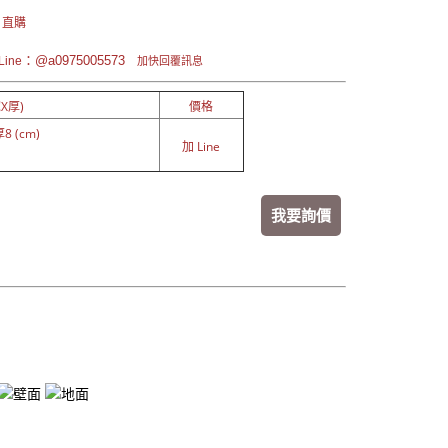
 直購
：@a0975005573
ine
加快回覆訊息
X厚)
價格
8 (cm)
加 Line
我要詢價