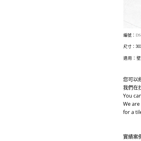
編號：
DS
尺寸：30X
適用：
您可以
我們在
You can
We are 
for a t
實績案