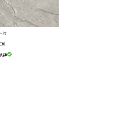
 石紋
30
地磚