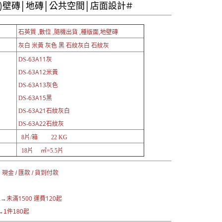
色)壁磚│地磚│公共空間│店面設計#
石英質 ,數位 ,隨機出貨 ,種版面,地壁磚
灰色 黑 石紋灰白 石紋灰
灰白 米黃
63A11灰
DS-
63A12米黃
DS-
63A13灰色
DS-
63A15黑
DS-
63A21石紋灰白
DS-
63A22石紋灰
DS-
8片/箱 22 KG
18片 ㎡=5.5片
現金 / 匯款 / 貨到付款
未滿1500 運費120起
區→
1件180起