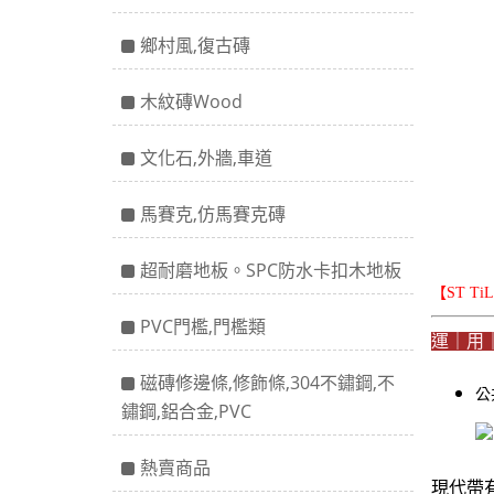
鄉村風,復古磚
木紋磚Wood
文化石,外牆,車道
馬賽克,仿馬賽克磚
超耐磨地板。SPC防水卡扣木地板
【ST T
PVC門檻,門檻類
運｜用
磁磚修邊條,修飾條,304不鏽鋼,不
公
鏽鋼,鋁合金,PVC
熱賣商品
現代帶