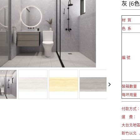
灰 (6
材 質
色 系
編 號
裝箱數量
每坪用量
付款方式： 
運 費：
大台北地
新竹以北 →