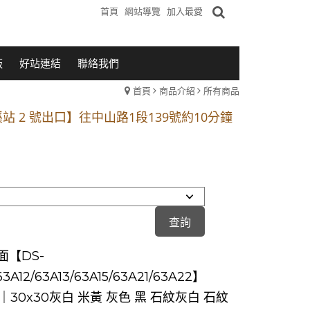
首頁
網站導覽
加入最愛
板
好站連結
聯絡我們
首頁
商品介紹
所有商品
1段 到永平路路口(樂華夜市口)門口可停車
站 2 號出口】往中山路1段139號約10分鐘
的客戶加入 LINE官方帳號@a0975005573
1段 到永平路路口(樂華夜市口)門口可停車
站 2 號出口】往中山路1段139號約10分鐘
的客戶加入 LINE官方帳號@a0975005573
面【DS-
63A12/63A13/63A15/63A21/63A22】
0｜30x30灰白 米黃 灰色 黑 石紋灰白 石紋